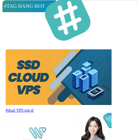
#TAG ĐANG HOT
#thuê VPS giá rẻ