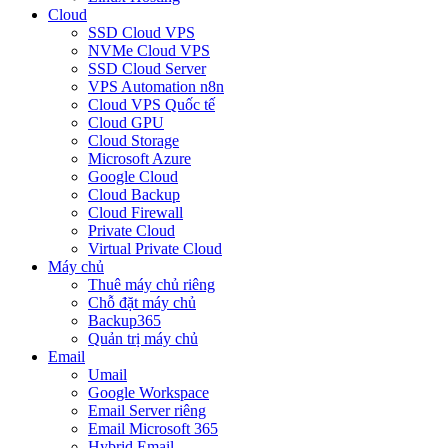
Cloud
SSD Cloud VPS
NVMe Cloud VPS
SSD Cloud Server
VPS Automation n8n
Cloud VPS Quốc tế
Cloud GPU
Cloud Storage
Microsoft Azure
Google Cloud
Cloud Backup
Cloud Firewall
Private Cloud
Virtual Private Cloud
Máy chủ
Thuê máy chủ riêng
Chỗ đặt máy chủ
Backup365
Quản trị máy chủ
Email
Umail
Google Workspace
Email Server riêng
Email Microsoft 365
Hybrid Email