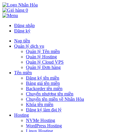
0
Đăng nhập
Đăng ký
Nạp tiền
Quản lý dịch vụ
Quản lý Tên miền
Quản lý Hosting
Quản lý Cloud VPS
Quản lý Đơn hàng
Tên miền
Đăng ký tên miền
Bảng giá tên miền
Backorder tên miền
Chuyển nhượng tên miền
Chuyển tên miền về Nhân Hòa
Khóa tên miền
Đăng ký làm đại lý
Hosting
NVMe Hosting
WordPress Hosting
Linux Hosting