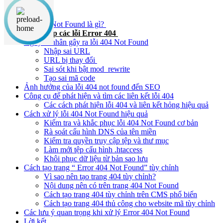
Nội dung chính
Lỗi 404 Not Found là gì?
Tổng hợp các lỗi Error 404
Nguyên nhân gây ra lỗi 404 Not Found
Nhập sai URL
URL bị thay đổi
Sai sót khi bật mod_rewrite
Tạo sai mã code
Ảnh hưởng của lỗi 404 not found đến SEO
Công cụ để phát hiện và tìm các liên kết lỗi 404
Các cách phát hiện lỗi 404 và liên kết hỏng hiệu quả
Cách xử lý lỗi 404 Not Found hiệu quả
Kiểm tra và khắc phục lỗi 404 Not Found cơ bản
Rà soát cấu hình DNS của tên miền
Kiểm tra quyền truy cập tệp và thư mục
Làm mới tệp cấu hình .htaccess
Khôi phục dữ liệu từ bản sao lưu
Cách tạo trang “ Error 404 Not Found” tùy chỉnh
Vì sao nên tạo trang 404 tùy chỉnh?
Nội dung nên có trên trang 404 Not Found
Cách tạo trang 404 tùy chỉnh trên CMS phổ biến
Cách tạo trang 404 thủ công cho website mã tùy chỉnh
Các lưu ý quan trọng khi xử lý Error 404 Not Found
Lời kết