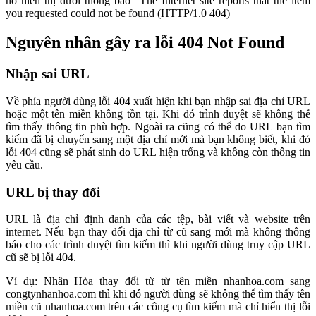
nó hiển thị dưới thông báo “The Internet site reports that the item
you requested could not be found (HTTP/1.0 404)
Nguyên nhân gây ra lỗi 404 Not Found
Nhập sai URL
Về phía người dùng lỗi 404 xuất hiện khi bạn nhập sai địa chỉ URL
hoặc một tên miền không tồn tại. Khi đó trình duyệt sẽ không thể
tìm thấy thông tin phù hợp. Ngoài ra cũng có thể do URL bạn tìm
kiếm đã bị chuyển sang một địa chỉ mới mà bạn không biết, khi đó
lỗi 404 cũng sẽ phát sinh do URL hiện trống và không còn thông tin
yêu cầu.
URL bị thay đổi
URL là địa chỉ định danh của các tệp, bài viết và website trên
internet. Nếu bạn thay đổi địa chỉ từ cũ sang mới mà không thông
báo cho các trình duyệt tìm kiếm thì khi người dùng truy cập URL
cũ sẽ bị lỗi 404.
Ví dụ: Nhân Hòa thay đổi từ từ tên miền nhanhoa.com sang
congtynhanhoa.com thì khi đó người dùng sẽ không thể tìm thấy tên
miền cũ nhanhoa.com trên các công cụ tìm kiếm mà chỉ hiển thị lỗi