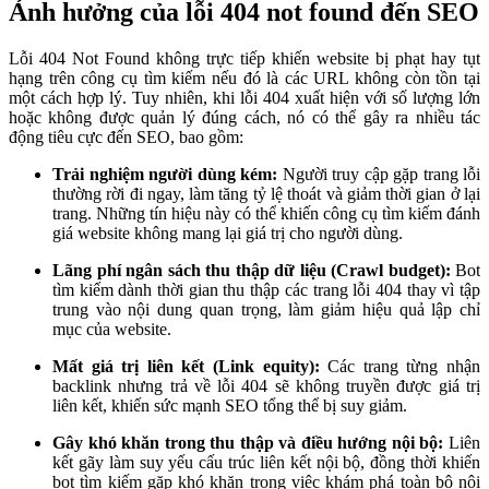
Ảnh hưởng của lỗi 404 not found đến SEO
Lỗi 404 Not Found không trực tiếp khiến website bị phạt hay tụt
hạng trên công cụ tìm kiếm nếu đó là các URL không còn tồn tại
một cách hợp lý. Tuy nhiên, khi lỗi 404 xuất hiện với số lượng lớn
hoặc không được quản lý đúng cách, nó có thể gây ra nhiều tác
động tiêu cực đến SEO, bao gồm:
Trải nghiệm người dùng kém:
Người truy cập gặp trang lỗi
thường rời đi ngay, làm tăng tỷ lệ thoát và giảm thời gian ở lại
trang. Những tín hiệu này có thể khiến công cụ tìm kiếm đánh
giá website không mang lại giá trị cho người dùng.
Lãng phí ngân sách thu thập dữ liệu (Crawl budget):
Bot
tìm kiếm dành thời gian thu thập các trang lỗi 404 thay vì tập
trung vào nội dung quan trọng, làm giảm hiệu quả lập chỉ
mục của website.
Mất giá trị liên kết (Link equity):
Các trang từng nhận
backlink nhưng trả về lỗi 404 sẽ không truyền được giá trị
liên kết, khiến sức mạnh SEO tổng thể bị suy giảm.
Gây khó khăn trong thu thập và điều hướng nội bộ:
Liên
kết gãy làm suy yếu cấu trúc liên kết nội bộ, đồng thời khiến
bot tìm kiếm gặp khó khăn trong việc khám phá toàn bộ nội