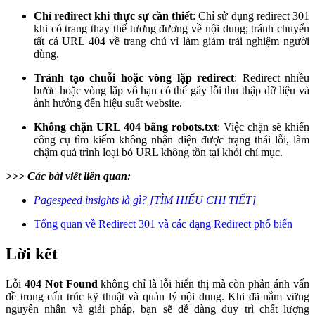
Chỉ redirect khi thực sự cần thiết
: Chỉ sử dụng redirect 301
khi có trang thay thế tương đương về nội dung; tránh chuyển
tất cả URL 404 về trang chủ vì làm giảm trải nghiệm người
dùng.
Tránh tạo chuỗi hoặc vòng lặp redirect
: Redirect nhiều
bước hoặc vòng lặp vô hạn có thể gây lỗi thu thập dữ liệu và
ảnh hưởng đến hiệu suất website.
Không chặn URL 404 bằng robots.txt
: Việc chặn sẽ khiến
công cụ tìm kiếm không nhận diện được trạng thái lỗi, làm
chậm quá trình loại bỏ URL không tồn tại khỏi chỉ mục.
>>> Các bài viết liên quan:
Pagespeed insights là gì? [TÌM HIỂU CHI TIẾT]
Tổng quan về Redirect 301 và các dạng Redirect phổ biến
Lời kết
Lỗi
404 Not Found
không chỉ là lỗi hiển thị mà còn phản ánh vấn
đề trong cấu trúc kỹ thuật và quản lý nội dung. Khi đã nắm vững
nguyên nhân và giải pháp, bạn sẽ dễ dàng duy trì chất lượng