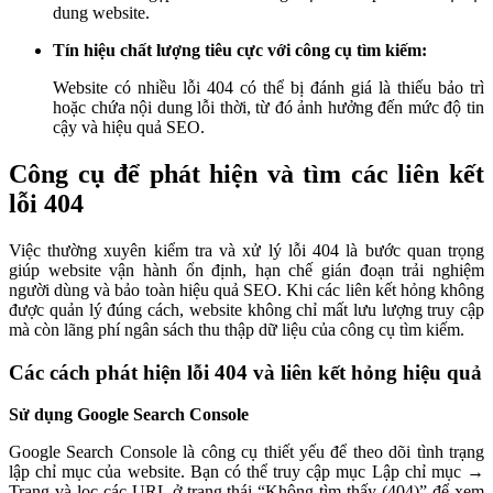
dung website.
Tín hiệu chất lượng tiêu cực với công cụ tìm kiếm:
Website có nhiều lỗi 404 có thể bị đánh giá là thiếu bảo trì
hoặc chứa nội dung lỗi thời, từ đó ảnh hưởng đến mức độ tin
cậy và hiệu quả SEO.
Công cụ để phát hiện và tìm các liên kết
lỗi 404
Việc thường xuyên kiểm tra và xử lý lỗi 404 là bước quan trọng
giúp website vận hành ổn định, hạn chế gián đoạn trải nghiệm
người dùng và bảo toàn hiệu quả SEO. Khi các liên kết hỏng không
được quản lý đúng cách, website không chỉ mất lưu lượng truy cập
mà còn lãng phí ngân sách thu thập dữ liệu của công cụ tìm kiếm.
Các cách phát hiện lỗi 404 và liên kết hỏng hiệu quả
Sử dụng Google Search Console
Google Search Console là công cụ thiết yếu để theo dõi tình trạng
lập chỉ mục của website. Bạn có thể truy cập mục Lập chỉ mục →
Trang và lọc các URL ở trạng thái “Không tìm thấy (404)” để xem