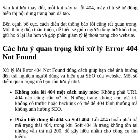
Sau khi lưu thay đổi, mỗi khi xảy ra lỗi 404, máy chủ sẽ tự động
hiển thị nội dung trang bạn đã tạo.
Bên cạnh bố cục, cách diễn đạt thông báo lỗi cũng rất quan trọng.
Một thông điệp thân thiện, dễ hiểu sẽ giúp người dùng bớt khó chịu,
giữ họ ở lại lâu hơn và góp phần giảm tỷ lệ thoát trang cho website.
Các lưu ý quan trọng khi xử lý Error 404
Not Found
Xử lý lỗi Error 404 Not Found đúng cách giúp hạn chế ảnh hưởng
đến trải nghiệm người dùng và hiệu quả SEO của website. Một số
điểm quan trọng mà bạn cần lưu ý như.
Không xóa lỗi 404 một cách máy móc
: Không phải URL
404 nào cũng cần xử lý. Những trang không còn giá trị,
không có traffic hoặc backlink có thể để 404 bình thường mà
không ảnh hưởng SEO.
Phân biệt đúng lỗi 404 và Soft 404
: Lỗi 404 chuẩn phải trả
mã trạng thái 404, trong khi Soft 404 là trang không tồn tại
nhưng vẫn trả mã 200, dễ gây hiểu nhầm cho công cụ tìm
kiếm.