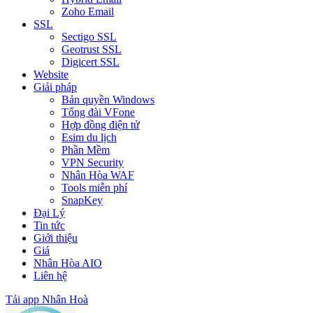
Zoho Email
SSL
Sectigo SSL
Geotrust SSL
Digicert SSL
Website
Giải pháp
Bản quyền Windows
Tổng đài VFone
Hợp đồng điện tử
Esim du lịch
Phần Mềm
VPN Security
Nhân Hòa WAF
Tools miễn phí
SnapKey
Đại Lý
Tin tức
Giới thiệu
Giá
Nhân Hòa AIO
Liên hệ
Tải app Nhân Hoà