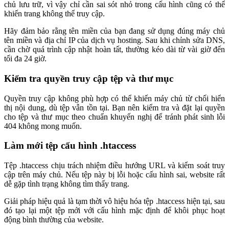
chủ lưu trữ, vì vậy chỉ cần sai sót nhỏ trong cấu hình cũng có thể
khiến trang không thể truy cập.
Hãy đảm bảo rằng tên miền của bạn đang sử dụng đúng máy chủ
tên miền và địa chỉ IP của dịch vụ hosting. Sau khi chỉnh sửa DNS,
cần chờ quá trình cập nhật hoàn tất, thường kéo dài từ vài giờ đến
tối đa 24 giờ.
Kiểm tra quyền truy cập tệp và thư mục
Quyền truy cập không phù hợp có thể khiến máy chủ từ chối hiển
thị nội dung, dù tệp vẫn tồn tại. Bạn nên kiểm tra và đặt lại quyền
cho tệp và thư mục theo chuẩn khuyến nghị để tránh phát sinh lỗi
404 không mong muốn.
Làm mới tệp cấu hình .htaccess
Tệp .htaccess chịu trách nhiệm điều hướng URL và kiểm soát truy
cập trên máy chủ. Nếu tệp này bị lỗi hoặc cấu hình sai, website rất
dễ gặp tình trạng không tìm thấy trang.
Giải pháp hiệu quả là tạm thời vô hiệu hóa tệp .htaccess hiện tại, sau
đó tạo lại một tệp mới với cấu hình mặc định để khôi phục hoạt
động bình thường của website.