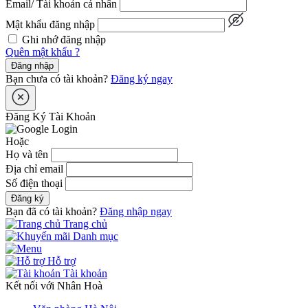
Email/ Tài khoản cá nhân
Mật khẩu đăng nhập
Ghi nhớ đăng nhập
Quên mật khẩu ?
Đăng nhập
Bạn chưa có tài khoản?
Đăng ký ngay
Đăng Ký Tài Khoản
Hoặc
Họ và tên
Địa chỉ email
Số điện thoại
Đăng ký
Bạn đã có tài khoản?
Đăng nhập ngay
Trang chủ
Danh mục
Hỗ trợ
Tài khoản
Kết nối với Nhân Hoà