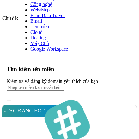
Công nghệ
Web4step
Esim Data Travel
Chủ đề:
Email
Tên miền
Cloud
Hosting
Máy Chủ
Google Workspace
Tìm kiếm tên miền
Kiểm tra và đăng ký domain yêu thích của bạn
#TAG ĐANG HOT