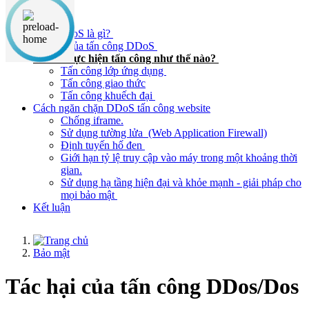
Nội dung chính
DDoS/DoS là gì?
Tác hại của tấn công DDoS
DDoS thực hiện tấn công như thế nào?
Tấn công lớp ứng dụng
Tấn công giao thức
Tấn công khuếch đại
Cách ngăn chặn DDoS tấn công website
Chống iframe.
Sử dụng tường lửa (Web Application Firewall)
Định tuyến hố đen
Giới hạn tỷ lệ truy cập vào máy trong một khoảng thời
gian.
Sử dụng hạ tầng hiện đại và khỏe mạnh - giải pháp cho
mọi bảo mật
Kết luận
Bảo mật
Tác hại của tấn công DDos/Dos