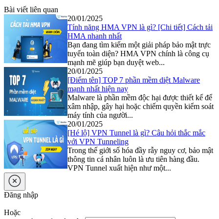
Bài viết liên quan
20/01/2025
Tính năng HMA VPN là gì? [Chi tiết] Cách tải
HMA nhanh nhất
Bạn đang tìm kiếm một giải pháp bảo mật trực
tuyến toàn diện? HMA VPN chính là công cụ
mạnh mẽ giúp bạn duyệt web...
20/01/2025
[Điểm tên] TOP 7 phần mềm diệt Malware
mạnh nhất hiện nay
Malware là phần mềm độc hại được thiết kế để
xâm nhập, gây hại hoặc chiếm quyền kiểm soát
máy tính của người...
20/01/2025
[Hé lộ] VPN Tunnel là gì? Câu hỏi thắc mắc
với VPN Tunneling
Trong thế giới số hóa đầy rẫy nguy cơ, bảo mật
thông tin cá nhân luôn là ưu tiên hàng đầu.
VPN Tunnel xuất hiện như một...
Đăng nhập
Hoặc