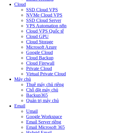
Cloud
SSD Cloud VPS
NVMe Cloud VPS
SSD Cloud Server
VPS Automation n8n
Cloud VPS Quốc tế
Cloud GPU
Cloud Storage
Microsoft Azure
Google Cloud
Cloud Backup
Cloud Firewall
Private Cloud
Virtual Private Cloud
Máy chủ
Thuê máy chủ riêng
Chỗ đặt máy chủ
Backup365
Quản trị máy chủ
Email
Umail
Google Workspace
Email Server riêng
Email Microsoft 365
Hybrid Email