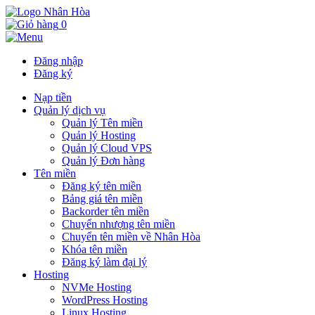
0
Đăng nhập
Đăng ký
Nạp tiền
Quản lý dịch vụ
Quản lý Tên miền
Quản lý Hosting
Quản lý Cloud VPS
Quản lý Đơn hàng
Tên miền
Đăng ký tên miền
Bảng giá tên miền
Backorder tên miền
Chuyển nhượng tên miền
Chuyển tên miền về Nhân Hòa
Khóa tên miền
Đăng ký làm đại lý
Hosting
NVMe Hosting
WordPress Hosting
Linux Hosting