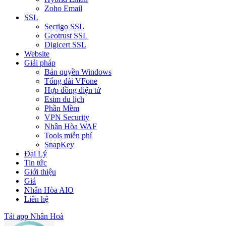
Zoho Email
SSL
Sectigo SSL
Geotrust SSL
Digicert SSL
Website
Giải pháp
Bản quyền Windows
Tổng đài VFone
Hợp đồng điện tử
Esim du lịch
Phần Mềm
VPN Security
Nhân Hòa WAF
Tools miễn phí
SnapKey
Đại Lý
Tin tức
Giới thiệu
Giá
Nhân Hòa AIO
Liên hệ
Tải app Nhân Hoà