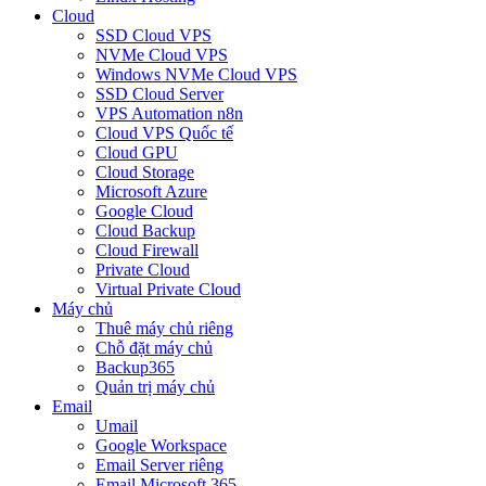
Cloud
SSD Cloud VPS
NVMe Cloud VPS
Windows NVMe Cloud VPS
SSD Cloud Server
VPS Automation n8n
Cloud VPS Quốc tế
Cloud GPU
Cloud Storage
Microsoft Azure
Google Cloud
Cloud Backup
Cloud Firewall
Private Cloud
Virtual Private Cloud
Máy chủ
Thuê máy chủ riêng
Chỗ đặt máy chủ
Backup365
Quản trị máy chủ
Email
Umail
Google Workspace
Email Server riêng
Email Microsoft 365