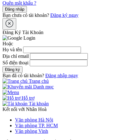
Quên mật khẩu ?
Đăng nhập
Bạn chưa có tài khoản?
Đăng ký ngay
Đăng Ký Tài Khoản
Hoặc
Họ và tên
Địa chỉ email
Số điện thoại
Đăng ký
Bạn đã có tài khoản?
Đăng nhập ngay
Trang chủ
Danh mục
Hỗ trợ
Tài khoản
Kết nối với Nhân Hoà
Văn phòng Hà Nội
Văn phòng TP. HCM
Văn phòng Vinh