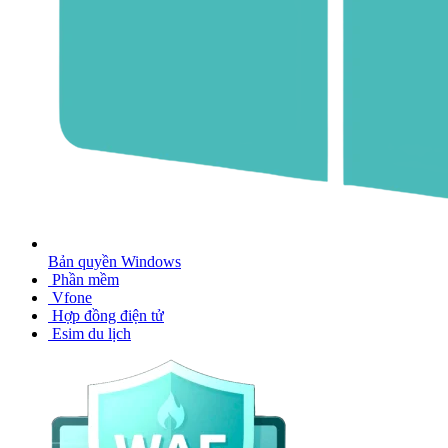
Bản quyền Windows
Phần mềm
Vfone
Hợp đồng điện tử
Esim du lịch