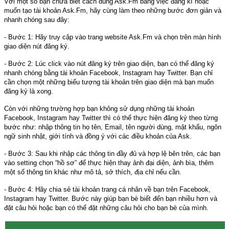
Với một số bạn chưa biết cách dùng Ask.Fm bằng việc đăng kí hoặc
muốn tạo tài khoản Ask.Fm, hãy cùng làm theo những bước đơn giản và
nhanh chóng sau đây:
- Bước 1: Hãy truy cập vào trang website Ask.Fm và chọn trên màn hình
giao diện nút đăng ký.
- Bước 2: Lúc click vào nút đăng ký trên giao diện, bạn có thể đăng ký
nhanh chóng bằng tài khoản Facebook, Instagram hay Twitter. Bạn chỉ
cần chọn một những biểu tượng tài khoản trên giao diện mà bạn muốn
đăng ký là xong.
Còn với những trường hợp bạn không sử dụng những tài khoản
Facebook, Instagram hay Twitter thì có thể thực hiện đăng ký theo từng
bước như: nhập thông tin họ tên, Email, tên người dùng, mật khẩu, ngôn
ngữ sinh nhật, giới tính và đồng ý với các điều khoản của Ask.
- Bước 3: Sau khi nhập các thông tin đầy đủ và hợp lệ bên trên, các bạn
vào setting chọn “hồ sơ” để thực hiện thay ảnh đại diện, ảnh bìa, thêm
một số thông tin khác như mô tả, sở thích, địa chỉ nếu cần.
- Bước 4: Hãy chia sẻ tài khoản trang cá nhân về bạn trên Facebook,
Instagram hay Twitter. Bước này giúp bạn bè biết đến bạn nhiều hơn và
đặt câu hỏi hoặc bạn có thể đặt những câu hỏi cho bạn bè của mình.