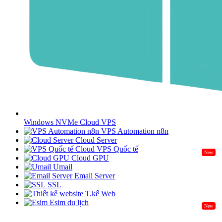
Windows NVMe Cloud VPS
VPS Automation n8n
Cloud Server
Cloud VPS Quốc tế
New
Cloud GPU
Umail
Email Server
SSL
T.kế Web
Esim du lịch
New