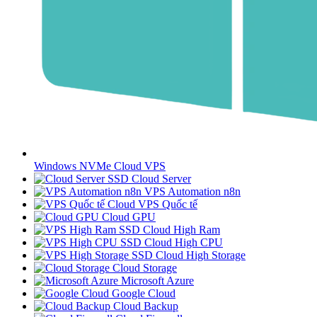
Windows NVMe Cloud VPS
SSD Cloud Server
VPS Automation n8n
Cloud VPS Quốc tế
Cloud GPU
SSD Cloud High Ram
SSD Cloud High CPU
SSD Cloud High Storage
Cloud Storage
Microsoft Azure
Google Cloud
Cloud Backup