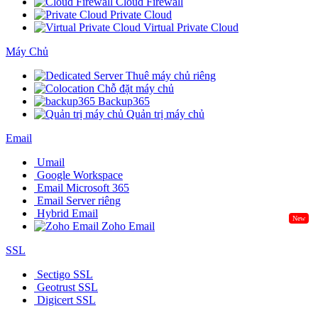
Cloud Firewall
Private Cloud
Virtual Private Cloud
Máy Chủ
Thuê máy chủ riêng
Chỗ đặt máy chủ
Backup365
Quản trị máy chủ
Email
Umail
Google Workspace
Email Microsoft 365
Email Server riêng
Hybrid Email
New
Zoho Email
SSL
Sectigo SSL
Geotrust SSL
Digicert SSL