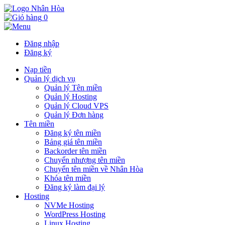
0
Đăng nhập
Đăng ký
Nạp tiền
Quản lý dịch vụ
Quản lý Tên miền
Quản lý Hosting
Quản lý Cloud VPS
Quản lý Đơn hàng
Tên miền
Đăng ký tên miền
Bảng giá tên miền
Backorder tên miền
Chuyển nhượng tên miền
Chuyển tên miền về Nhân Hòa
Khóa tên miền
Đăng ký làm đại lý
Hosting
NVMe Hosting
WordPress Hosting
Linux Hosting