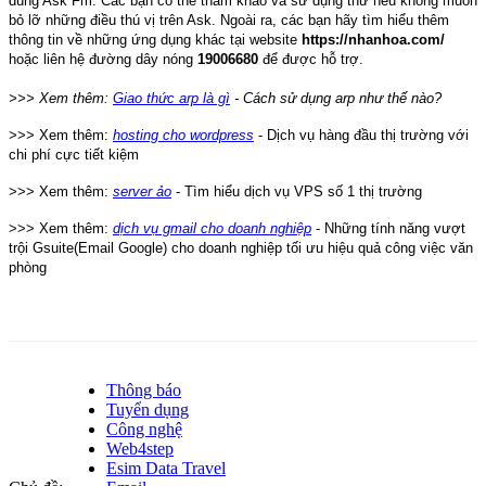
dùng Ask Fm. Các bạn có thể tham khảo và sử dụng thử nếu không muốn
bỏ lỡ những điều thú vị trên Ask. Ngoài ra, các bạn hãy tìm hiểu thêm
thông tin về những ứng dụng khác tại website
https://nhanhoa.com/
hoặc liên hệ đường dây nóng
19006680
để được hỗ trợ.
>>> Xem thêm:
Giao thức arp là gì
- Cách sử dụng arp như thế nào?
>>> Xem thêm:
hosting cho wordpress
- Dịch vụ hàng đầu thị trường với
chi phí cực tiết kiệm
>>> Xem thêm:
server ảo
- Tìm hiểu dịch vụ VPS số 1 thị trường
>>> Xem thêm:
dịch vụ gmail cho doanh nghiệp
- Những tính năng vượt
trội Gsuite(Email Google) cho doanh nghiệp tối ưu hiệu quả công việc văn
phòng
Thông báo
Tuyển dụng
Công nghệ
Web4step
Esim Data Travel