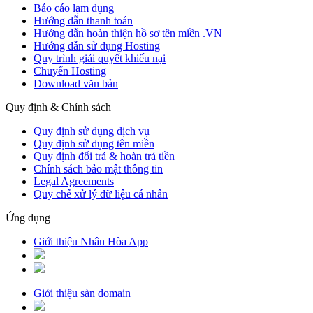
Báo cáo lạm dụng
Hướng dẫn thanh toán
Hướng dẫn hoàn thiện hồ sơ tên miền .VN
Hướng dẫn sử dụng Hosting
Quy trình giải quyết khiếu nại
Chuyển Hosting
Download văn bản
Quy định & Chính sách
Quy định sử dụng dịch vụ
Quy định sử dụng tên miền
Quy định đổi trả & hoàn trả tiền
Chính sách bảo mật thông tin
Legal Agreements
Quy chế xử lý dữ liệu cá nhân
Ứng dụng
Giới thiệu Nhân Hòa App
Giới thiệu sàn domain