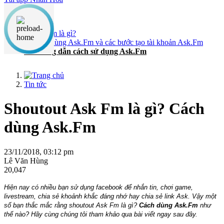
Nội dung chính
1. Ask.Fm là gì?
2. Cách dùng Ask.Fm và các bước tạo tài khoản Ask.Fm
3. Hướng dẫn cách sử dụng Ask.Fm
Tin tức
Shoutout Ask Fm là gì? Cách
dùng Ask.Fm
23/11/2018, 03:12 pm
Lê Văn Hùng
20,047
Hiện nay có nhiều bạn sử dụng facebook để nhắn tin, chơi game,
livestream, chia sẻ khoảnh khắc đáng nhớ hay chia sẻ link Ask. Vậy một
số bạn thắc mắc rằng shoutout Ask Fm là gì?
Cách dùng Ask.Fm
như
thế nào? Hãy cùng chúng tôi tham khảo qua bài viết ngay sau đây.