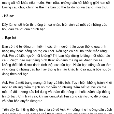
mạng xã hội khác nếu muốn. Hơn nữa, những câu hỏi không giới hạn số
lượng câu chữ, chính vì thế mà bạn có thể tự do hỏi và trả lời mọi thứ.
- Hồ sơ
Đây là nơi sẽ hiển thị thông tin cá nhân, hiện ảnh và một số những câu
hỏi, câu trả lời của chính bạn.
- Bạn bè
Bạn có thể tự động tìm kiếm hoặc tìm người thân quen thông qua tính
năng này hoặc bằng những câu hỏi. Nếu bạn có câu hỏi thắc mắc rằng:
Ask Fm có biết người hỏi không? Thì bạn hãy đừng lo lắng một chút nào
cả vì được bảo mật bằng hình thức ẩn danh mà người được hỏi sẽ
không thể biết được danh tính thật sự của bạn. Hoặc bạn cũng rất an tâm
vì không lộ những câu hỏi hay thông tin nào khác bị lộ ra ngoài bởi người
đang theo dõi bạn.
Ask Fm là một trang mạng rất hay và hữu ích. Tuy nhiên không tránh khỏi
một số những điểm mạnh nhưng vẫn có những điểm bất lợi bởi có thể
một số đối tượng xấu lợi dụng và thăm dò thông tin hoặc đánh cắp thông
tin từ bạn. Chính vì vậy, khi sử dụng Ask Fm cũng cần lưu ý, đề phòng
và đảm bảo quyền riêng tư.
Trên đây là những thông tin chia sẻ về Ask Fm cũng như hướng dẫn cách