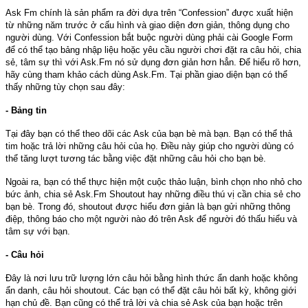
Ask Fm chính là sản phẩm ra đời dựa trên “Confession” được xuất hiện
từ những năm trước ở cấu hình và giao diện đơn giản, thông dụng cho
người dùng. Với Confession bắt buộc người dùng phải cài Google Form
để có thể tạo bảng nhập liệu hoặc yêu cầu người chơi đặt ra câu hỏi, chia
sẻ, tâm sự thì với Ask.Fm nó sử dụng đơn giản hơn hẳn. Để hiểu rõ hơn,
hãy cùng tham khảo cách dùng Ask.Fm. Tại phần giao diện bạn có thể
thấy những tùy chọn sau đây:
- Bảng tin
Tại đây bạn có thể theo dõi các Ask của bạn bè mà bạn. Bạn có thể thả
tim hoặc trả lời những câu hỏi của họ. Điều này giúp cho người dùng có
thể tăng lượt tương tác bằng việc đặt những câu hỏi cho bạn bè.
Ngoài ra, bạn có thể thực hiện một cuộc thảo luận, bình chọn nho nhỏ cho
bức ảnh, chia sẻ Ask.Fm Shoutout hay những điều thú vị cần chia sẻ cho
bạn bè. Trong đó, shoutout được hiểu đơn giản là bạn gửi những thông
điệp, thông báo cho một người nào đó trên Ask để người đó thấu hiểu và
tâm sự với bạn.
- Câu hỏi
Đây là nơi lưu trữ lượng lớn câu hỏi bằng hình thức ẩn danh hoặc không
ẩn danh, câu hỏi shoutout. Các bạn có thể đặt câu hỏi bất kỳ, không giới
hạn chủ đề. Bạn cũng có thể trả lời và chia sẻ Ask của bạn hoặc trên