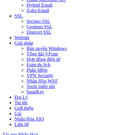
Hybrid Email
Zoho Email
SSL
Sectigo SSL
Geotrust SSL
Digicert SSL
Website
Giải pháp
Bản quyền Windows
Tổng đài VFone
Hợp đồng điện tử
Esim du lịch
Phần Mềm
VPN Security
Nhân Hòa WAF
Tools miễn phí
SnapKey
Đại Lý
Tin tức
Giới thiệu
Giá
Nhân Hòa AIO
Liên hệ
Tải app Nhân Hoà