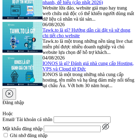
nhanh, dễ hiểu (cập nhật 2026)
Website lừa đảo, website giả mạo hay trang
web chứa mã độc có thể khiến người dùng mất
dữ liệu cá nhân và tài sản...
06/08/2026
Tawk.to là gì? Hướng dẫn cài đặt và sử dụng
chi tiết cho website
Tawk.to là một trong những nền tảng live chat
miễn phí được nhiều doanh nghiệp và chủ
website lựa chọn để hỗ trợ khách...
04/08/2026
IONOS là gì? Đánh giá nhà cung cấp Hosting,
VPS và Cloud từ Đức
IONOS là một trong những nhà cung cấp
hosting, tên miền và hạ tầng đám mây nổi tiếng
tại châu Âu. Với hơn 30 năm hoạt...
Đăng nhập
Hoặc
Email/ Tài khoản cá nhân
Mật khẩu đăng nhập
Ghi nhớ đăng nhập