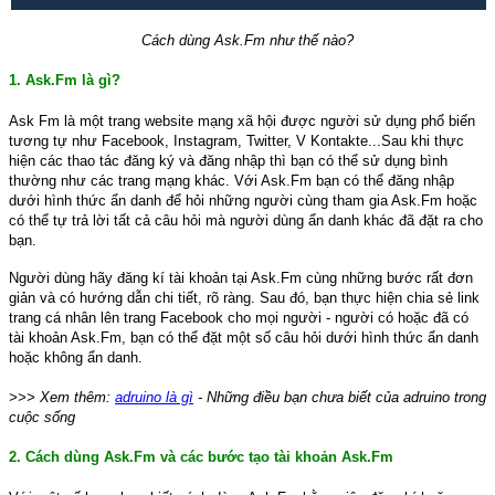
Cách dùng Ask.Fm như thế nào?
1. Ask.Fm là gì?
Ask Fm là một trang website mạng xã hội được người sử dụng phổ biến
tương tự như Facebook, Instagram, Twitter, V Kontakte...Sau khi thực
hiện các thao tác đăng ký và đăng nhập thì bạn có thể sử dụng bình
thường như các trang mạng khác. Với Ask.Fm bạn có thể đăng nhập
dưới hình thức ẩn danh để hỏi những người cùng tham gia Ask.Fm hoặc
có thể tự trả lời tất cả câu hỏi mà người dùng ẩn danh khác đã đặt ra cho
bạn.
Người dùng hãy đăng kí tài khoản tại Ask.Fm cùng những bước rất đơn
giản và có hướng dẫn chi tiết, rõ ràng. Sau đó, bạn thực hiện chia sẻ link
trang cá nhân lên trang Facebook cho mọi người - người có hoặc đã có
tài khoản Ask.Fm, bạn có thể đặt một số câu hỏi dưới hình thức ẩn danh
hoặc không ẩn danh.
>>> Xem thêm:
adruino là gì
- Những điều bạn chưa biết của adruino trong
cuộc sống
2. Cách dùng Ask.Fm và các bước tạo tài khoản Ask.Fm