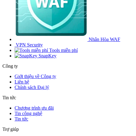
Nhân Hòa WAF
VPN Security
Tools miễn phí
SnapKey
Công ty
Giới thiệu về Công ty
Liên hệ
Chính sách Đại lý
Tin tức
Chương trình ưu đãi
Tin công nghệ
Tin tức
Trợ giúp