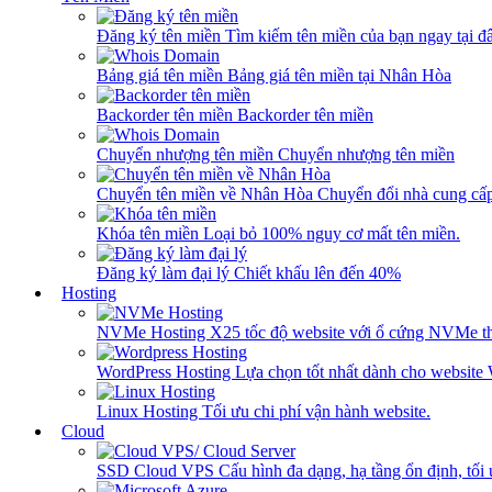
Đăng ký tên miền
Tìm kiếm tên miền của bạn ngay tại đâ
Bảng giá tên miền
Bảng giá tên miền tại Nhân Hòa
Backorder tên miền
Backorder tên miền
Chuyển nhượng tên miền
Chuyển nhượng tên miền
Chuyển tên miền về Nhân Hòa
Chuyển đổi nhà cung cấ
Khóa tên miền
Loại bỏ 100% nguy cơ mất tên miền.
Đăng ký làm đại lý
Chiết khấu lên đến 40%
Hosting
NVMe Hosting
X25 tốc độ website với ổ cứng NVMe th
WordPress Hosting
Lựa chọn tốt nhất dành cho website
Linux Hosting
Tối ưu chi phí vận hành website.
Cloud
SSD Cloud VPS
Cấu hình đa dạng, hạ tầng ổn định, tối