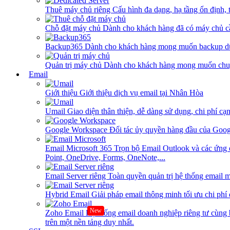
Thuê máy chủ riêng
Cấu hình đa dạng, hạ tầng ổn định, 
Chỗ đặt máy chủ
Dành cho khách hàng đã có máy chủ cần
Backup365
Dành cho khách hàng mong muốn backup dữ
Quản trị máy chủ
Dành cho khách hàng mong muốn chuy
Email
Giới thiệu
Giới thiệu dịch vụ email tại Nhân Hòa
Umail
Giao diện thân thiện, dễ dàng sử dụng, chi phí cạn
Google Workspace
Đối tác ủy quyền hàng đầu của Goog
Email Microsoft 365
Trọn bộ Email Outlook và các ứng 
Point, OneDrive, Forms, OneNote,...
Email Server riêng
Toàn quyền quản trị hệ thống email m
Hybrid Email
Giải pháp email thông minh tối ưu chi phí
New
Zoho Email
Hệ thống email doanh nghiệp riêng tư cùn
trên một nền tảng duy nhất.