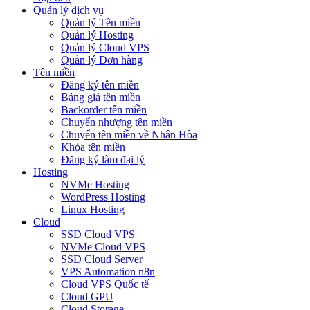
Quản lý dịch vụ
Quản lý Tên miền
Quản lý Hosting
Quản lý Cloud VPS
Quản lý Đơn hàng
Tên miền
Đăng ký tên miền
Bảng giá tên miền
Backorder tên miền
Chuyển nhượng tên miền
Chuyển tên miền về Nhân Hòa
Khóa tên miền
Đăng ký làm đại lý
Hosting
NVMe Hosting
WordPress Hosting
Linux Hosting
Cloud
SSD Cloud VPS
NVMe Cloud VPS
SSD Cloud Server
VPS Automation n8n
Cloud VPS Quốc tế
Cloud GPU
Cloud Storage