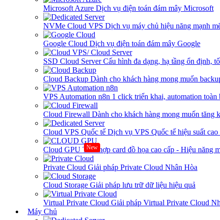
Microsoft Azure
Dịch vụ điện toán đám mây Microsoft
NVMe Cloud VPS
Dịch vụ máy chủ hiệu năng mạnh mẽ
Google Cloud
Dịch vụ điện toán đám mây Google
SSD Cloud Server
Cấu hình đa dạng, hạ tầng ổn định, t
Cloud Backup
Dành cho khách hàng mong muốn backup
VPS Automation n8n
1 click triển khai, automation toàn
Cloud Firewall
Dành cho khách hàng mong muốn tăng kh
Cloud VPS Quốc tế
Dịch vụ VPS Quốc tế hiệu suất ca
New
Cloud GPU
Tích hợp card đồ họa cao cấp - Hiệu năng
Private Cloud
Giải pháp Private Cloud Nhân Hòa
Cloud Storage
Giải pháp lưu trữ dữ liệu hiệu quả
Virtual Private Cloud
Giải pháp Virtual Private Cloud 
Máy Chủ