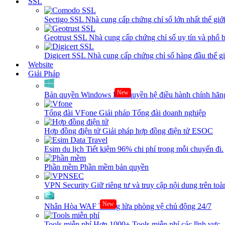
SSL
Sectigo SSL
Nhà cung cấp chứng chỉ số lớn nhất thế giớ
Geotrust SSL
Nhà cung cấp chứng chỉ số uy tín và phổ b
Digicert SSL
Nhà cung cấp chứng chỉ số hàng đầu thế giớ
Website
Giải Pháp
New
Bản quyền Windows
Bản quyền hệ điều hành chính hãng
Tổng đài VFone
Giải pháp Tổng đài doanh nghiệp
Hợp đồng điện tử
Giải pháp hợp đồng điện tử ESOC
Esim du lịch
Tiết kiệm 96% chi phí trong mỗi chuyến đi.
Phần mềm
Phần mềm bản quyền
VPN Security
Giữ riêng tư và truy cập nội dung trên toàn
New
Nhân Hòa WAF
Tường lửa phòng vệ chủ động 24/7
Tools miễn phí
Hơn 1000+ Tools miễn phí các lĩnh vực