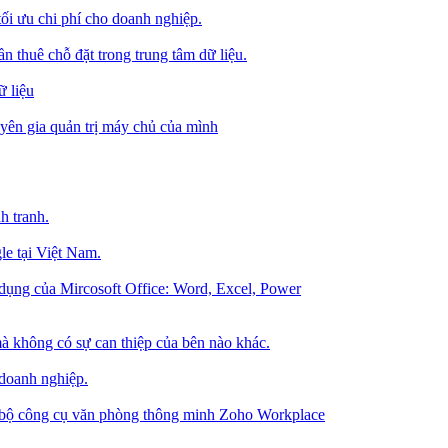
tối ưu chi phí cho doanh nghiệp.
 thuê chỗ đặt trong trung tâm dữ liệu.
 liệu
ên gia quản trị máy chủ của mình
h tranh.
le tại Việt Nam.
dụng của Mircosoft Office: Word, Excel, Power
à không có sự can thiệp của bên nào khác.
 doanh nghiệp.
g bộ công cụ văn phòng thông minh Zoho Workplace