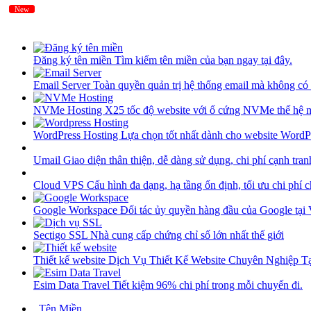
New
New
Đăng ký tên miền
Tìm kiếm tên miền của bạn ngay tại đây.
Email Server
Toàn quyền quản trị hệ thống email mà không có 
NVMe Hosting
X25 tốc độ website với ổ cứng NVMe thế hệ 
WordPress Hosting
Lựa chọn tốt nhất dành cho website WordP
Umail
Giao diện thân thiện, dễ dàng sử dụng, chi phí cạnh tran
Cloud VPS
Cấu hình đa dạng, hạ tầng ổn định, tối ưu chi phí 
Google Workspace
Đối tác ủy quyền hàng đầu của Google tại
Sectigo SSL
Nhà cung cấp chứng chỉ số lớn nhất thế giới
Thiết kế website
Dịch Vụ Thiết Kế Website Chuyên Nghiệp 
Esim Data Travel
Tiết kiệm 96% chi phí trong mỗi chuyến đi.
Tên Miền