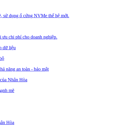
, sử dụng ổ cứng NVMe thế hệ mới.
ối ưu chi phí cho doanh nghiệp.
 dữ liệu
 bộ
ả năng an toàn - bảo mật
o của Nhân Hòa
 mạnh mẽ
Nhân Hòa