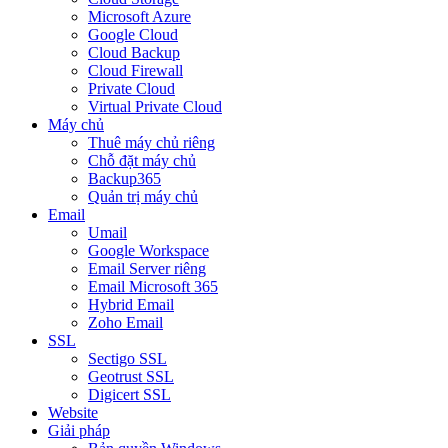
Microsoft Azure
Google Cloud
Cloud Backup
Cloud Firewall
Private Cloud
Virtual Private Cloud
Máy chủ
Thuê máy chủ riêng
Chỗ đặt máy chủ
Backup365
Quản trị máy chủ
Email
Umail
Google Workspace
Email Server riêng
Email Microsoft 365
Hybrid Email
Zoho Email
SSL
Sectigo SSL
Geotrust SSL
Digicert SSL
Website
Giải pháp