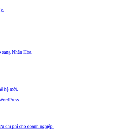
y.
p sang Nhân Hòa.
ế hệ mới.
 WordPress.
 ưu chi phí cho doanh nghiệp.