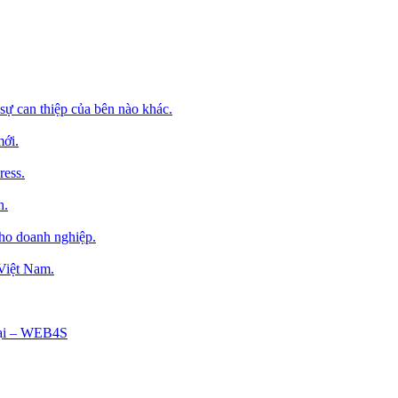
sự can thiệp của bên nào khác.
mới.
ress.
h.
cho doanh nghiệp.
 Việt Nam.
Tại – WEB4S