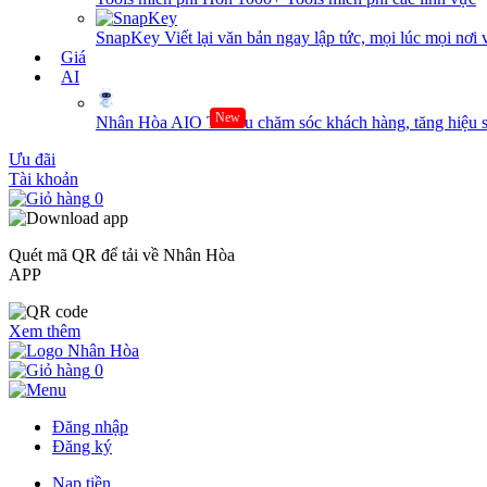
SnapKey
Viết lại văn bản ngay lập tức, mọi lúc mọi nơi 
Giá
AI
New
Nhân Hòa AIO
Tối ưu chăm sóc khách hàng, tăng hiệu s
Ưu đãi
Tài khoản
0
Quét mã QR để tải về Nhân Hòa
APP
Xem thêm
0
Đăng nhập
Đăng ký
Nạp tiền