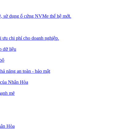
, sử dụng ổ cứng NVMe thế hệ mới.
ối ưu chi phí cho doanh nghiệp.
 dữ liệu
 bộ
ả năng an toàn - bảo mật
o của Nhân Hòa
 mạnh mẽ
Nhân Hòa