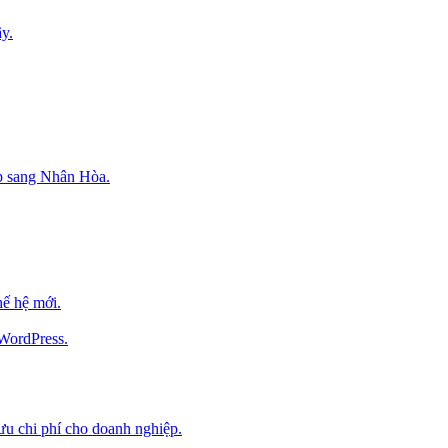
y.
p sang Nhân Hòa.
ế hệ mới.
 WordPress.
 ưu chi phí cho doanh nghiệp.