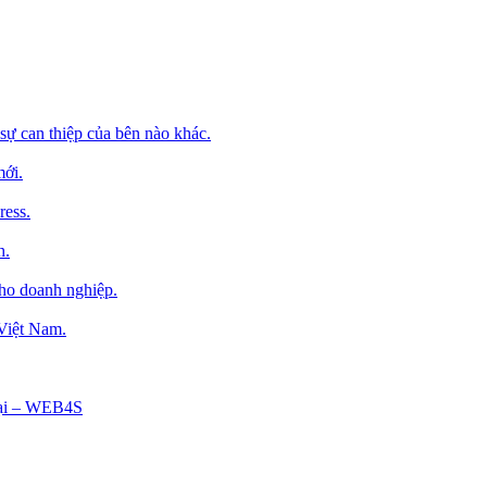
sự can thiệp của bên nào khác.
mới.
ress.
h.
cho doanh nghiệp.
 Việt Nam.
Tại – WEB4S