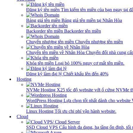
Đăng ký tên miền
Tìm kiếm tên miền của bạn ngay tại đâ
Bảng giá tên miền
Bảng giá tên miền tại Nhân Hòa
Backorder tên miền
Backorder tên miền
Chuyển nhượng tên miền
Chuyển nhượng tên miền
Chuyển tên miền về Nhân Hòa
Chuyển đổi nhà cung cấ
Khóa tên miền
Loại bỏ 100% nguy cơ mất tên miền.
Đăng ký làm đại lý
Chiết khấu lên đến 40%
Hosting
NVMe Hosting
X25 tốc độ website với ổ cứng NVMe th
WordPress Hosting
Lựa chọn tốt nhất dành cho website
Linux Hosting
Tối ưu chi phí vận hành website.
Cloud
SSD Cloud VPS
Cấu hình đa dạng, hạ tầng ổn định, tối