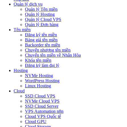
Quản lý dịch vụ
Quản lý Tên miền
Quản lý Hosting
Quản lý Cloud VPS
Quản lý Đơn hàng
Tên miền
Đăng ký tên miền
Bảng giá tên miền
Backorder tên miền
Chuyển nhượng tên miền
Chuyển tên miền về Nhân Hòa
Khóa tên miền
Đăng ký làm đại lý
Hosting
NVMe Hosting
WordPress Hosting
Linux Hosting
Cloud
SSD Cloud VPS
NVMe Cloud VPS
SSD Cloud Server
VPS Automation n8n
Cloud VPS Quốc tế
Cloud GPU
Cloud Storage