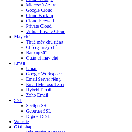
Microsoft Azure
Google Cloud
Cloud Backup
Cloud Firewall
Private Cloud
Virtual Private Cloud
Máy chủ
Thuê máy chủ riêng
Chỗ đặt máy chủ
Backup365
Quản trị máy chủ
Email
Umail
Google Workspace
Email Server riêng
Email Microsoft 365
Hybrid Email
Zoho Email
SSL
Sectigo SSL
Geotrust SSL
Digicert SSL
Website
Giải pháp