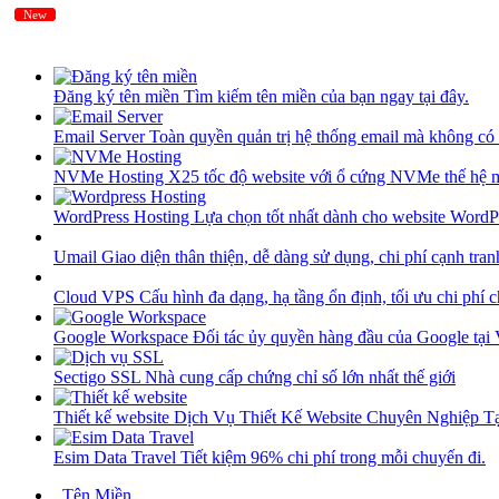
New
New
Đăng ký tên miền
Tìm kiếm tên miền của bạn ngay tại đây.
Email Server
Toàn quyền quản trị hệ thống email mà không có 
NVMe Hosting
X25 tốc độ website với ổ cứng NVMe thế hệ 
WordPress Hosting
Lựa chọn tốt nhất dành cho website WordP
Umail
Giao diện thân thiện, dễ dàng sử dụng, chi phí cạnh tran
Cloud VPS
Cấu hình đa dạng, hạ tầng ổn định, tối ưu chi phí 
Google Workspace
Đối tác ủy quyền hàng đầu của Google tại
Sectigo SSL
Nhà cung cấp chứng chỉ số lớn nhất thế giới
Thiết kế website
Dịch Vụ Thiết Kế Website Chuyên Nghiệp 
Esim Data Travel
Tiết kiệm 96% chi phí trong mỗi chuyến đi.
Tên Miền