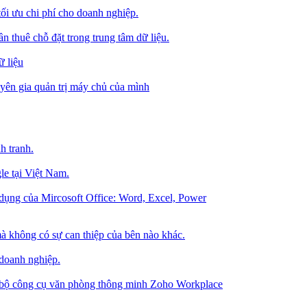
tối ưu chi phí cho doanh nghiệp.
 thuê chỗ đặt trong trung tâm dữ liệu.
 liệu
ên gia quản trị máy chủ của mình
h tranh.
le tại Việt Nam.
dụng của Mircosoft Office: Word, Excel, Power
à không có sự can thiệp của bên nào khác.
 doanh nghiệp.
g bộ công cụ văn phòng thông minh Zoho Workplace