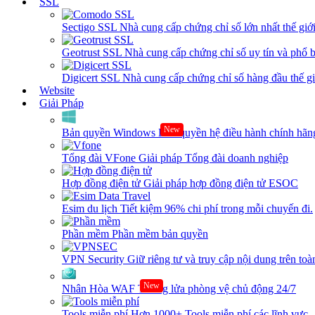
SSL
Sectigo SSL
Nhà cung cấp chứng chỉ số lớn nhất thế giớ
Geotrust SSL
Nhà cung cấp chứng chỉ số uy tín và phổ b
Digicert SSL
Nhà cung cấp chứng chỉ số hàng đầu thế giớ
Website
Giải Pháp
New
Bản quyền Windows
Bản quyền hệ điều hành chính hãng
Tổng đài VFone
Giải pháp Tổng đài doanh nghiệp
Hợp đồng điện tử
Giải pháp hợp đồng điện tử ESOC
Esim du lịch
Tiết kiệm 96% chi phí trong mỗi chuyến đi.
Phần mềm
Phần mềm bản quyền
VPN Security
Giữ riêng tư và truy cập nội dung trên toàn
New
Nhân Hòa WAF
Tường lửa phòng vệ chủ động 24/7
Tools miễn phí
Hơn 1000+ Tools miễn phí các lĩnh vực