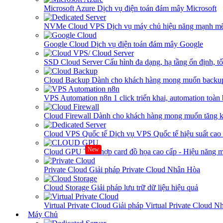
Microsoft Azure
Dịch vụ điện toán đám mây Microsoft
NVMe Cloud VPS
Dịch vụ máy chủ hiệu năng mạnh mẽ
Google Cloud
Dịch vụ điện toán đám mây Google
SSD Cloud Server
Cấu hình đa dạng, hạ tầng ổn định, t
Cloud Backup
Dành cho khách hàng mong muốn backup
VPS Automation n8n
1 click triển khai, automation toàn
Cloud Firewall
Dành cho khách hàng mong muốn tăng kh
Cloud VPS Quốc tế
Dịch vụ VPS Quốc tế hiệu suất ca
New
Cloud GPU
Tích hợp card đồ họa cao cấp - Hiệu năng
Private Cloud
Giải pháp Private Cloud Nhân Hòa
Cloud Storage
Giải pháp lưu trữ dữ liệu hiệu quả
Virtual Private Cloud
Giải pháp Virtual Private Cloud 
Máy Chủ