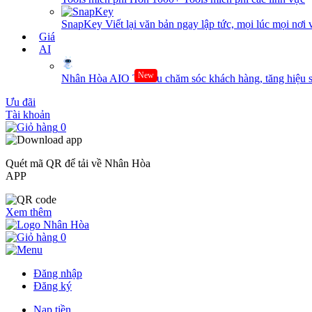
SnapKey
Viết lại văn bản ngay lập tức, mọi lúc mọi nơi 
Giá
AI
New
Nhân Hòa AIO
Tối ưu chăm sóc khách hàng, tăng hiệu s
Ưu đãi
Tài khoản
0
Quét mã QR để tải về Nhân Hòa
APP
Xem thêm
0
Đăng nhập
Đăng ký
Nạp tiền