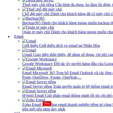
Thuê máy chủ riêng
Cấu hình đa dạng, hạ tầng ổn định, 
Chỗ đặt máy chủ
Dành cho khách hàng đã có máy chủ cần
Backup365
Dành cho khách hàng mong muốn backup dữ
Quản trị máy chủ
Dành cho khách hàng mong muốn chuy
Email
Giới thiệu
Giới thiệu dịch vụ email tại Nhân Hòa
Umail
Giao diện thân thiện, dễ dàng sử dụng, chi phí cạn
Google Workspace
Đối tác ủy quyền hàng đầu của Goog
Email Microsoft 365
Trọn bộ Email Outlook và các ứng 
Point, OneDrive, Forms, OneNote,...
Email Server riêng
Toàn quyền quản trị hệ thống email m
Hybrid Email
Giải pháp email thông minh tối ưu chi phí
New
Zoho Email
Hệ thống email doanh nghiệp riêng tư cùn
trên một nền tảng duy nhất.