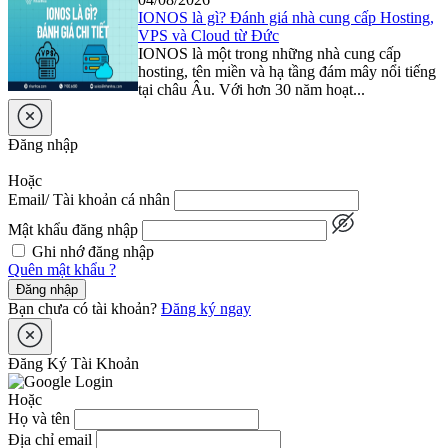
IONOS là gì? Đánh giá nhà cung cấp Hosting,
VPS và Cloud từ Đức
IONOS là một trong những nhà cung cấp
hosting, tên miền và hạ tầng đám mây nổi tiếng
tại châu Âu. Với hơn 30 năm hoạt...
Đăng nhập
Hoặc
Email/ Tài khoản cá nhân
Mật khẩu đăng nhập
Ghi nhớ đăng nhập
Quên mật khẩu ?
Đăng nhập
Bạn chưa có tài khoản?
Đăng ký ngay
Đăng Ký Tài Khoản
Hoặc
Họ và tên
Địa chỉ email