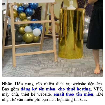
Nhân Hòa
cung cấp nhiều dịch vụ website tiện ích.
Bao gồm
đăng ký tên miền
,
cho thuê hosting
, VPS,
máy chủ, thiết kế website,
email theo tên miền
,...Để
nhận tư vấn miễn phí bạn liên hệ thông tin sau.