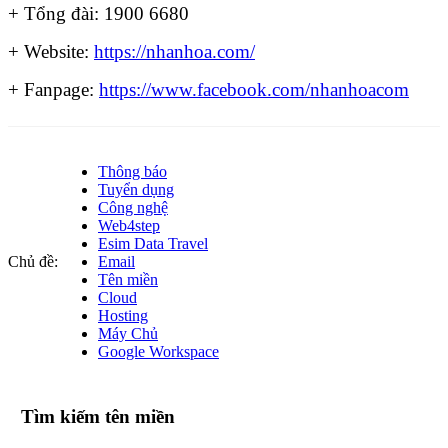
+ Tổng đài: 1900 6680
+ Website:
https://nhanhoa.com/
+ Fanpage:
https://www.facebook.com/nhanhoacom
Thông báo
Tuyển dụng
Công nghệ
Web4step
Esim Data Travel
Chủ đề:
Email
Tên miền
Cloud
Hosting
Máy Chủ
Google Workspace
Tìm kiếm tên miền