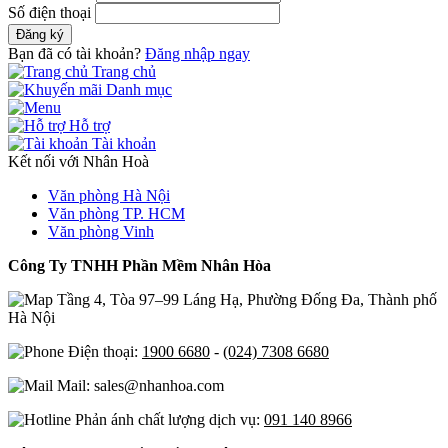
Số điện thoại
Đăng ký
Bạn đã có tài khoản?
Đăng nhập ngay
Trang chủ
Danh mục
Hỗ trợ
Tài khoản
Kết nối với Nhân Hoà
Văn phòng Hà Nội
Văn phòng TP. HCM
Văn phòng Vinh
Công Ty TNHH Phần Mềm Nhân Hòa
Tầng 4, Tòa 97–99 Láng Hạ, Phường Đống Đa, Thành phố
Hà Nội
Điện thoại:
1900 6680
-
(024) 7308 6680
Mail: sales@nhanhoa.com
Phản ánh chất lượng dịch vụ:
091 140 8966