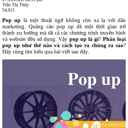
Trần Thị Thúy
54,021
Pop up
là một thuật ngữ không còn xa lạ với dân
marketing. Quảng cáo pop up đã một thời gian trở
thành xu hướng mà tất cả các chương trình truyền hình
và website đều sử dụng. Vậy
pop up là gì
?
Phân loại
pop up như thế nào và cách tạo ra chúng ra sao
?
Hãy cùng tìm hiểu qua bài viết sau đây.