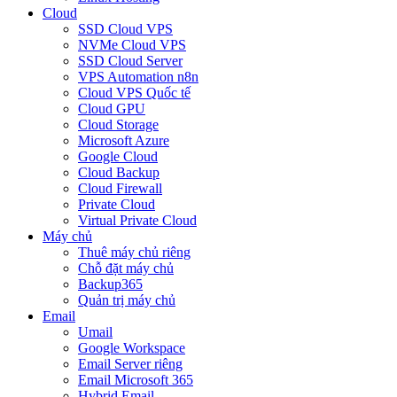
Cloud
SSD Cloud VPS
NVMe Cloud VPS
SSD Cloud Server
VPS Automation n8n
Cloud VPS Quốc tế
Cloud GPU
Cloud Storage
Microsoft Azure
Google Cloud
Cloud Backup
Cloud Firewall
Private Cloud
Virtual Private Cloud
Máy chủ
Thuê máy chủ riêng
Chỗ đặt máy chủ
Backup365
Quản trị máy chủ
Email
Umail
Google Workspace
Email Server riêng
Email Microsoft 365
Hybrid Email