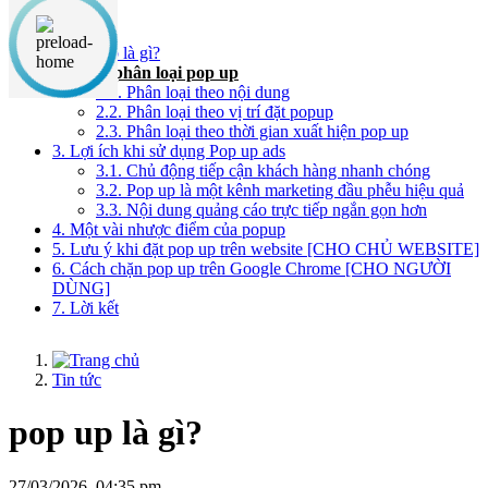
Nội dung chính
1. Pop up là gì?
2. Cách phân loại pop up
2.1. Phân loại theo nội dung
2.2. Phân loại theo vị trí đặt popup
2.3. Phân loại theo thời gian xuất hiện pop up
3. Lợi ích khi sử dụng Pop up ads
3.1. Chủ động tiếp cận khách hàng nhanh chóng
3.2. Pop up là một kênh marketing đầu phễu hiệu quả
3.3. Nội dung quảng cáo trực tiếp ngắn gọn hơn
4. Một vài nhược điểm của popup
5. Lưu ý khi đặt pop up trên website [CHO CHỦ WEBSITE]
6. Cách chặn pop up trên Google Chrome [CHO NGƯỜI
DÙNG]
7. Lời kết
Tin tức
pop up là gì?
27/03/2026, 04:35 pm