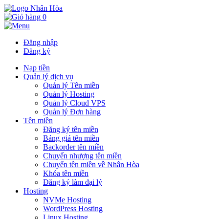
0
Đăng nhập
Đăng ký
Nạp tiền
Quản lý dịch vụ
Quản lý Tên miền
Quản lý Hosting
Quản lý Cloud VPS
Quản lý Đơn hàng
Tên miền
Đăng ký tên miền
Bảng giá tên miền
Backorder tên miền
Chuyển nhượng tên miền
Chuyển tên miền về Nhân Hòa
Khóa tên miền
Đăng ký làm đại lý
Hosting
NVMe Hosting
WordPress Hosting
Linux Hosting