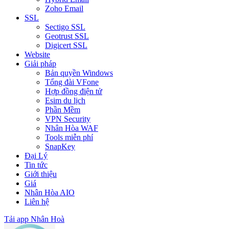
Zoho Email
SSL
Sectigo SSL
Geotrust SSL
Digicert SSL
Website
Giải pháp
Bản quyền Windows
Tổng đài VFone
Hợp đồng điện tử
Esim du lịch
Phần Mềm
VPN Security
Nhân Hòa WAF
Tools miễn phí
SnapKey
Đại Lý
Tin tức
Giới thiệu
Giá
Nhân Hòa AIO
Liên hệ
Tải app Nhân Hoà