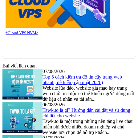
#Cloud VPS NVMe
Bài viết liên quan
07/08/2026
Top 5 cách kiểm tra độ tin cậy trang web
nhanh, dễ hiểu (cập nhật 2026)
Website lừa đảo, website giả mạo hay trang
web chứa mã độc có thể khiến người dùng mất
dữ liệu cá nhân và tài sản...
06/08/2026
Tawk.to là gì? Hướng dẫn cài đặt và sử dụng
chi tiết cho website
Tawk.to là một trong những nền tảng live chat
miễn phí được nhiều doanh nghiệp và chủ
website lựa chọn để hỗ trợ khách...
04/08/2026