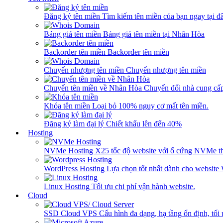
Đăng ký tên miền
Tìm kiếm tên miền của bạn ngay tại đâ
Bảng giá tên miền
Bảng giá tên miền tại Nhân Hòa
Backorder tên miền
Backorder tên miền
Chuyển nhượng tên miền
Chuyển nhượng tên miền
Chuyển tên miền về Nhân Hòa
Chuyển đổi nhà cung cấ
Khóa tên miền
Loại bỏ 100% nguy cơ mất tên miền.
Đăng ký làm đại lý
Chiết khấu lên đến 40%
Hosting
NVMe Hosting
X25 tốc độ website với ổ cứng NVMe th
WordPress Hosting
Lựa chọn tốt nhất dành cho website
Linux Hosting
Tối ưu chi phí vận hành website.
Cloud
SSD Cloud VPS
Cấu hình đa dạng, hạ tầng ổn định, tối