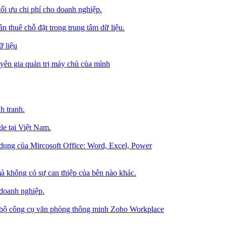
tối ưu chi phí cho doanh nghiệp.
 thuê chỗ đặt trong trung tâm dữ liệu.
 liệu
ên gia quản trị máy chủ của mình
h tranh.
le tại Việt Nam.
dụng của Mircosoft Office: Word, Excel, Power
à không có sự can thiệp của bên nào khác.
 doanh nghiệp.
g bộ công cụ văn phòng thông minh Zoho Workplace