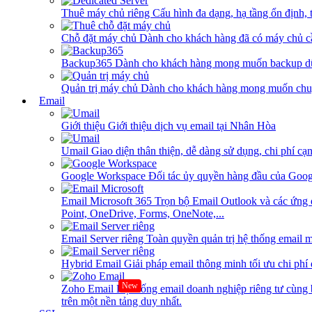
Thuê máy chủ riêng
Cấu hình đa dạng, hạ tầng ổn định, 
Chỗ đặt máy chủ
Dành cho khách hàng đã có máy chủ cần
Backup365
Dành cho khách hàng mong muốn backup dữ
Quản trị máy chủ
Dành cho khách hàng mong muốn chuy
Email
Giới thiệu
Giới thiệu dịch vụ email tại Nhân Hòa
Umail
Giao diện thân thiện, dễ dàng sử dụng, chi phí cạn
Google Workspace
Đối tác ủy quyền hàng đầu của Goog
Email Microsoft 365
Trọn bộ Email Outlook và các ứng 
Point, OneDrive, Forms, OneNote,...
Email Server riêng
Toàn quyền quản trị hệ thống email m
Hybrid Email
Giải pháp email thông minh tối ưu chi phí
New
Zoho Email
Hệ thống email doanh nghiệp riêng tư cùn
trên một nền tảng duy nhất.