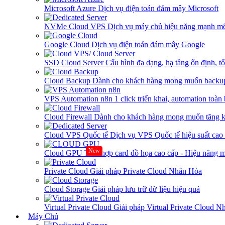
Microsoft Azure
Dịch vụ điện toán đám mây Microsoft
NVMe Cloud VPS
Dịch vụ máy chủ hiệu năng mạnh mẽ
Google Cloud
Dịch vụ điện toán đám mây Google
SSD Cloud Server
Cấu hình đa dạng, hạ tầng ổn định, t
Cloud Backup
Dành cho khách hàng mong muốn backup
VPS Automation n8n
1 click triển khai, automation toàn
Cloud Firewall
Dành cho khách hàng mong muốn tăng kh
Cloud VPS Quốc tế
Dịch vụ VPS Quốc tế hiệu suất ca
New
Cloud GPU
Tích hợp card đồ họa cao cấp - Hiệu năng
Private Cloud
Giải pháp Private Cloud Nhân Hòa
Cloud Storage
Giải pháp lưu trữ dữ liệu hiệu quả
Virtual Private Cloud
Giải pháp Virtual Private Cloud 
Máy Chủ