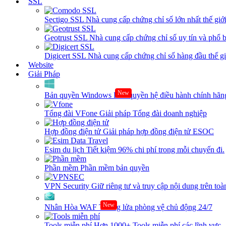
SSL
Sectigo SSL
Nhà cung cấp chứng chỉ số lớn nhất thế giớ
Geotrust SSL
Nhà cung cấp chứng chỉ số uy tín và phổ b
Digicert SSL
Nhà cung cấp chứng chỉ số hàng đầu thế giớ
Website
Giải Pháp
New
Bản quyền Windows
Bản quyền hệ điều hành chính hãng
Tổng đài VFone
Giải pháp Tổng đài doanh nghiệp
Hợp đồng điện tử
Giải pháp hợp đồng điện tử ESOC
Esim du lịch
Tiết kiệm 96% chi phí trong mỗi chuyến đi.
Phần mềm
Phần mềm bản quyền
VPN Security
Giữ riêng tư và truy cập nội dung trên toàn
New
Nhân Hòa WAF
Tường lửa phòng vệ chủ động 24/7
Tools miễn phí
Hơn 1000+ Tools miễn phí các lĩnh vực