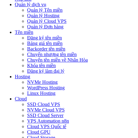
Quản lý dịch vụ
Quản lý Tên miền
Quản lý Hosting
Quản lý Cloud VPS
Quản lý Đơn hàng
Tên miền
Đăng ký tên miền
Bảng giá tên miền
Backorder tên miền
Chuyển nhượng tên miền
Chuyển tên miền về Nhân Hòa
Khóa tên miền
Đăng ký làm đại lý
Hosting
NVMe Hosting
WordPress Hosting
Linux Hosting
Cloud
SSD Cloud VPS
NVMe Cloud VPS
SSD Cloud Server
VPS Automation n8n
Cloud VPS Quốc tế
Cloud GPU
Cloud Storage