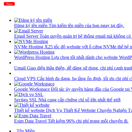
New
New
Đăng ký tên miền
Tìm kiếm tên miền của bạn ngay tại đây.
Email Server
Toàn quyền quản trị hệ thống email mà không có 
NVMe Hosting
X25 tốc độ website với ổ cứng NVMe thế hệ 
WordPress Hosting
Lựa chọn tốt nhất dành cho website WordP
Umail
Giao diện thân thiện, dễ dàng sử dụng, chi phí cạnh tran
Cloud VPS
Cấu hình đa dạng, hạ tầng ổn định, tối ưu chi phí 
Google Workspace
Đối tác ủy quyền hàng đầu của Google tại
Sectigo SSL
Nhà cung cấp chứng chỉ số lớn nhất thế giới
Thiết kế website
Dịch Vụ Thiết Kế Website Chuyên Nghiệp 
Esim Data Travel
Tiết kiệm 96% chi phí trong mỗi chuyến đi.
Tên Miền