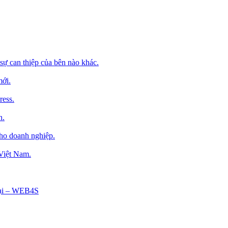
sự can thiệp của bên nào khác.
mới.
ress.
h.
cho doanh nghiệp.
 Việt Nam.
Tại – WEB4S