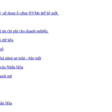
, sử dụng ổ cứng NVMe thế hệ mới.
ối ưu chi phí cho doanh nghiệp.
 dữ liệu
 bộ
ả năng an toàn - bảo mật
o của Nhân Hòa
 mạnh mẽ
Nhân Hòa