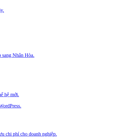
y.
p sang Nhân Hòa.
ế hệ mới.
 WordPress.
 ưu chi phí cho doanh nghiệp.