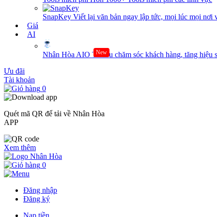
SnapKey
Viết lại văn bản ngay lập tức, mọi lúc mọi nơi 
Giá
AI
New
Nhân Hòa AIO
Tối ưu chăm sóc khách hàng, tăng hiệu s
Ưu đãi
Tài khoản
0
Quét mã QR để tải về Nhân Hòa
APP
Xem thêm
0
Đăng nhập
Đăng ký
Nạp tiền