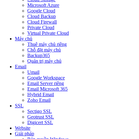
Microsoft Azure
Google Cloud
Cloud Backup
Cloud Firewall
Private Cloud
Virtual Private Cloud
Máy chủ
Thuê máy chủ riêng
Chỗ đặt máy chủ
Backup365
Quản trị máy chủ
Email
Umail
Google Workspace
Email Server riêng
Email Microsoft 365
Hybrid Email
Zoho Email
SSL
Sectigo SSL
Geotrust SSL
Digicert SSL
Website
Giải pháp