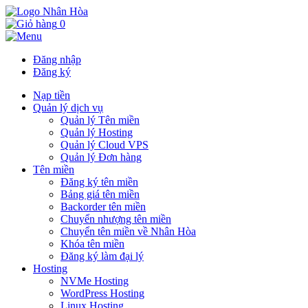
0
Đăng nhập
Đăng ký
Nạp tiền
Quản lý dịch vụ
Quản lý Tên miền
Quản lý Hosting
Quản lý Cloud VPS
Quản lý Đơn hàng
Tên miền
Đăng ký tên miền
Bảng giá tên miền
Backorder tên miền
Chuyển nhượng tên miền
Chuyển tên miền về Nhân Hòa
Khóa tên miền
Đăng ký làm đại lý
Hosting
NVMe Hosting
WordPress Hosting
Linux Hosting