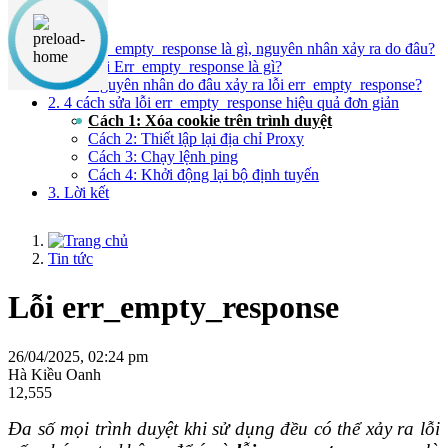
Nội dung chính
1. Lỗi err_empty_response là gì, nguyên nhân xảy ra do đâu?
Lỗi Err_empty_response là gì?
Nguyên nhân do đâu xảy ra lỗi err_empty_response?
2. 4 cách sửa lỗi err_empty_response hiệu quả đơn giản
Cách 1: Xóa cookie trên trình duyệt
Cách 2: Thiết lập lại địa chỉ Proxy
Cách 3: Chạy lệnh ping
Cách 4: Khởi động lại bộ định tuyến
3. Lời kết
Tin tức
Lỗi err_empty_response
26/04/2025, 02:24 pm
Hà Kiều Oanh
12,555
Đa số mọi trình duyệt khi sử dụng đều có thể xảy ra lỗi