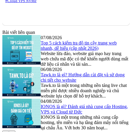
#Cloud VPS NVMe
Bài viết liên quan
07/08/2026
Top 5 cách kiểm tra độ tin cậy trang web
nhanh, dễ hiểu (cập nhật 2026)
Website lừa đảo, website giả mạo hay trang
web chứa mã độc có thể khiến người dùng mất
dữ liệu cá nhân và tài sản...
06/08/2026
Tawk.to là gì? Hướng dẫn cài đặt và sử dụng
chi tiết cho website
Tawk.to là một trong những nền tảng live chat
miễn phí được nhiều doanh nghiệp và chủ
website lựa chọn để hỗ trợ khách...
04/08/2026
IONOS là gì? Đánh giá nhà cung cấp Hosting,
VPS và Cloud từ Đức
IONOS là một trong những nhà cung cấp
hosting, tên miền và hạ tầng đám mây nổi tiếng
tại châu Âu. Với hơn 30 năm hoạt...