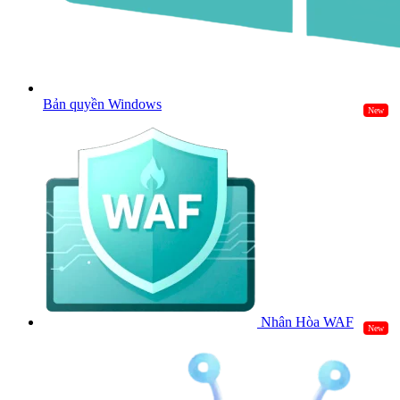
Bản quyền Windows
New
Nhân Hòa WAF
New