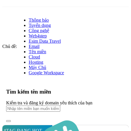
Thông báo
Tuyển dụng
Công nghệ
Web4step
Esim Data Travel
Chủ đề:
Email
Tên miền
Cloud
Hosting
Máy Chủ
Google Workspace
Tìm kiếm tên miền
Kiểm tra và đăng ký domain yêu thích của bạn
#TAG ĐANG HOT