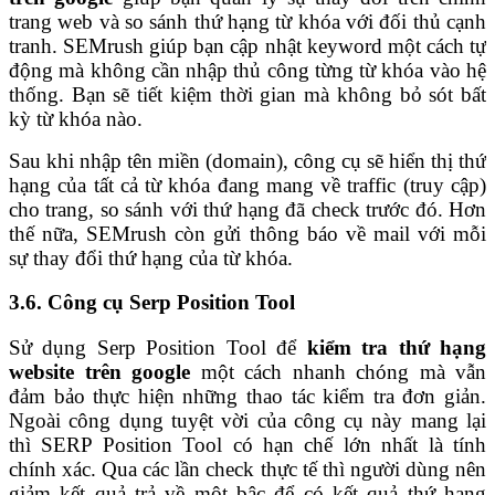
trang web và so sánh thứ hạng từ khóa với đối thủ cạnh
tranh. SEMrush giúp bạn cập nhật keyword một cách tự
động mà không cần nhập thủ công từng từ khóa vào hệ
thống. Bạn sẽ tiết kiệm thời gian mà không bỏ sót bất
kỳ từ khóa nào.
Sau khi nhập tên miền (domain), công cụ sẽ hiển thị thứ
hạng của tất cả từ khóa đang mang về traffic (truy cập)
cho trang, so sánh với thứ hạng đã check trước đó. Hơn
thế nữa, SEMrush còn gửi thông báo về mail với mỗi
sự thay đổi thứ hạng của từ khóa.
3.6. Công cụ Serp Position Tool
Sử dụng Serp Position Tool để
kiểm tra thứ hạng
website trên google
một cách nhanh chóng mà vẫn
đảm bảo thực hiện những thao tác kiểm tra đơn giản.
Ngoài công dụng tuyệt vời của công cụ này mang lại
thì SERP Position Tool có hạn chế lớn nhất là tính
chính xác. Qua các lần check thực tế thì người dùng nên
giảm kết quả trả về một bậc để có kết quả thứ hạng