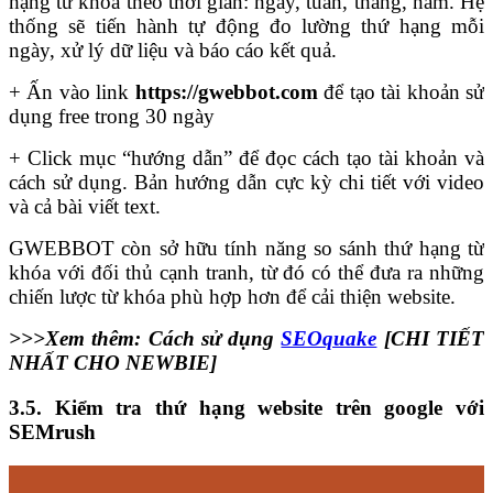
hạng từ khóa theo thời gian: ngày, tuần, tháng, năm. Hệ
thống sẽ tiến hành tự động đo lường thứ hạng mỗi
ngày, xử lý dữ liệu và báo cáo kết quả.
+ Ấn vào link
https://gwebbot.com
để tạo tài khoản sử
dụng free trong 30 ngày
+ Click mục “hướng dẫn” để đọc cách tạo tài khoản và
cách sử dụng. Bản hướng dẫn cực kỳ chi tiết với video
và cả bài viết text.
GWEBBOT còn sở hữu tính năng so sánh thứ hạng từ
khóa với đối thủ cạnh tranh, từ đó có thể đưa ra những
chiến lược từ khóa phù hợp hơn để cải thiện website.
>>>Xem thêm:
Cách sử dụng
SEOquake
[CHI TIẾT
NHẤT CHO NEWBIE]
3.5. Kiểm tra thứ hạng website trên google với
SEMrush