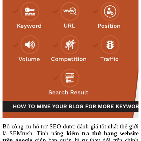
Bộ công cụ hỗ trợ SEO được đánh giá tốt nhất thế giới
là SEMrush. Tính năng
kiểm tra thứ hạng website
trên google
giúp bạn quản lý sự thay đổi trên chính