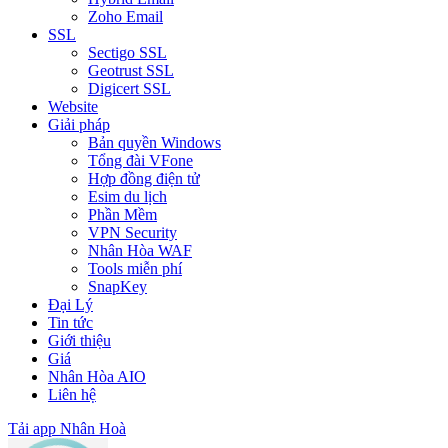
Zoho Email
SSL
Sectigo SSL
Geotrust SSL
Digicert SSL
Website
Giải pháp
Bản quyền Windows
Tổng đài VFone
Hợp đồng điện tử
Esim du lịch
Phần Mềm
VPN Security
Nhân Hòa WAF
Tools miễn phí
SnapKey
Đại Lý
Tin tức
Giới thiệu
Giá
Nhân Hòa AIO
Liên hệ
Tải app Nhân Hoà