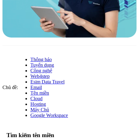
Thông báo
Tuyển dụng
Công nghệ
Web4step
Esim Data Travel
Chủ đề:
Email
Tên miền
Cloud
Hosting
Máy Chủ
Google Workspace
Tìm kiếm tên miền