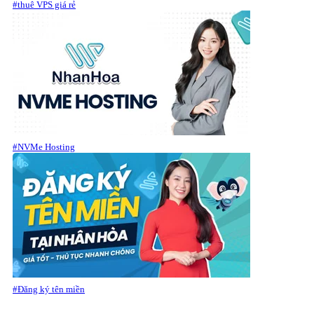
#thuê VPS giá rẻ
#NVMe Hosting
#Đăng ký tên miền