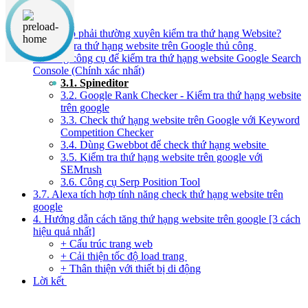
Nội dung chính
1. Tại sao phải thường xuyên kiểm tra thứ hạng Website?
2. Kiểm tra thứ hạng website trên Google thủ công
3. Dùng công cụ để kiểm tra thứ hạng website Google Search
Console (Chính xác nhất)
3.1. Spineditor
3.2. Google Rank Checker - Kiểm tra thứ hạng website
trên google
3.3. Check thứ hạng website trên Google với Keyword
Competition Checker
3.4. Dùng Gwebbot để check thứ hạng website
3.5. Kiểm tra thứ hạng website trên google với
SEMrush
3.6. Công cụ Serp Position Tool
3.7. Alexa tích hợp tính năng check thứ hạng website trên
google
4. Hướng dẫn cách tăng thứ hạng website trên google [3 cách
hiệu quả nhất]
+ Cấu trúc trang web
+ Cải thiện tốc độ load trang
+ Thân thiện với thiết bị di động
Lời kết