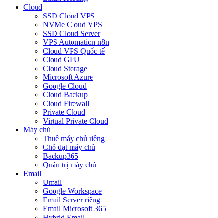
Cloud
SSD Cloud VPS
NVMe Cloud VPS
SSD Cloud Server
VPS Automation n8n
Cloud VPS Quốc tế
Cloud GPU
Cloud Storage
Microsoft Azure
Google Cloud
Cloud Backup
Cloud Firewall
Private Cloud
Virtual Private Cloud
Máy chủ
Thuê máy chủ riêng
Chỗ đặt máy chủ
Backup365
Quản trị máy chủ
Email
Umail
Google Workspace
Email Server riêng
Email Microsoft 365
Hybrid Email