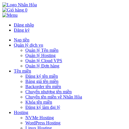
0
Đăng nhập
Đăng ký
Nạp tiền
Quản lý dịch vụ
Quản lý Tên miền
Quản lý Hosting
Quản lý Cloud VPS
Quản lý Đơn hàng
Tên miền
Đăng ký tên miền
Bảng giá tên miền
Backorder tên miền
Chuyển nhượng tên miền
Chuyển tên miền về Nhân Hòa
Khóa tên miền
Đăng ký làm đại lý
Hosting
NVMe Hosting
WordPress Hosting
Linux Hosting