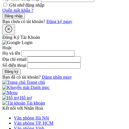
Ghi nhớ đăng nhập
Quên mật khẩu ?
Đăng nhập
Bạn chưa có tài khoản?
Đăng ký ngay
Đăng Ký Tài Khoản
Hoặc
Họ và tên
Địa chỉ email
Số điện thoại
Đăng ký
Bạn đã có tài khoản?
Đăng nhập ngay
Trang chủ
Danh mục
Hỗ trợ
Tài khoản
Kết nối với Nhân Hoà
Văn phòng Hà Nội
Văn phòng TP. HCM
Văn phòng Vinh