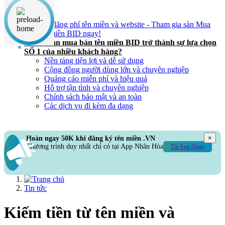
Nội dung chính
Đừng để lãng phí tên miền và website - Tham gia sàn Mua
bán tên miền BID ngay!
Vì sao Sàn mua bán tên miền BID trở thành sự lựa chọn
SỐ 1 của nhiều khách hàng?
Nền tảng tiện lợi và dễ sử dụng
Cộng đồng người dùng lớn và chuyên nghiệp
Quảng cáo miễn phí và hiệu quả
Hỗ trợ tận tình và chuyên nghiệp
Chính sách bảo mật và an toàn
Các dịch vụ đi kèm đa dạng
×
Hoàn ngay 50K khi đăng ký tên miền .VN
Chương trình duy nhất chỉ có tại App Nhân Hòa
Tải App Ngay
Tin tức
Kiếm tiền từ tên miền và