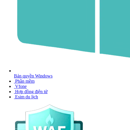
Bản quyền Windows
Phần mềm
Vfone
Hợp đồng điện tử
Esim du lịch