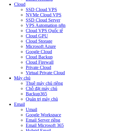
Cloud
SSD Cloud VPS
NVMe Cloud VPS
SSD Cloud Server
VPS Automation n8n
Cloud VPS Quốc tế
Cloud GPU
Cloud Storage
Microsoft Azure
Google Cloud
Cloud Backup
Cloud Firewall
Private Cloud
Virtual Private Cloud
Máy chủ
Thuê máy chủ riêng
Chỗ đặt máy chủ
Backup365
Quản trị máy chủ
Email
Umail
Google Workspace
Email Server riêng
Email Microsoft 365
Hybrid Email