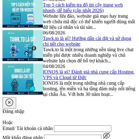
Top 5 cách kiểm tra độ tin cậy trang web
nhanh, dễ hiểu (cập nhật 2026)
Website lừa đảo, website giả mạo hay trang
web chứa mã độc có thể khiến người dùng mất
dữ liệu cá nhân và tài sản...
06/08/2026
Tawk.to là gì? Hướng dẫn cài đặt và sử dụng
chi tiết cho website
Tawk.to là một trong những nền tảng live chat
miễn phí được nhiều doanh nghiệp và chủ
website lựa chọn để hỗ trợ khách...
04/08/2026
IONOS là gì? Đánh giá nhà cung cấp Hosting,
VPS và Cloud từ Đức
IONOS là một trong những nhà cung cấp
hosting, tên miền và hạ tầng đám mây nổi tiếng
tại châu Âu. Với hơn 30 năm hoạt...
Đăng nhập
Hoặc
Email/ Tài khoản cá nhân
Mật khẩu đăng nhập