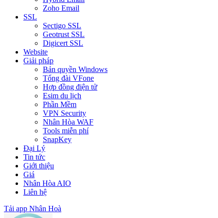
Zoho Email
SSL
Sectigo SSL
Geotrust SSL
Digicert SSL
Website
Giải pháp
Bản quyền Windows
Tổng đài VFone
Hợp đồng điện tử
Esim du lịch
Phần Mềm
VPN Security
Nhân Hòa WAF
Tools miễn phí
SnapKey
Đại Lý
Tin tức
Giới thiệu
Giá
Nhân Hòa AIO
Liên hệ
Tải app Nhân Hoà