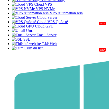
Cloud VPS
VPS NVMe
VPS Automation n8n
Cloud Server
Cloud VPS Quốc tế
New
Cloud GPU
Umail
Email Server
SSL
T.kế Web
Esim du lịch
New