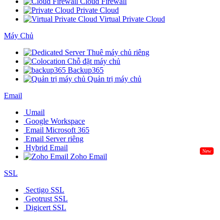
Cloud Firewall
Private Cloud
Virtual Private Cloud
Máy Chủ
Thuê máy chủ riêng
Chỗ đặt máy chủ
Backup365
Quản trị máy chủ
Email
Umail
Google Workspace
Email Microsoft 365
Email Server riêng
Hybrid Email
New
Zoho Email
SSL
Sectigo SSL
Geotrust SSL
Digicert SSL