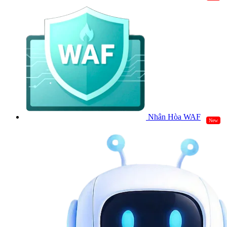
Nhân Hòa WAF
New