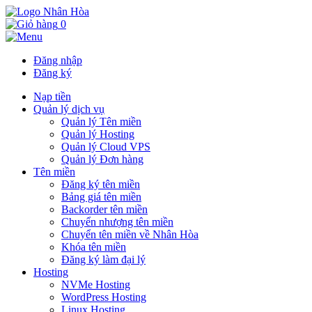
0
Đăng nhập
Đăng ký
Nạp tiền
Quản lý dịch vụ
Quản lý Tên miền
Quản lý Hosting
Quản lý Cloud VPS
Quản lý Đơn hàng
Tên miền
Đăng ký tên miền
Bảng giá tên miền
Backorder tên miền
Chuyển nhượng tên miền
Chuyển tên miền về Nhân Hòa
Khóa tên miền
Đăng ký làm đại lý
Hosting
NVMe Hosting
WordPress Hosting
Linux Hosting