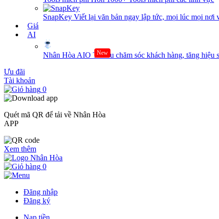
SnapKey
Viết lại văn bản ngay lập tức, mọi lúc mọi nơi 
Giá
AI
New
Nhân Hòa AIO
Tối ưu chăm sóc khách hàng, tăng hiệu s
Ưu đãi
Tài khoản
0
Quét mã QR để tải về Nhân Hòa
APP
Xem thêm
0
Đăng nhập
Đăng ký
Nạp tiền