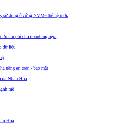
, sử dụng ổ cứng NVMe thế hệ mới.
ối ưu chi phí cho doanh nghiệp.
 dữ liệu
 bộ
ả năng an toàn - bảo mật
o của Nhân Hòa
 mạnh mẽ
Nhân Hòa