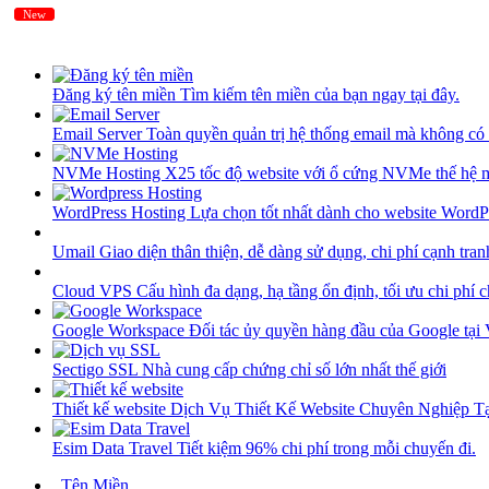
New
New
Đăng ký tên miền
Tìm kiếm tên miền của bạn ngay tại đây.
Email Server
Toàn quyền quản trị hệ thống email mà không có 
NVMe Hosting
X25 tốc độ website với ổ cứng NVMe thế hệ 
WordPress Hosting
Lựa chọn tốt nhất dành cho website WordP
Umail
Giao diện thân thiện, dễ dàng sử dụng, chi phí cạnh tran
Cloud VPS
Cấu hình đa dạng, hạ tầng ổn định, tối ưu chi phí 
Google Workspace
Đối tác ủy quyền hàng đầu của Google tại
Sectigo SSL
Nhà cung cấp chứng chỉ số lớn nhất thế giới
Thiết kế website
Dịch Vụ Thiết Kế Website Chuyên Nghiệp 
Esim Data Travel
Tiết kiệm 96% chi phí trong mỗi chuyến đi.
Tên Miền