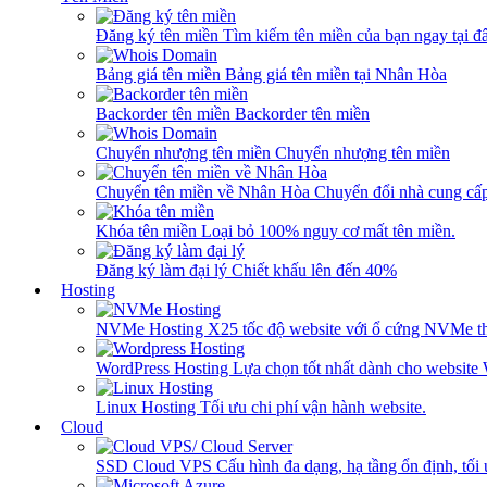
Đăng ký tên miền
Tìm kiếm tên miền của bạn ngay tại đâ
Bảng giá tên miền
Bảng giá tên miền tại Nhân Hòa
Backorder tên miền
Backorder tên miền
Chuyển nhượng tên miền
Chuyển nhượng tên miền
Chuyển tên miền về Nhân Hòa
Chuyển đổi nhà cung cấ
Khóa tên miền
Loại bỏ 100% nguy cơ mất tên miền.
Đăng ký làm đại lý
Chiết khấu lên đến 40%
Hosting
NVMe Hosting
X25 tốc độ website với ổ cứng NVMe th
WordPress Hosting
Lựa chọn tốt nhất dành cho website
Linux Hosting
Tối ưu chi phí vận hành website.
Cloud
SSD Cloud VPS
Cấu hình đa dạng, hạ tầng ổn định, tối