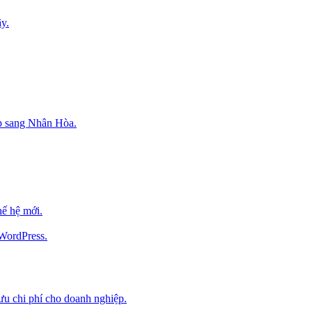
y.
p sang Nhân Hòa.
ế hệ mới.
 WordPress.
 ưu chi phí cho doanh nghiệp.