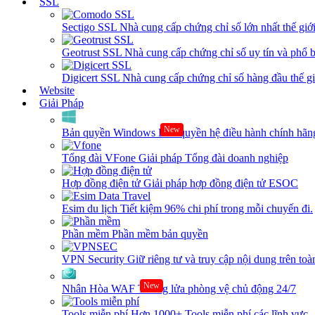
SSL
Sectigo SSL
Nhà cung cấp chứng chỉ số lớn nhất thế giớ
Geotrust SSL
Nhà cung cấp chứng chỉ số uy tín và phổ b
Digicert SSL
Nhà cung cấp chứng chỉ số hàng đầu thế giớ
Website
Giải Pháp
New
Bản quyền Windows
Bản quyền hệ điều hành chính hãng
Tổng đài VFone
Giải pháp Tổng đài doanh nghiệp
Hợp đồng điện tử
Giải pháp hợp đồng điện tử ESOC
Esim du lịch
Tiết kiệm 96% chi phí trong mỗi chuyến đi.
Phần mềm
Phần mềm bản quyền
VPN Security
Giữ riêng tư và truy cập nội dung trên toàn
New
Nhân Hòa WAF
Tường lửa phòng vệ chủ động 24/7
Tools miễn phí
Hơn 1000+ Tools miễn phí các lĩnh vực