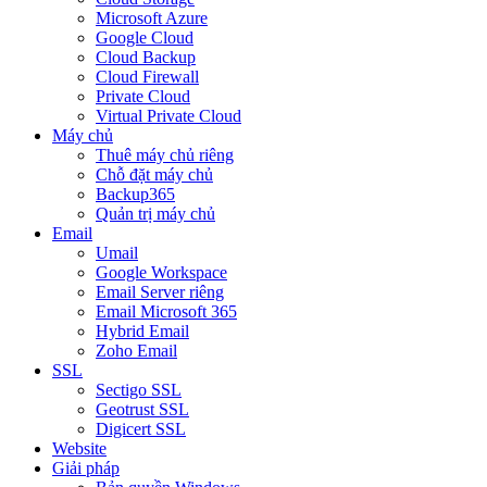
Microsoft Azure
Google Cloud
Cloud Backup
Cloud Firewall
Private Cloud
Virtual Private Cloud
Máy chủ
Thuê máy chủ riêng
Chỗ đặt máy chủ
Backup365
Quản trị máy chủ
Email
Umail
Google Workspace
Email Server riêng
Email Microsoft 365
Hybrid Email
Zoho Email
SSL
Sectigo SSL
Geotrust SSL
Digicert SSL
Website
Giải pháp