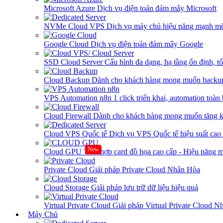
Microsoft Azure
Dịch vụ điện toán đám mây Microsoft
NVMe Cloud VPS
Dịch vụ máy chủ hiệu năng mạnh mẽ
Google Cloud
Dịch vụ điện toán đám mây Google
SSD Cloud Server
Cấu hình đa dạng, hạ tầng ổn định, t
Cloud Backup
Dành cho khách hàng mong muốn backup
VPS Automation n8n
1 click triển khai, automation toàn
Cloud Firewall
Dành cho khách hàng mong muốn tăng kh
Cloud VPS Quốc tế
Dịch vụ VPS Quốc tế hiệu suất ca
New
Cloud GPU
Tích hợp card đồ họa cao cấp - Hiệu năng
Private Cloud
Giải pháp Private Cloud Nhân Hòa
Cloud Storage
Giải pháp lưu trữ dữ liệu hiệu quả
Virtual Private Cloud
Giải pháp Virtual Private Cloud 
Máy Chủ