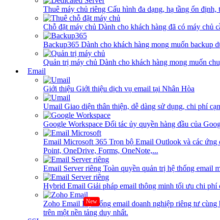
Thuê máy chủ riêng
Cấu hình đa dạng, hạ tầng ổn định, 
Chỗ đặt máy chủ
Dành cho khách hàng đã có máy chủ cần
Backup365
Dành cho khách hàng mong muốn backup dữ
Quản trị máy chủ
Dành cho khách hàng mong muốn chuy
Email
Giới thiệu
Giới thiệu dịch vụ email tại Nhân Hòa
Umail
Giao diện thân thiện, dễ dàng sử dụng, chi phí cạn
Google Workspace
Đối tác ủy quyền hàng đầu của Goog
Email Microsoft 365
Trọn bộ Email Outlook và các ứng 
Point, OneDrive, Forms, OneNote,...
Email Server riêng
Toàn quyền quản trị hệ thống email m
Hybrid Email
Giải pháp email thông minh tối ưu chi phí
New
Zoho Email
Hệ thống email doanh nghiệp riêng tư cùn
trên một nền tảng duy nhất.