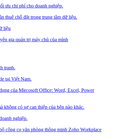
tối ưu chi phí cho doanh nghiệp.
 thuê chỗ đặt trong trung tâm dữ liệu.
 liệu
ên gia quản trị máy chủ của mình
h tranh.
le tại Việt Nam.
dụng của Mircosoft Office: Word, Excel, Power
à không có sự can thiệp của bên nào khác.
 doanh nghiệp.
g bộ công cụ văn phòng thông minh Zoho Workplace