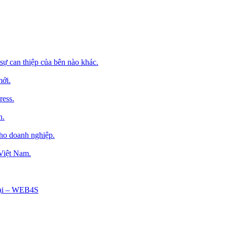
sự can thiệp của bên nào khác.
mới.
ress.
h.
cho doanh nghiệp.
 Việt Nam.
Tại – WEB4S