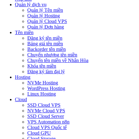
Quản lý dịch vụ
Quản lý Tên miền
Quản lý Hosting
Quản lý Cloud VPS
Quản lý Đơn hàng
Tên miền
Đăng ký tên miền
Bảng giá tên miền
Backorder tên miền
Chuyển nhượng tên miền
Chuyển tên miền về Nhân Hòa
Khóa tên miền
Đăng ký làm đại lý
Hosting
NVMe Hosting
WordPress Hosting
Linux Hosting
Cloud
SSD Cloud VPS
NVMe Cloud VPS
SSD Cloud Server
VPS Automation n8n
Cloud VPS Quốc tế
Cloud GPU
Cloud Storage