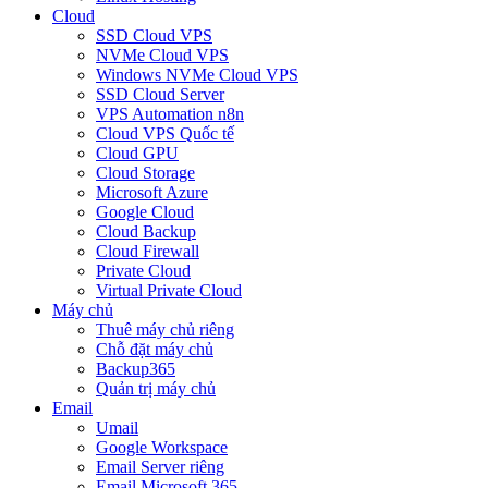
Cloud
SSD Cloud VPS
NVMe Cloud VPS
Windows NVMe Cloud VPS
SSD Cloud Server
VPS Automation n8n
Cloud VPS Quốc tế
Cloud GPU
Cloud Storage
Microsoft Azure
Google Cloud
Cloud Backup
Cloud Firewall
Private Cloud
Virtual Private Cloud
Máy chủ
Thuê máy chủ riêng
Chỗ đặt máy chủ
Backup365
Quản trị máy chủ
Email
Umail
Google Workspace
Email Server riêng
Email Microsoft 365