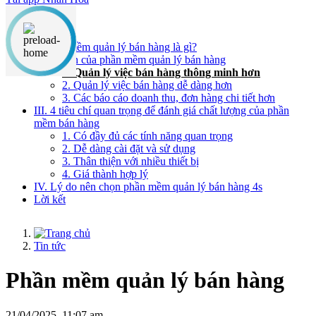
Nội dung chính
I. Phần mềm quản lý bán hàng là gì?
II. Lợi ích của phần mềm quản lý bán hàng
1. Quản lý việc bán hàng thông minh hơn
2. Quản lý việc bán hàng dễ dàng hơn
3. Các báo cáo doanh thu, đơn hàng chi tiết hơn
III. 4 tiêu chí quan trọng để đánh giá chất lượng của phần
mềm bán hàng
1. Có đầy đủ các tính năng quan trọng
2. Dễ dàng cài đặt và sử dụng
3. Thân thiện với nhiều thiết bị
4. Giá thành hợp lý
IV. Lý do nên chọn phần mềm quản lý bán hàng 4s
Lời kết
Tin tức
Phần mềm quản lý bán hàng
21/04/2025, 11:07 am