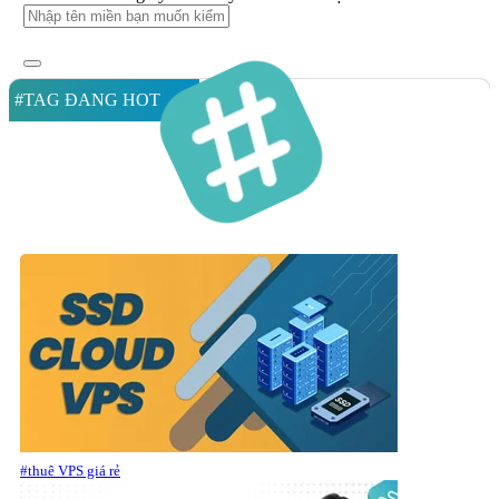
#TAG ĐANG HOT
#thuê VPS giá rẻ