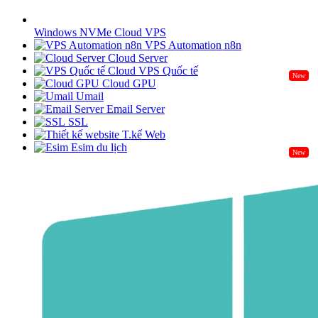
Windows NVMe Cloud VPS
VPS Automation n8n
Cloud Server
Cloud VPS Quốc tế
New
Cloud GPU
Umail
Email Server
SSL
T.kế Web
Esim du lịch
New