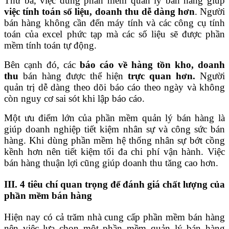
Thứ ba, việc dùng phần mềm quản lý bán hàng giúp
việc tính toán số liệu, doanh thu dễ dàng hơn
. Người
bán hàng không cần đến máy tính và các công cụ tính
toán của excel phức tạp mà các số liệu sẽ được phần
mềm tính toán tự động.
Bên cạnh đó, các
báo cáo về hàng tồn kho, doanh
thu
bán hàng được thể hiện
trực quan hơn.
Người
quản trị dễ dàng theo dõi báo cáo theo ngày và không
còn nguy cơ sai sót khi lập báo cáo.
Một ưu điểm lớn của phần mềm quản lý bán hàng là
giúp doanh nghiệp tiết kiệm nhân sự và công sức bán
hàng. Khi dùng phần mềm hệ thống nhân sự bớt cồng
kềnh hơn nên tiết kiệm tối đa chi phí vận hành. Việc
bán hàng thuận lợi cũng giúp doanh thu tăng cao hơn.
III. 4 tiêu chí quan trọng để đánh giá chất lượng của
phần mềm bán hàng
Hiện nay có cả trăm nhà cung cấp phần mềm bán hàng
nên việc lựa chọn một phần mềm quản lý bán hàng