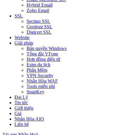
Hybrid Email
Zoho Email
SSL
Sectigo SSL
Geotrust SSL
Digicert SSL
Website
Giải pháp
Bản quyền Windows
Tổng đài VFone
Hợp đồng điện tử
Esim du lịch
Phần Mềm
VPN Security
Nhân Hòa WAF
Tools miễn phí
SnapKey
Đại Lý
Tin tức
Giới thiệu
Giá
Nhân Hòa AIO
Liên hệ
Tải app Nhân Hoà