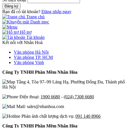
Đăng ký
Bạn đã có tài khoản?
Đăng nhập ngay
Trang chủ
Danh mục
Hỗ trợ
Tài khoản
Kết nối với Nhân Hoà
Văn phòng Hà Nội
Văn phòng TP. HCM
Văn phòng Vinh
Công Ty TNHH Phần Mềm Nhân Hòa
Tầng 4, Tòa 97–99 Láng Hạ, Phường Đống Đa, Thành phố
Hà Nội
Điện thoại:
1900 6680
-
(024) 7308 6680
Mail: sales@nhanhoa.com
Phản ánh chất lượng dịch vụ:
091 140 8966
Công Ty TNHH Phần Mềm Nhân Hòa