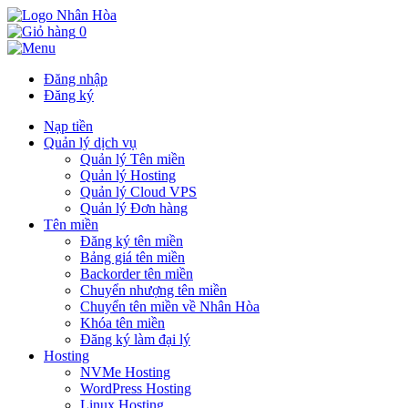
0
Đăng nhập
Đăng ký
Nạp tiền
Quản lý dịch vụ
Quản lý Tên miền
Quản lý Hosting
Quản lý Cloud VPS
Quản lý Đơn hàng
Tên miền
Đăng ký tên miền
Bảng giá tên miền
Backorder tên miền
Chuyển nhượng tên miền
Chuyển tên miền về Nhân Hòa
Khóa tên miền
Đăng ký làm đại lý
Hosting
NVMe Hosting
WordPress Hosting
Linux Hosting