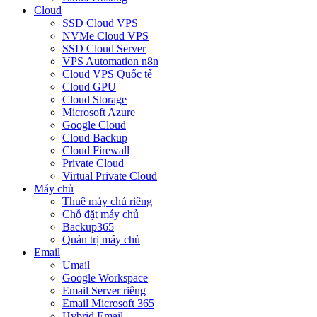
Cloud
SSD Cloud VPS
NVMe Cloud VPS
SSD Cloud Server
VPS Automation n8n
Cloud VPS Quốc tế
Cloud GPU
Cloud Storage
Microsoft Azure
Google Cloud
Cloud Backup
Cloud Firewall
Private Cloud
Virtual Private Cloud
Máy chủ
Thuê máy chủ riêng
Chỗ đặt máy chủ
Backup365
Quản trị máy chủ
Email
Umail
Google Workspace
Email Server riêng
Email Microsoft 365
Hybrid Email