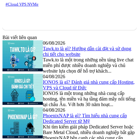
#Cloud VPS NVMe
Bài viết liên quan
06/08/2026
Tawk.to là gì? Hướng dẫn cài đặt và sử dụng
chi tiết cho website
Tawk.to là một trong những nền tảng live chat
miễn phí được nhiều doanh nghiệp và chủ
website lựa chọn để hỗ trợ khách...
04/08/2026
IONOS là gì? Đánh giá nhà cung cấp Hosting,
VPS và Cloud từ Đức
IONOS là một trong những nhà cung cấp
hosting, tên miền và hạ tầng đám mây nổi tiếng
tại châu Âu. Với hơn 30 năm hoạt...
04/08/2026
PhoenixNAP là gì? Tìm hiểu nhà cung cấp
Dedicated Server từ Mỹ
Khi tìm kiếm giải pháp Dedicated Server hoặc
Bare Metal Cloud, nhiều doanh nghiệp bắt gặp
PhoenixNAP bên cạnh các nhà cung cấp...