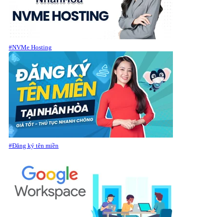
#NVMe Hosting
#Đăng ký tên miền