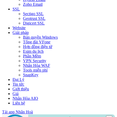
Zoho Email
SSL
Sectigo SSL
Geotrust SSL
Digicert SSL
Website
Giải pháp
Bản quyền Windows
Tổng đài VFone
Hợp đồng điện tử
Esim du lịch
Phần Mềm
VPN Security
Nhân Hòa WAF
Tools miễn phí
SnapKey
Đại Lý
Tin tức
Giới thiệu
Giá
Nhân Hòa AIO
Liên hệ
Tải app Nhân Hoà