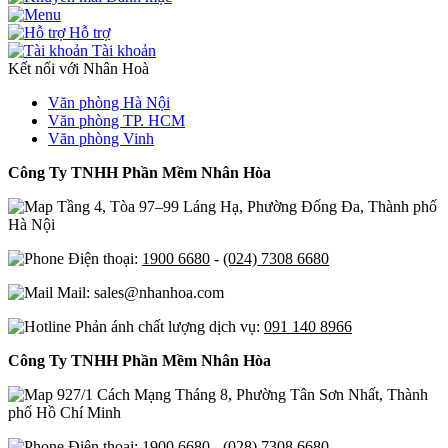
Hỗ trợ
Tài khoản
Kết nối với Nhân Hoà
Văn phòng Hà Nội
Văn phòng TP. HCM
Văn phòng Vinh
Công Ty TNHH Phần Mềm Nhân Hòa
Tầng 4, Tòa 97–99 Láng Hạ, Phường Đống Đa, Thành phố
Hà Nội
Điện thoại:
1900 6680
-
(024) 7308 6680
Mail: sales@nhanhoa.com
Phản ánh chất lượng dịch vụ:
091 140 8966
Công Ty TNHH Phần Mềm Nhân Hòa
927/1 Cách Mạng Tháng 8, Phường Tân Sơn Nhất, Thành
phố Hồ Chí Minh
Điện thoại:
1900 6680
-
(028) 7308 6680