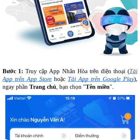
Bước 1:
 Truy cập App Nhân Hòa trên điện thoại (
Tải 
App trên App Store
 hoặc
Tải App trên Google Play
), 
ngay phần 
Trang chủ
, bạn chọn "
Tên miền
".