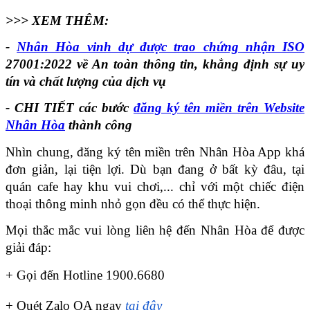
>>> XEM THÊM:
- 
Nhân Hòa vinh dự được trao chứng nhận ISO
27001:2022 về An toàn thông tin, khẳng định sự uy 
tín và chất lượng của dịch vụ
- 
CHI TIẾT c
ác bước 
đăng ký tên miền trên Website 
Nhân Hòa
 thành công
Nhìn chung, đăng ký tên miền trên Nhân Hòa App khá 
đơn giản, lại tiện lợi. Dù bạn đang ở bất kỳ đâu, tại 
quán cafe hay khu vui chơi,... chỉ với một chiếc điện 
thoại thông minh nhỏ gọn đều có thể thực hiện.
Mọi thắc mắc vui lòng liên hệ đến Nhân Hòa để được 
giải đáp:
+ Gọi đến Hotline 1900.6680
+ Quét Zalo OA ngay
tại đây