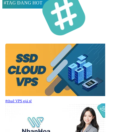
#TAG ĐANG HOT
#thuê VPS giá rẻ