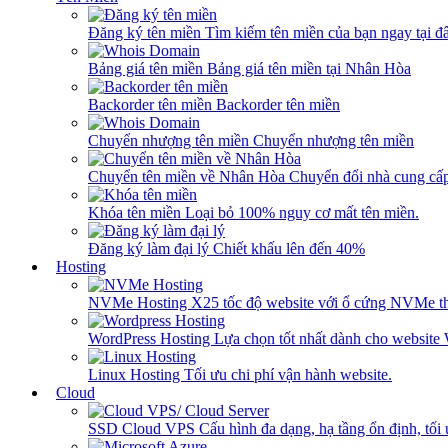
Đăng ký tên miền
Tìm kiếm tên miền của bạn ngay tại đâ
Bảng giá tên miền
Bảng giá tên miền tại Nhân Hòa
Backorder tên miền
Backorder tên miền
Chuyển nhượng tên miền
Chuyển nhượng tên miền
Chuyển tên miền về Nhân Hòa
Chuyển đổi nhà cung cấ
Khóa tên miền
Loại bỏ 100% nguy cơ mất tên miền.
Đăng ký làm đại lý
Chiết khấu lên đến 40%
Hosting
NVMe Hosting
X25 tốc độ website với ổ cứng NVMe th
WordPress Hosting
Lựa chọn tốt nhất dành cho website
Linux Hosting
Tối ưu chi phí vận hành website.
Cloud
SSD Cloud VPS
Cấu hình đa dạng, hạ tầng ổn định, tối