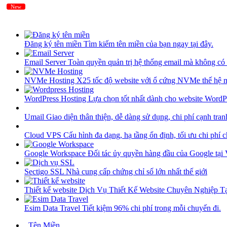
New
New
Đăng ký tên miền
Tìm kiếm tên miền của bạn ngay tại đây.
Email Server
Toàn quyền quản trị hệ thống email mà không có 
NVMe Hosting
X25 tốc độ website với ổ cứng NVMe thế hệ 
WordPress Hosting
Lựa chọn tốt nhất dành cho website WordP
Umail
Giao diện thân thiện, dễ dàng sử dụng, chi phí cạnh tran
Cloud VPS
Cấu hình đa dạng, hạ tầng ổn định, tối ưu chi phí 
Google Workspace
Đối tác ủy quyền hàng đầu của Google tại
Sectigo SSL
Nhà cung cấp chứng chỉ số lớn nhất thế giới
Thiết kế website
Dịch Vụ Thiết Kế Website Chuyên Nghiệp 
Esim Data Travel
Tiết kiệm 96% chi phí trong mỗi chuyến đi.
Tên Miền