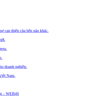
sự can thiệp của bên nào khác.
mới.
ress.
h.
cho doanh nghiệp.
 Việt Nam.
Tại – WEB4S