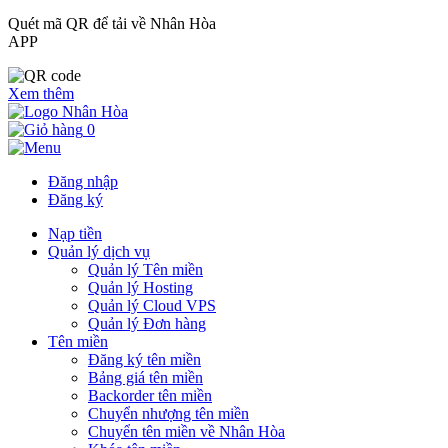
Quét mã QR để tải về Nhân Hòa
APP
Xem thêm
0
Đăng nhập
Đăng ký
Nạp tiền
Quản lý dịch vụ
Quản lý Tên miền
Quản lý Hosting
Quản lý Cloud VPS
Quản lý Đơn hàng
Tên miền
Đăng ký tên miền
Bảng giá tên miền
Backorder tên miền
Chuyển nhượng tên miền
Chuyển tên miền về Nhân Hòa