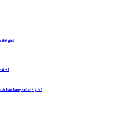
 thế giới
với AI
uất bán hàng với trợ lý AI