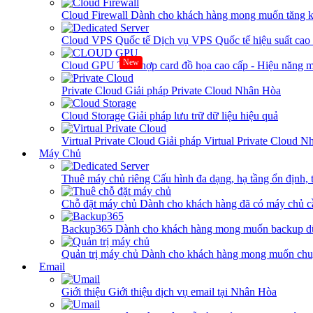
Cloud Firewall
Dành cho khách hàng mong muốn tăng kh
Cloud VPS Quốc tế
Dịch vụ VPS Quốc tế hiệu suất ca
New
Cloud GPU
Tích hợp card đồ họa cao cấp - Hiệu năng
Private Cloud
Giải pháp Private Cloud Nhân Hòa
Cloud Storage
Giải pháp lưu trữ dữ liệu hiệu quả
Virtual Private Cloud
Giải pháp Virtual Private Cloud 
Máy Chủ
Thuê máy chủ riêng
Cấu hình đa dạng, hạ tầng ổn định, 
Chỗ đặt máy chủ
Dành cho khách hàng đã có máy chủ cần
Backup365
Dành cho khách hàng mong muốn backup dữ
Quản trị máy chủ
Dành cho khách hàng mong muốn chuy
Email
Giới thiệu
Giới thiệu dịch vụ email tại Nhân Hòa