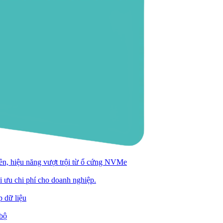
n, hiệu năng vượt trội từ ổ cứng NVMe
ối ưu chi phí cho doanh nghiệp.
 dữ liệu
 bộ