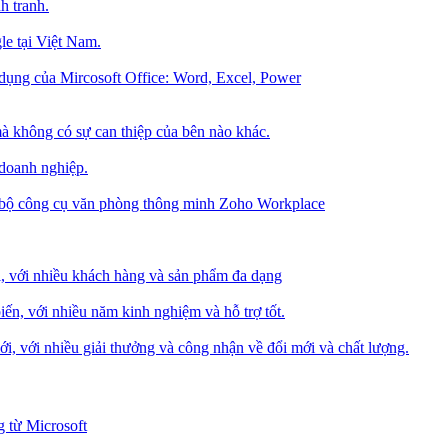
h tranh.
le tại Việt Nam.
dụng của Mircosoft Office: Word, Excel, Power
à không có sự can thiệp của bên nào khác.
 doanh nghiệp.
g bộ công cụ văn phòng thông minh Zoho Workplace
i, với nhiều khách hàng và sản phẩm đa dạng
iến, với nhiều năm kinh nghiệm và hỗ trợ tốt.
i, với nhiều giải thưởng và công nhận về đổi mới và chất lượng.
 từ Microsoft