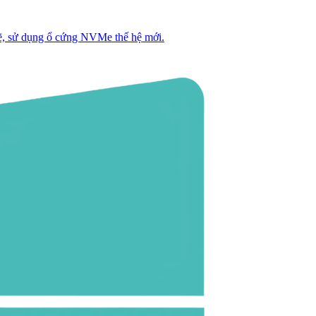
, sử dụng ổ cứng NVMe thế hệ mới.