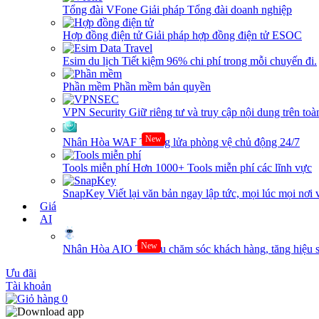
Tổng đài VFone
Giải pháp Tổng đài doanh nghiệp
Hợp đồng điện tử
Giải pháp hợp đồng điện tử ESOC
Esim du lịch
Tiết kiệm 96% chi phí trong mỗi chuyến đi.
Phần mềm
Phần mềm bản quyền
VPN Security
Giữ riêng tư và truy cập nội dung trên toàn
New
Nhân Hòa WAF
Tường lửa phòng vệ chủ động 24/7
Tools miễn phí
Hơn 1000+ Tools miễn phí các lĩnh vực
SnapKey
Viết lại văn bản ngay lập tức, mọi lúc mọi nơi 
Giá
AI
New
Nhân Hòa AIO
Tối ưu chăm sóc khách hàng, tăng hiệu s
Ưu đãi
Tài khoản
0