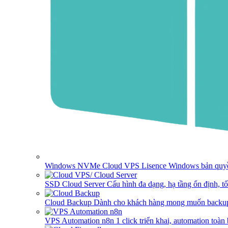
Windows NVMe Cloud VPS
Lisence Windows bản quyề
SSD Cloud Server
Cấu hình đa dạng, hạ tầng ổn định, t
Cloud Backup
Dành cho khách hàng mong muốn backup
VPS Automation n8n
1 click triển khai, automation toàn