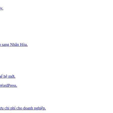
y.
p sang Nhân Hòa.
ế hệ mới.
 WordPress.
 ưu chi phí cho doanh nghiệp.