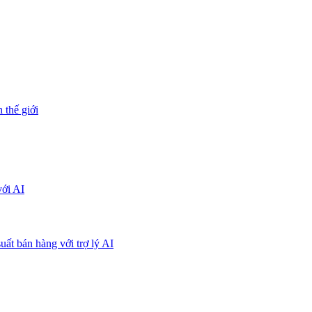
 thế giới
với AI
uất bán hàng với trợ lý AI