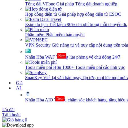
Tổng đài VFone
Giải pháp Tổng đài doanh nghiệp
Hợp đồng điện tử
Giải pháp hợp đồng điện tử ESOC
Esim du lịch
Tiết kiệm 96% chi phí trong mỗi chuyến đi.
Phần mềm
Phần mềm bản quyền
VPN Security
Giữ riêng tư và truy cập nội dung trên toàn
New
Nhân Hòa WAF
Tường lửa phòng vệ chủ động 24/7
Tools miễn phí
Hơn 1000+ Tools miễn phí các lĩnh vực
SnapKey
Viết lại văn bản ngay lập tức, mọi lúc mọi nơi 
Giá
AI
New
Nhân Hòa AIO
Tối ưu chăm sóc khách hàng, tăng hiệu s
Ưu đãi
Tài khoản
0