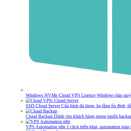
Windows NVMe Cloud VPS
Lisence Windows bản quyề
SSD Cloud Server
Cấu hình đa dạng, hạ tầng ổn định, t
Cloud Backup
Dành cho khách hàng mong muốn backup
VPS Automation n8n
1 click triển khai, automation toàn