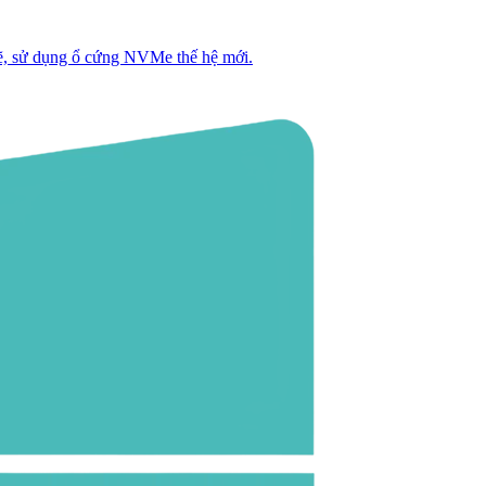
, sử dụng ổ cứng NVMe thế hệ mới.