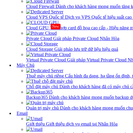
Cloud Firewall
Dành cho khách hàng mong muốn tăng kh
Cloud VPS Quốc tế
Dịch vụ VPS Quốc tế hiệu suất ca
New
Cloud GPU
Tích hợp card đồ họa cao cấp - Hiệu năng
Private Cloud
Giải pháp Private Cloud Nhân Hòa
Cloud Storage
Giải pháp lưu trữ dữ liệu hiệu quả
Virtual Private Cloud
Giải pháp Virtual Private Cloud 
Máy Chủ
Thuê máy chủ riêng
Cấu hình đa dạng, hạ tầng ổn định, 
Chỗ đặt máy chủ
Dành cho khách hàng đã có máy chủ cần
Backup365
Dành cho khách hàng mong muốn backup dữ
Quản trị máy chủ
Dành cho khách hàng mong muốn chuy
Email
Giới thiệu
Giới thiệu dịch vụ email tại Nhân Hòa