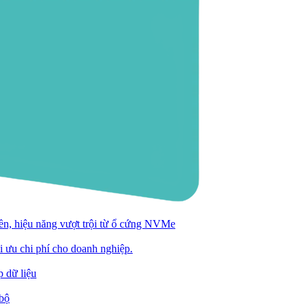
n, hiệu năng vượt trội từ ổ cứng NVMe
ối ưu chi phí cho doanh nghiệp.
 dữ liệu
 bộ