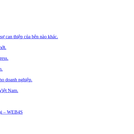
sự can thiệp của bên nào khác.
mới.
ress.
h.
cho doanh nghiệp.
 Việt Nam.
Tại – WEB4S