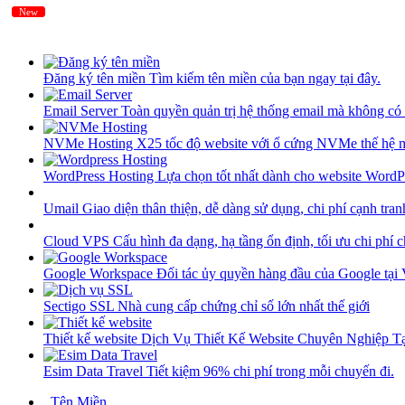
New
New
Đăng ký tên miền
Tìm kiếm tên miền của bạn ngay tại đây.
Email Server
Toàn quyền quản trị hệ thống email mà không có 
NVMe Hosting
X25 tốc độ website với ổ cứng NVMe thế hệ 
WordPress Hosting
Lựa chọn tốt nhất dành cho website WordP
Umail
Giao diện thân thiện, dễ dàng sử dụng, chi phí cạnh tran
Cloud VPS
Cấu hình đa dạng, hạ tầng ổn định, tối ưu chi phí 
Google Workspace
Đối tác ủy quyền hàng đầu của Google tại
Sectigo SSL
Nhà cung cấp chứng chỉ số lớn nhất thế giới
Thiết kế website
Dịch Vụ Thiết Kế Website Chuyên Nghiệp 
Esim Data Travel
Tiết kiệm 96% chi phí trong mỗi chuyến đi.
Tên Miền