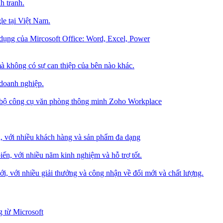
h tranh.
le tại Việt Nam.
dụng của Mircosoft Office: Word, Excel, Power
à không có sự can thiệp của bên nào khác.
 doanh nghiệp.
g bộ công cụ văn phòng thông minh Zoho Workplace
i, với nhiều khách hàng và sản phẩm đa dạng
iến, với nhiều năm kinh nghiệm và hỗ trợ tốt.
i, với nhiều giải thưởng và công nhận về đổi mới và chất lượng.
 từ Microsoft