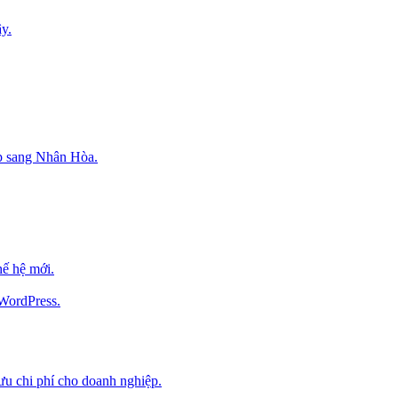
y.
p sang Nhân Hòa.
ế hệ mới.
 WordPress.
 ưu chi phí cho doanh nghiệp.