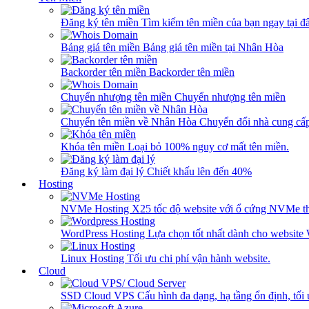
Đăng ký tên miền
Tìm kiếm tên miền của bạn ngay tại đâ
Bảng giá tên miền
Bảng giá tên miền tại Nhân Hòa
Backorder tên miền
Backorder tên miền
Chuyển nhượng tên miền
Chuyển nhượng tên miền
Chuyển tên miền về Nhân Hòa
Chuyển đổi nhà cung cấ
Khóa tên miền
Loại bỏ 100% nguy cơ mất tên miền.
Đăng ký làm đại lý
Chiết khấu lên đến 40%
Hosting
NVMe Hosting
X25 tốc độ website với ổ cứng NVMe th
WordPress Hosting
Lựa chọn tốt nhất dành cho website
Linux Hosting
Tối ưu chi phí vận hành website.
Cloud
SSD Cloud VPS
Cấu hình đa dạng, hạ tầng ổn định, tối