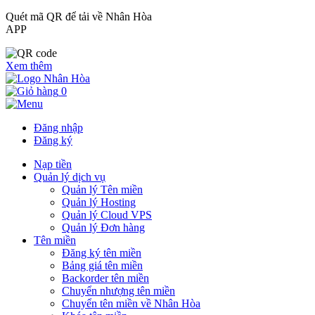
Quét mã QR để tải về Nhân Hòa
APP
Xem thêm
0
Đăng nhập
Đăng ký
Nạp tiền
Quản lý dịch vụ
Quản lý Tên miền
Quản lý Hosting
Quản lý Cloud VPS
Quản lý Đơn hàng
Tên miền
Đăng ký tên miền
Bảng giá tên miền
Backorder tên miền
Chuyển nhượng tên miền
Chuyển tên miền về Nhân Hòa