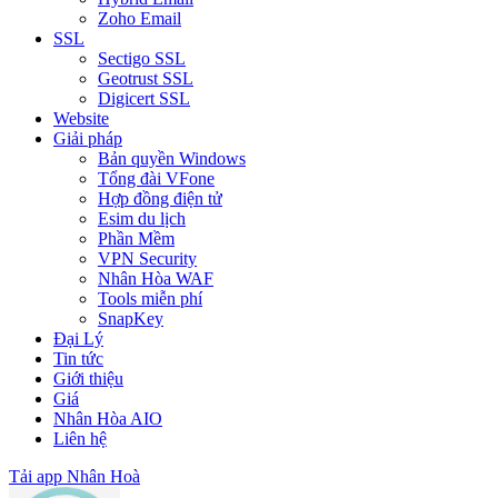
Zoho Email
SSL
Sectigo SSL
Geotrust SSL
Digicert SSL
Website
Giải pháp
Bản quyền Windows
Tổng đài VFone
Hợp đồng điện tử
Esim du lịch
Phần Mềm
VPN Security
Nhân Hòa WAF
Tools miễn phí
SnapKey
Đại Lý
Tin tức
Giới thiệu
Giá
Nhân Hòa AIO
Liên hệ
Tải app Nhân Hoà