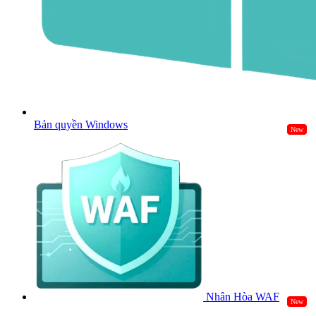
Bản quyền Windows
New
Nhân Hòa WAF
New