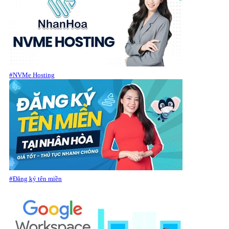
#NVMe Hosting
#Đăng ký tên miền