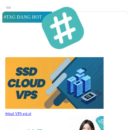
#TAG ĐANG HOT
#thuê VPS giá rẻ