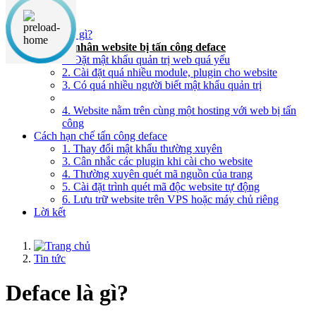
Nội dung chính
Deface là gì?
Nguyên nhân website bị tấn công deface
1. Đặt mật khẩu quản trị web quá yếu
2. Cài đặt quá nhiều module, plugin cho website
3. Có quá nhiều người biết mật khẩu quản trị
4. Website nằm trên cùng một hosting với web bị tấn
công
Cách hạn chế tấn công deface
1. Thay đổi mật khẩu thường xuyên
3. Cân nhắc các plugin khi cài cho website
4. Thường xuyên quét mã nguồn của trang
5. Cài đặt trình quét mã độc website tự động
6. Lưu trữ website trên VPS hoặc máy chủ riêng
Lời kết
Tin tức
Deface là gì?