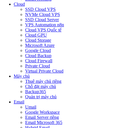
Cloud
SSD Cloud VPS
NVMe Cloud VPS
SSD Cloud Server
VPS Automation n8n
Cloud VPS Quốc tế
Cloud GPU
Cloud Storage
Microsoft Azure
Google Cloud
Cloud Backup
Cloud Firewall
Private Cloud
Virtual Private Cloud
Máy chủ
Thuê máy chủ riêng
Chỗ đặt máy chủ
Backup365
Quản trị máy chủ
Email
Umail
Google Workspace
Email Server riêng
Email Microsoft 365
Hybrid Email