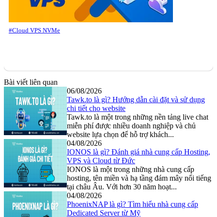
#Cloud VPS NVMe
Bài viết liên quan
06/08/2026
Tawk.to là gì? Hướng dẫn cài đặt và sử dụng
chi tiết cho website
Tawk.to là một trong những nền tảng live chat
miễn phí được nhiều doanh nghiệp và chủ
website lựa chọn để hỗ trợ khách...
04/08/2026
IONOS là gì? Đánh giá nhà cung cấp Hosting,
VPS và Cloud từ Đức
IONOS là một trong những nhà cung cấp
hosting, tên miền và hạ tầng đám mây nổi tiếng
tại châu Âu. Với hơn 30 năm hoạt...
04/08/2026
PhoenixNAP là gì? Tìm hiểu nhà cung cấp
Dedicated Server từ Mỹ