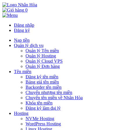
0
Đăng nhập
Đăng ký
Nạp tiền
Quản lý dịch vụ
Quản lý Tên miền
Quản lý Hosting
Quản lý Cloud VPS
Quản lý Đơn hàng
Tên miền
Đăng ký tên miền
Bảng giá tên miền
Backorder tên miền
Chuyển nhượng tên miền
Chuyển tên miền về Nhân Hòa
Khóa tên miền
Đăng ký làm đại lý
Hosting
NVMe Hosting
WordPress Hosting
Linux Hosting