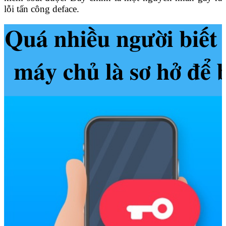
lỗi tấn công deface.