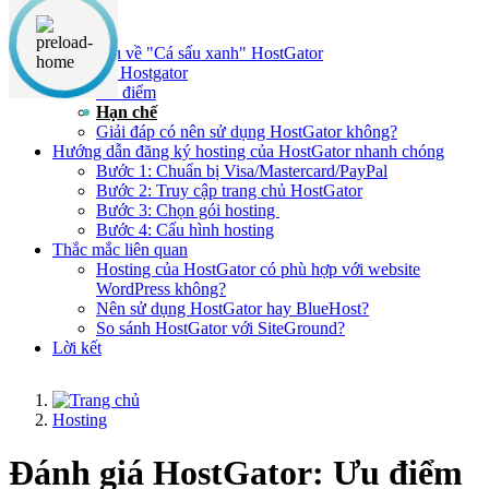
Nội dung chính
Giới thiệu về "Cá sấu xanh" HostGator
Đánh giá Hostgator
Ưu điểm
Hạn chế
Giải đáp có nên sử dụng HostGator không?
Hướng dẫn đăng ký hosting của HostGator nhanh chóng
Bước 1: Chuẩn bị Visa/Mastercard/PayPal
Bước 2: Truy cập trang chủ HostGator
Bước 3: Chọn gói hosting
Bước 4: Cấu hình hosting
Thắc mắc liên quan
Hosting của HostGator có phù hợp với website
WordPress không?
Nên sử dụng HostGator hay BlueHost?
So sánh HostGator với SiteGround?
Lời kết
Hosting
Đánh giá HostGator: Ưu điểm