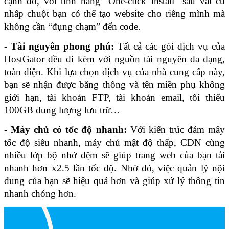
cạnh đó, với tính năng “One-click Install” sau vài cú 
nhấp chuột bạn có thể tạo website cho riêng mình mà 
không cần “đụng chạm” đến code.
- Tài nguyên phong phú:
 Tất cả các gói dịch vụ của 
HostGator đều đi kèm với nguồn tài nguyên đa dạng, 
toàn diện. Khi lựa chọn dịch vụ của nhà cung cấp này, 
bạn sẽ nhận được băng thông và tên miền phụ không 
giới hạn, tài khoản FTP, tài khoản email, tối thiểu 
100GB dung lượng lưu trữ…
- Máy chủ có tốc độ nhanh:
 Với kiến trúc đám mây 
tốc độ siêu nhanh, máy chủ mật độ thấp, CDN cùng 
nhiều lớp bộ nhớ đệm sẽ giúp trang web của bạn tải 
nhanh hơn x2.5 lần tốc độ. Nhờ đó, việc quản lý nội 
dung của bạn sẽ hiệu quả hơn và giúp xử lý thông tin 
nhanh chóng hơn.