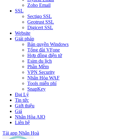
Zoho Email
SSL
Sectigo SSL
Geotrust SSL
Digicert SSL
Website
Giải pháp
Bản quyền Windows
Tổng đài VFone
Hợp đồng điện tử
Esim du lịch
Phần Mềm
VPN Security
Nhân Hòa WAF
Tools miễn phí
SnapKey
Đại Lý
Tin tức
Giới thiệu
Giá
Nhân Hòa AIO
Liên hệ
Tải app Nhân Hoà