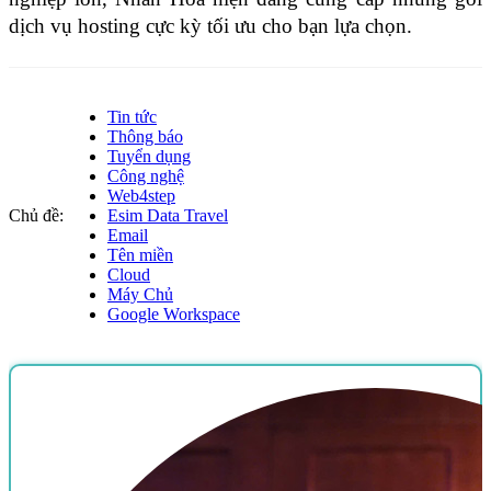
dịch vụ hosting cực kỳ tối ưu cho bạn lựa chọn.
Tin tức
Thông báo
Tuyển dụng
Công nghệ
Web4step
Chủ đề:
Esim Data Travel
Email
Tên miền
Cloud
Máy Chủ
Google Workspace