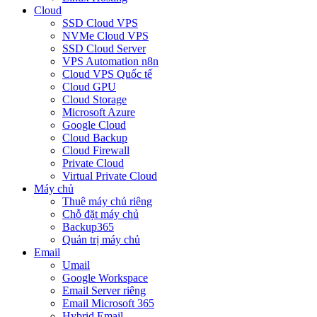
Cloud
SSD Cloud VPS
NVMe Cloud VPS
SSD Cloud Server
VPS Automation n8n
Cloud VPS Quốc tế
Cloud GPU
Cloud Storage
Microsoft Azure
Google Cloud
Cloud Backup
Cloud Firewall
Private Cloud
Virtual Private Cloud
Máy chủ
Thuê máy chủ riêng
Chỗ đặt máy chủ
Backup365
Quản trị máy chủ
Email
Umail
Google Workspace
Email Server riêng
Email Microsoft 365
Hybrid Email