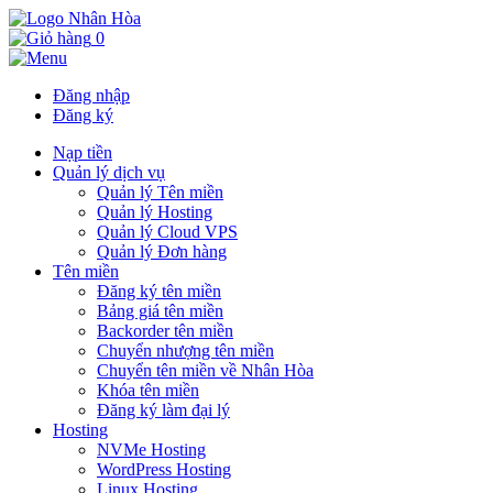
0
Đăng nhập
Đăng ký
Nạp tiền
Quản lý dịch vụ
Quản lý Tên miền
Quản lý Hosting
Quản lý Cloud VPS
Quản lý Đơn hàng
Tên miền
Đăng ký tên miền
Bảng giá tên miền
Backorder tên miền
Chuyển nhượng tên miền
Chuyển tên miền về Nhân Hòa
Khóa tên miền
Đăng ký làm đại lý
Hosting
NVMe Hosting
WordPress Hosting
Linux Hosting