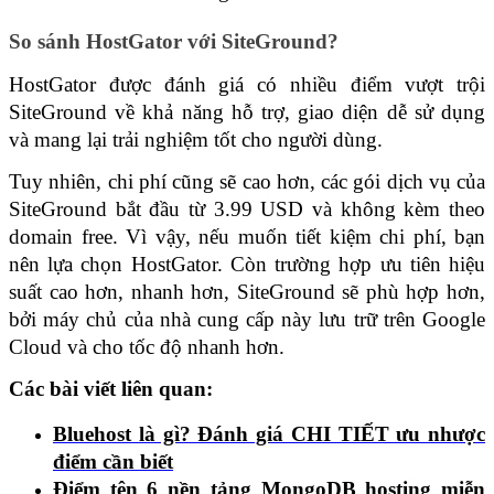
So sánh HostGator với SiteGround?
HostGator được đánh giá có nhiều điểm vượt trội 
SiteGround về khả năng hỗ trợ, giao diện dễ sử dụng 
và mang lại trải nghiệm tốt cho người dùng. 
Tuy nhiên, chi phí cũng sẽ cao hơn, các gói dịch vụ của 
SiteGround bắt đầu từ 3.99 USD và không kèm theo 
domain free. Vì vậy, nếu muốn tiết kiệm chi phí, bạn 
nên lựa chọn HostGator. Còn trường hợp ưu tiên hiệu 
suất cao hơn, nhanh hơn, SiteGround sẽ phù hợp hơn, 
bởi máy chủ của nhà cung cấp này lưu trữ trên Google 
Cloud và cho tốc độ nhanh hơn.
Các bài viết liên quan:
Bluehost là gì? Đánh giá CHI TIẾT ưu nhược 
điểm cần biết
Điểm tên 6 nền tảng MongoDB hosting miễn 