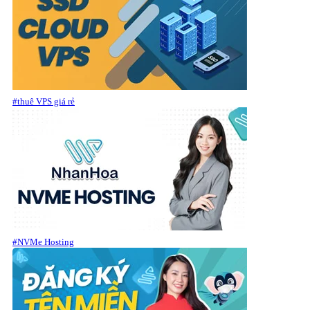
#thuê VPS giá rẻ
#NVMe Hosting