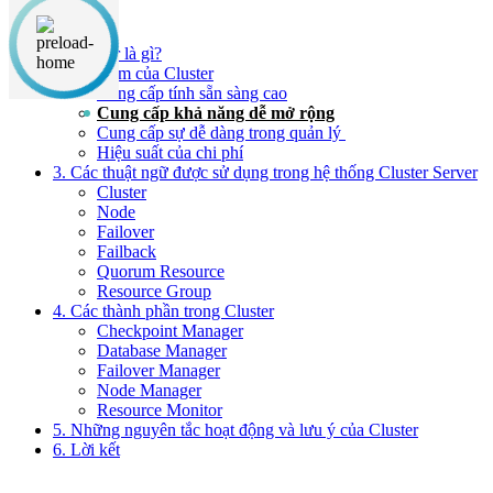
Nội dung chính
1. Cluster là gì?
2. Ưu điểm của Cluster
Cung cấp tính sẵn sàng cao
Cung cấp khả năng dễ mở rộng
Cung cấp sự dễ dàng trong quản lý
Hiệu suất của chi phí
3. Các thuật ngữ được sử dụng trong hệ thống Cluster Server
Cluster
Node
Failover
Failback
Quorum Resource
Resource Group
4. Các thành phần trong Cluster
Checkpoint Manager
Database Manager
Failover Manager
Node Manager
Resource Monitor
5. Những nguyên tắc hoạt động và lưu ý của Cluster
6. Lời kết