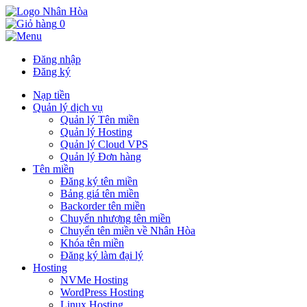
0
Đăng nhập
Đăng ký
Nạp tiền
Quản lý dịch vụ
Quản lý Tên miền
Quản lý Hosting
Quản lý Cloud VPS
Quản lý Đơn hàng
Tên miền
Đăng ký tên miền
Bảng giá tên miền
Backorder tên miền
Chuyển nhượng tên miền
Chuyển tên miền về Nhân Hòa
Khóa tên miền
Đăng ký làm đại lý
Hosting
NVMe Hosting
WordPress Hosting
Linux Hosting