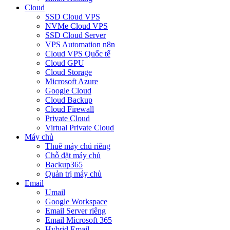
Cloud
SSD Cloud VPS
NVMe Cloud VPS
SSD Cloud Server
VPS Automation n8n
Cloud VPS Quốc tế
Cloud GPU
Cloud Storage
Microsoft Azure
Google Cloud
Cloud Backup
Cloud Firewall
Private Cloud
Virtual Private Cloud
Máy chủ
Thuê máy chủ riêng
Chỗ đặt máy chủ
Backup365
Quản trị máy chủ
Email
Umail
Google Workspace
Email Server riêng
Email Microsoft 365
Hybrid Email