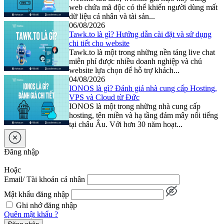
web chứa mã độc có thể khiến người dùng mất
dữ liệu cá nhân và tài sản...
06/08/2026
Tawk.to là gì? Hướng dẫn cài đặt và sử dụng
chi tiết cho website
Tawk.to là một trong những nền tảng live chat
miễn phí được nhiều doanh nghiệp và chủ
website lựa chọn để hỗ trợ khách...
04/08/2026
IONOS là gì? Đánh giá nhà cung cấp Hosting,
VPS và Cloud từ Đức
IONOS là một trong những nhà cung cấp
hosting, tên miền và hạ tầng đám mây nổi tiếng
tại châu Âu. Với hơn 30 năm hoạt...
Đăng nhập
Hoặc
Email/ Tài khoản cá nhân
Mật khẩu đăng nhập
Ghi nhớ đăng nhập
Quên mật khẩu ?