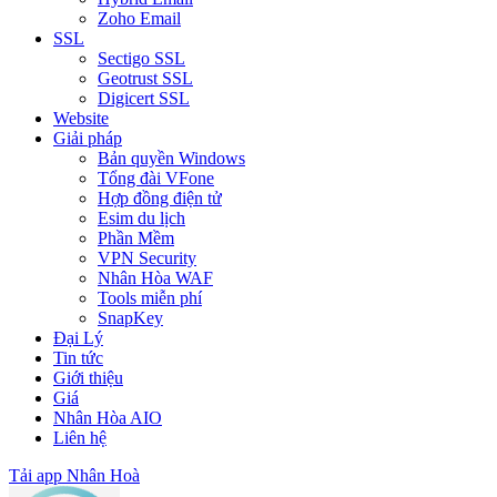
Zoho Email
SSL
Sectigo SSL
Geotrust SSL
Digicert SSL
Website
Giải pháp
Bản quyền Windows
Tổng đài VFone
Hợp đồng điện tử
Esim du lịch
Phần Mềm
VPN Security
Nhân Hòa WAF
Tools miễn phí
SnapKey
Đại Lý
Tin tức
Giới thiệu
Giá
Nhân Hòa AIO
Liên hệ
Tải app Nhân Hoà