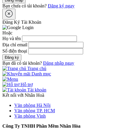
Đăng nhập
Bạn chưa có tài khoản?
Đăng ký ngay
Đăng Ký Tài Khoản
Hoặc
Họ và tên
Địa chỉ email
Số điện thoại
Đăng ký
Bạn đã có tài khoản?
Đăng nhập ngay
Trang chủ
Danh mục
Hỗ trợ
Tài khoản
Kết nối với Nhân Hoà
Văn phòng Hà Nội
Văn phòng TP. HCM
Văn phòng Vinh
Công Ty TNHH Phần Mềm Nhân Hòa