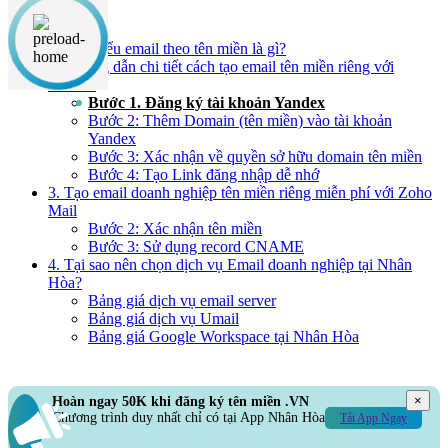
Nội dung chính
1. Tìm hiểu email theo tên miền là gì?
2. Hướng dẫn chi tiết cách tạo email tên miền riêng với
Yandex
Bước 1. Đăng ký tài khoản Yandex
Bước 2: Thêm Domain (tên miền) vào tài khoản
Yandex
Bước 3: Xác nhận về quyền sở hữu domain tên miền
Bước 4: Tạo Link đăng nhập dễ nhớ
3. Tạo email doanh nghiệp tên miền riêng miễn phí với Zoho
Mail
Bước 2: Xác nhận tên miền
Bước 3: Sử dụng record CNAME
4. Tại sao nên chọn dịch vụ Email doanh nghiệp tại Nhân
Hòa?
Bảng giá dịch vụ email server
Bảng giá dịch vụ Umail
Bảng giá Google Workspace tại Nhân Hòa
×
Hoàn ngay 50K khi đăng ký tên miền .VN
Chương trình duy nhất chỉ có tại App Nhân Hòa
Tải App Ngay