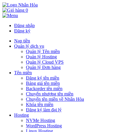
0
Đăng nhập
Đăng ký
Nạp tiền
Quản lý dịch vụ
Quản lý Tên miền
Quản lý Hosting
Quản lý Cloud VPS
Quản lý Đơn hàng
Tên miền
Đăng ký tên miền
Bảng giá tên miền
Backorder tên miền
Chuyển nhượng tên miền
Chuyển tên miền về Nhân Hòa
Khóa tên miền
Đăng ký làm đại lý
Hosting
NVMe Hosting
WordPress Hosting
Linux Hosting