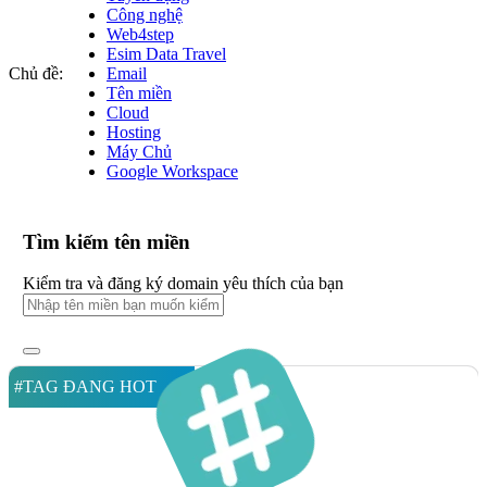
Công nghệ
Web4step
Esim Data Travel
Chủ đề:
Email
Tên miền
Cloud
Hosting
Máy Chủ
Google Workspace
Tìm kiếm tên miền
Kiểm tra và đăng ký domain yêu thích của bạn
#TAG ĐANG HOT