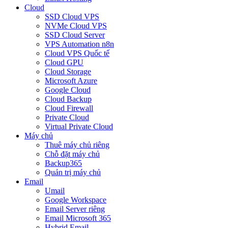
Cloud
SSD Cloud VPS
NVMe Cloud VPS
SSD Cloud Server
VPS Automation n8n
Cloud VPS Quốc tế
Cloud GPU
Cloud Storage
Microsoft Azure
Google Cloud
Cloud Backup
Cloud Firewall
Private Cloud
Virtual Private Cloud
Máy chủ
Thuê máy chủ riêng
Chỗ đặt máy chủ
Backup365
Quản trị máy chủ
Email
Umail
Google Workspace
Email Server riêng
Email Microsoft 365
Hybrid Email