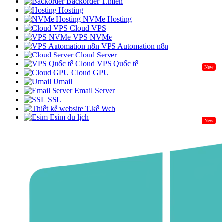
Backorder T.miền
Hosting
NVMe Hosting
Cloud VPS
VPS NVMe
VPS Automation n8n
Cloud Server
Cloud VPS Quốc tế
New
Cloud GPU
Umail
Email Server
SSL
T.kế Web
Esim du lịch
New