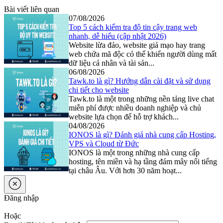
Bài viết liên quan
07/08/2026
Top 5 cách kiểm tra độ tin cậy trang web
nhanh, dễ hiểu (cập nhật 2026)
Website lừa đảo, website giả mạo hay trang
web chứa mã độc có thể khiến người dùng mất
dữ liệu cá nhân và tài sản...
06/08/2026
Tawk.to là gì? Hướng dẫn cài đặt và sử dụng
chi tiết cho website
Tawk.to là một trong những nền tảng live chat
miễn phí được nhiều doanh nghiệp và chủ
website lựa chọn để hỗ trợ khách...
04/08/2026
IONOS là gì? Đánh giá nhà cung cấp Hosting,
VPS và Cloud từ Đức
IONOS là một trong những nhà cung cấp
hosting, tên miền và hạ tầng đám mây nổi tiếng
tại châu Âu. Với hơn 30 năm hoạt...
Đăng nhập
Hoặc