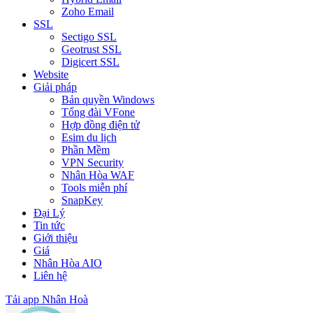
Zoho Email
SSL
Sectigo SSL
Geotrust SSL
Digicert SSL
Website
Giải pháp
Bản quyền Windows
Tổng đài VFone
Hợp đồng điện tử
Esim du lịch
Phần Mềm
VPN Security
Nhân Hòa WAF
Tools miễn phí
SnapKey
Đại Lý
Tin tức
Giới thiệu
Giá
Nhân Hòa AIO
Liên hệ
Tải app Nhân Hoà