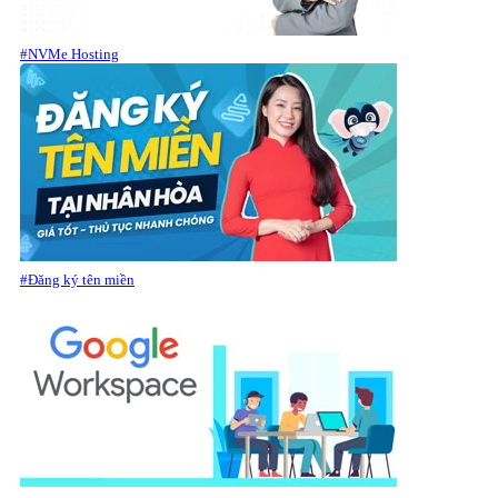
#NVMe Hosting
#Đăng ký tên miền