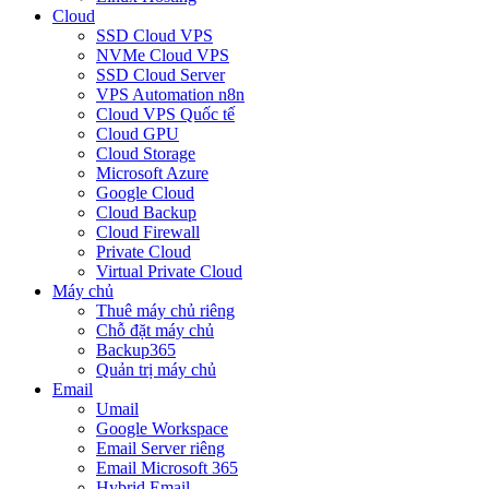
Cloud
SSD Cloud VPS
NVMe Cloud VPS
SSD Cloud Server
VPS Automation n8n
Cloud VPS Quốc tế
Cloud GPU
Cloud Storage
Microsoft Azure
Google Cloud
Cloud Backup
Cloud Firewall
Private Cloud
Virtual Private Cloud
Máy chủ
Thuê máy chủ riêng
Chỗ đặt máy chủ
Backup365
Quản trị máy chủ
Email
Umail
Google Workspace
Email Server riêng
Email Microsoft 365
Hybrid Email