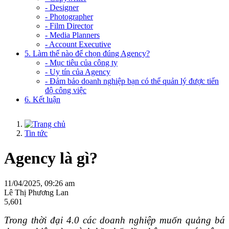
- Designer
- Photographer
- Film Director
- Media Planners
- Account Executive
5. Làm thế nào để chọn đúng Agency?
- Mục tiêu của công ty
- Uy tín của Agency
- Đảm bảo doanh nghiệp bạn có thể quản lý được tiến
độ công việc
6. Kết luận
Tin tức
Agency là gì?
11/04/2025, 09:26 am
Lê Thị Phương Lan
5,601
Trong thời đại 4.0 các doanh nghiệp muốn quảng bá