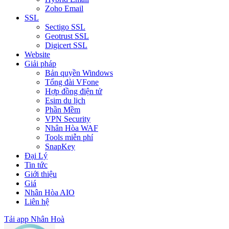
Zoho Email
SSL
Sectigo SSL
Geotrust SSL
Digicert SSL
Website
Giải pháp
Bản quyền Windows
Tổng đài VFone
Hợp đồng điện tử
Esim du lịch
Phần Mềm
VPN Security
Nhân Hòa WAF
Tools miễn phí
SnapKey
Đại Lý
Tin tức
Giới thiệu
Giá
Nhân Hòa AIO
Liên hệ
Tải app Nhân Hoà