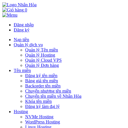
0
Đăng nhập
Đăng ký
Nạp tiền
Quản lý dịch vụ
Quản lý Tên miền
Quản lý Hosting
Quản lý Cloud VPS
Quản lý Đơn hàng
Tên miền
Đăng ký tên miền
Bảng giá tên miền
Backorder tên miền
Chuyển nhượng tên miền
Chuyển tên miền về Nhân Hòa
Khóa tên miền
Đăng ký làm đại lý
Hosting
NVMe Hosting
WordPress Hosting
Linux Hosting