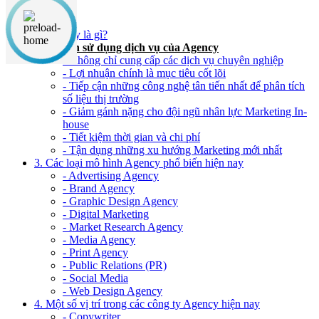
Nội dung chính
1. Agency là gì?
2. Lợi ích sử dụng dịch vụ của Agency
- Không chỉ cung cấp các dịch vụ chuyên nghiệp
- Lợi nhuận chính là mục tiêu cốt lõi
- Tiếp cận những công nghệ tân tiến nhất để phân tích
số liệu thị trường
- Giảm gánh nặng cho đội ngũ nhân lực Marketing In-
house
- Tiết kiệm thời gian và chi phí
- Tận dụng những xu hướng Marketing mới nhất
3. Các loại mô hình Agency phổ biến hiện nay
- Advertising Agency
- Brand Agency
- Graphic Design Agency
- Digital Marketing
- Market Research Agency
- Media Agency
- Print Agency
- Public Relations (PR)
- Social Media
- Web Design Agency
4. Một số vị trí trong các công ty Agency hiện nay
- Copywriter