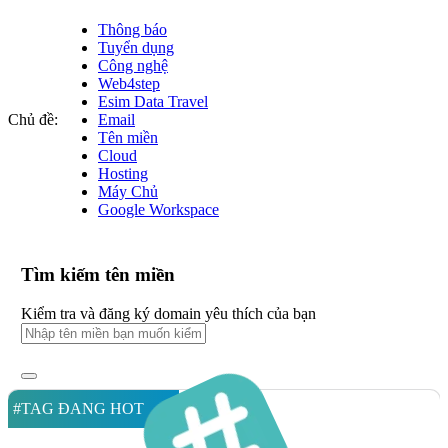
Thông báo
Tuyển dụng
Công nghệ
Web4step
Esim Data Travel
Chủ đề:
Email
Tên miền
Cloud
Hosting
Máy Chủ
Google Workspace
Tìm kiếm tên miền
Kiểm tra và đăng ký domain yêu thích của bạn
#TAG ĐANG HOT