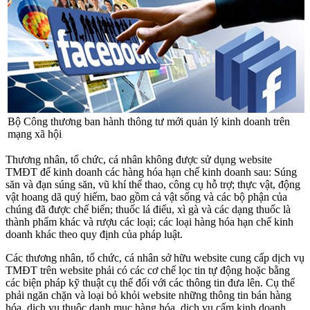
Bộ Công thương ban hành thông tư mới quản lý kinh doanh trên
mạng xã hội
Thương nhân, tổ chức, cá nhân không được sử dụng website
TMĐT để kinh doanh các hàng hóa hạn chế kinh doanh sau: Súng
săn và đạn súng săn, vũ khí thể thao, công cụ hỗ trợ; thực vật, động
vật hoang dã quý hiếm, bao gồm cả vật sống và các bộ phận của
chúng đã được chế biến; thuốc lá điếu, xì gà và các dạng thuốc là
thành phẩm khác và rượu các loại; các loại hàng hóa hạn chế kinh
doanh khác theo quy định của pháp luật.
Các thương nhân, tổ chức, cá nhân sở hữu website cung cấp dịch vụ
TMĐT trên website phải có các cơ chế lọc tin tự động hoặc bằng
các biện pháp kỹ thuật cụ thể đối với các thông tin đưa lên. Cụ thể
phải ngăn chặn và loại bỏ khỏi website những thông tin bán hàng
hóa, dịch vụ thuộc danh mục hàng hóa, dịch vụ cấm kinh doanh