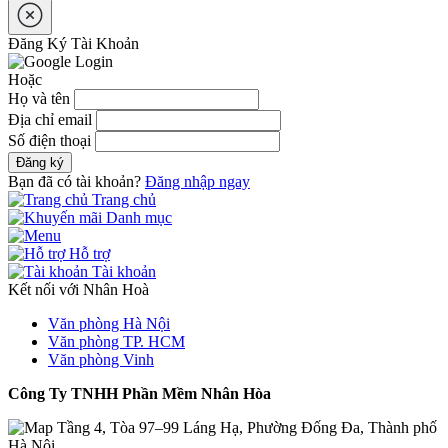
Đăng Ký Tài Khoản
Hoặc
Họ và tên
Địa chỉ email
Số điện thoại
Đăng ký
Bạn đã có tài khoản?
Đăng nhập ngay
Trang chủ
Danh mục
Hỗ trợ
Tài khoản
Kết nối với Nhân Hoà
Văn phòng Hà Nội
Văn phòng TP. HCM
Văn phòng Vinh
Công Ty TNHH Phần Mềm Nhân Hòa
Tầng 4, Tòa 97–99 Láng Hạ, Phường Đống Đa, Thành phố
Hà Nội