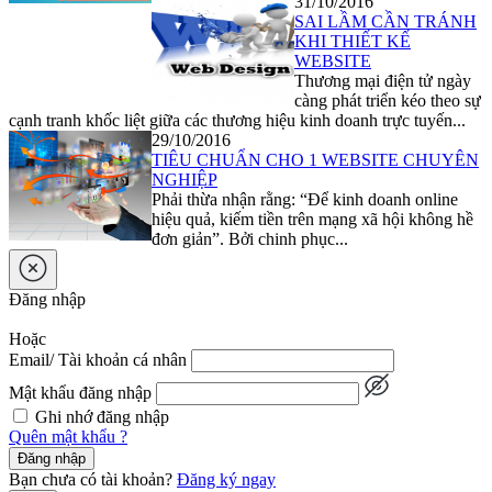
31/10/2016
SAI LẦM CẦN TRÁNH
KHI THIẾT KẾ
WEBSITE
Thương mại điện tử ngày
càng phát triển kéo theo sự
cạnh tranh khốc liệt giữa các thương hiệu kinh doanh trực tuyến...
29/10/2016
TIÊU CHUẨN CHO 1 WEBSITE CHUYÊN
NGHIỆP
Phải thừa nhận rằng: “Để kinh doanh online
hiệu quả, kiếm tiền trên mạng xã hội không hề
đơn giản”. Bởi chinh phục...
Đăng nhập
Hoặc
Email/ Tài khoản cá nhân
Mật khẩu đăng nhập
Ghi nhớ đăng nhập
Quên mật khẩu ?
Đăng nhập
Bạn chưa có tài khoản?
Đăng ký ngay