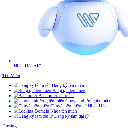
Nhân Hòa AIO
Tên Miền
Đăng ký tên miền
Bảng giá tên miền
Backorder tên miền
Chuyển nhượng tên miền
Chuyển tên miền về Nhân Hòa
Khóa tên miền
Đăng ký làm đại lý
Hosting