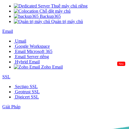
Thuê máy chủ riêng
Chỗ đặt máy chủ
Backup365
Quản trị máy chủ
Email
Umail
Google Workspace
Email Microsoft 365
Email Server riêng
Hybrid Email
New
Zoho Email
SSL
Sectigo SSL
Geotrust SSL
Digicert SSL
Giải Pháp