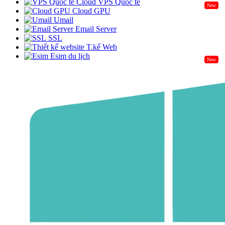
Cloud VPS Quốc tế
New
Cloud GPU
Umail
Email Server
SSL
T.kế Web
Esim du lịch
New