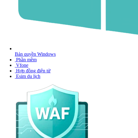
Bản quyền Windows
Phần mềm
Vfone
Hợp đồng điện tử
Esim du lịch