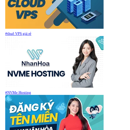
#thuê VPS giá rẻ
#NVMe Hosting