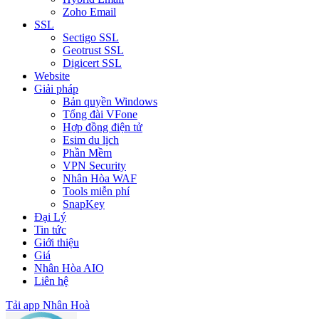
Zoho Email
SSL
Sectigo SSL
Geotrust SSL
Digicert SSL
Website
Giải pháp
Bản quyền Windows
Tổng đài VFone
Hợp đồng điện tử
Esim du lịch
Phần Mềm
VPN Security
Nhân Hòa WAF
Tools miễn phí
SnapKey
Đại Lý
Tin tức
Giới thiệu
Giá
Nhân Hòa AIO
Liên hệ
Tải app Nhân Hoà