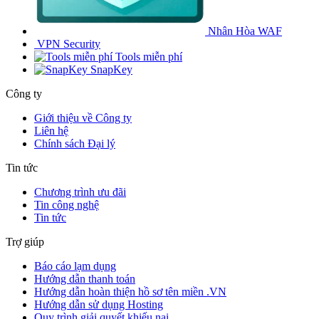
Nhân Hòa WAF
VPN Security
Tools miễn phí
SnapKey
Công ty
Giới thiệu về Công ty
Liên hệ
Chính sách Đại lý
Tin tức
Chương trình ưu đãi
Tin công nghệ
Tin tức
Trợ giúp
Báo cáo lạm dụng
Hướng dẫn thanh toán
Hướng dẫn hoàn thiện hồ sơ tên miền .VN
Hướng dẫn sử dụng Hosting
Quy trình giải quyết khiếu nại