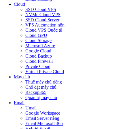
Cloud
SSD Cloud VPS
NVMe Cloud VPS
SSD Cloud Server
VPS Automation n8n
Cloud VPS Quốc tế
Cloud GPU
Cloud Storage
Microsoft Azure
Google Cloud
Cloud Backup
Cloud Firewall
Private Cloud
Virtual Private Cloud
Máy chủ
Thuê máy chủ riêng
Chỗ đặt máy chủ
Backup365
Quản trị máy chủ
Email
Umail
Google Workspace
Email Server riêng
Email Microsoft 365
Hybrid Email