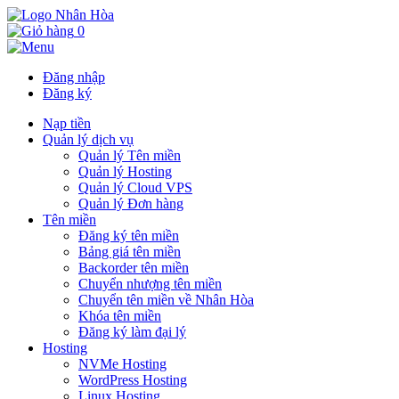
0
Đăng nhập
Đăng ký
Nạp tiền
Quản lý dịch vụ
Quản lý Tên miền
Quản lý Hosting
Quản lý Cloud VPS
Quản lý Đơn hàng
Tên miền
Đăng ký tên miền
Bảng giá tên miền
Backorder tên miền
Chuyển nhượng tên miền
Chuyển tên miền về Nhân Hòa
Khóa tên miền
Đăng ký làm đại lý
Hosting
NVMe Hosting
WordPress Hosting
Linux Hosting