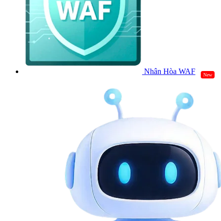
Nhân Hòa WAF
New