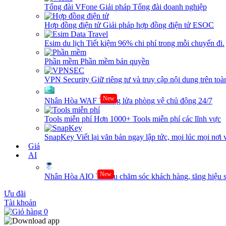
Tổng đài VFone
Giải pháp Tổng đài doanh nghiệp
Hợp đồng điện tử
Giải pháp hợp đồng điện tử ESOC
Esim du lịch
Tiết kiệm 96% chi phí trong mỗi chuyến đi.
Phần mềm
Phần mềm bản quyền
VPN Security
Giữ riêng tư và truy cập nội dung trên toàn
New
Nhân Hòa WAF
Tường lửa phòng vệ chủ động 24/7
Tools miễn phí
Hơn 1000+ Tools miễn phí các lĩnh vực
SnapKey
Viết lại văn bản ngay lập tức, mọi lúc mọi nơi 
Giá
AI
New
Nhân Hòa AIO
Tối ưu chăm sóc khách hàng, tăng hiệu s
Ưu đãi
Tài khoản
0