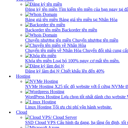
Đăng ký tên miền
Tìm kiếm tên miền của bạn ngay tại đâ
Bảng giá tên miền
Bảng giá tên miền tại Nhân Hòa
Backorder tên miền
Backorder tên miền
Chuyển nhượng tên miền
Chuyển nhượng tên miền
Chuyển tên miền về Nhân Hòa
Chuyển đổi nhà cung cấ
Khóa tên miền
Loại bỏ 100% nguy cơ mất tên miền.
Đăng ký làm đại lý
Chiết khấu lên đến 40%
Hosting
NVMe Hosting
X25 tốc độ website với ổ cứng NVMe th
WordPress Hosting
Lựa chọn tốt nhất dành cho website
Linux Hosting
Tối ưu chi phí vận hành website.
Cloud
SSD Cloud VPS
Cấu hình đa dạng, hạ tầng ổn định, tối