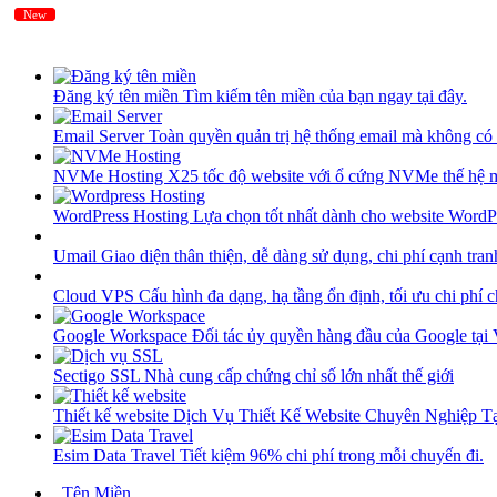
New
New
Đăng ký tên miền
Tìm kiếm tên miền của bạn ngay tại đây.
Email Server
Toàn quyền quản trị hệ thống email mà không có 
NVMe Hosting
X25 tốc độ website với ổ cứng NVMe thế hệ 
WordPress Hosting
Lựa chọn tốt nhất dành cho website WordP
Umail
Giao diện thân thiện, dễ dàng sử dụng, chi phí cạnh tran
Cloud VPS
Cấu hình đa dạng, hạ tầng ổn định, tối ưu chi phí 
Google Workspace
Đối tác ủy quyền hàng đầu của Google tại
Sectigo SSL
Nhà cung cấp chứng chỉ số lớn nhất thế giới
Thiết kế website
Dịch Vụ Thiết Kế Website Chuyên Nghiệp 
Esim Data Travel
Tiết kiệm 96% chi phí trong mỗi chuyến đi.
Tên Miền