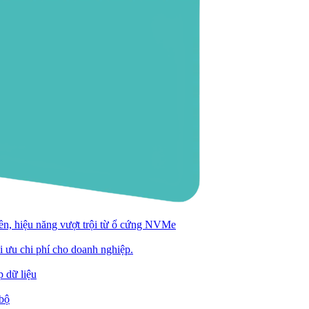
n, hiệu năng vượt trội từ ổ cứng NVMe
ối ưu chi phí cho doanh nghiệp.
 dữ liệu
 bộ