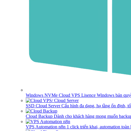
Windows NVMe Cloud VPS
Lisence Windows bản quyề
SSD Cloud Server
Cấu hình đa dạng, hạ tầng ổn định, t
Cloud Backup
Dành cho khách hàng mong muốn backup
VPS Automation n8n
1 click triển khai, automation toàn