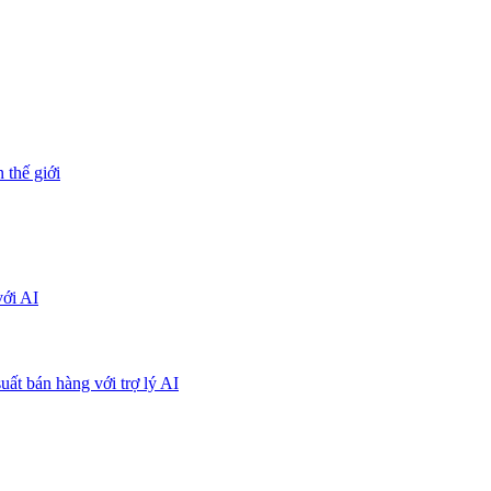
 thế giới
với AI
uất bán hàng với trợ lý AI