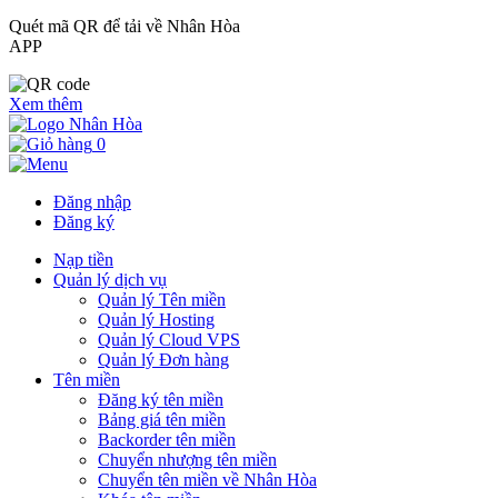
Quét mã QR để tải về Nhân Hòa
APP
Xem thêm
0
Đăng nhập
Đăng ký
Nạp tiền
Quản lý dịch vụ
Quản lý Tên miền
Quản lý Hosting
Quản lý Cloud VPS
Quản lý Đơn hàng
Tên miền
Đăng ký tên miền
Bảng giá tên miền
Backorder tên miền
Chuyển nhượng tên miền
Chuyển tên miền về Nhân Hòa