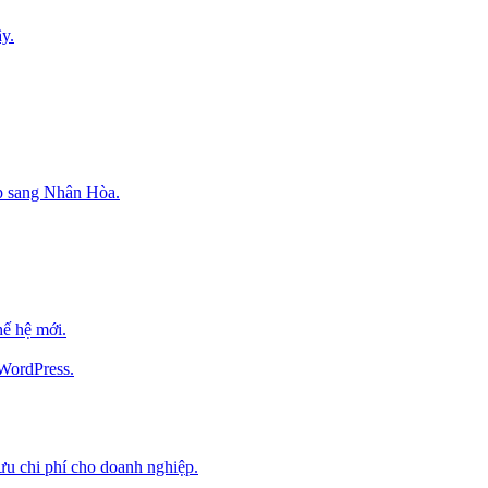
y.
p sang Nhân Hòa.
ế hệ mới.
 WordPress.
 ưu chi phí cho doanh nghiệp.