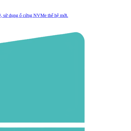
, sử dụng ổ cứng NVMe thế hệ mới.