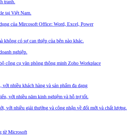
h tranh.
le tại Việt Nam.
dụng của Mircosoft Office: Word, Excel, Power
à không có sự can thiệp của bên nào khác.
 doanh nghiệp.
g bộ công cụ văn phòng thông minh Zoho Workplace
i, với nhiều khách hàng và sản phẩm đa dạng
iến, với nhiều năm kinh nghiệm và hỗ trợ tốt.
i, với nhiều giải thưởng và công nhận về đổi mới và chất lượng.
 từ Microsoft