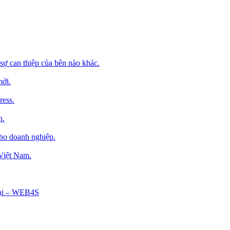
sự can thiệp của bên nào khác.
mới.
ress.
h.
cho doanh nghiệp.
 Việt Nam.
Tại – WEB4S