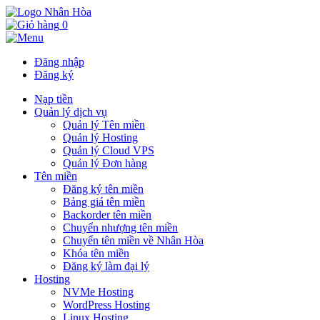
0
Đăng nhập
Đăng ký
Nạp tiền
Quản lý dịch vụ
Quản lý Tên miền
Quản lý Hosting
Quản lý Cloud VPS
Quản lý Đơn hàng
Tên miền
Đăng ký tên miền
Bảng giá tên miền
Backorder tên miền
Chuyển nhượng tên miền
Chuyển tên miền về Nhân Hòa
Khóa tên miền
Đăng ký làm đại lý
Hosting
NVMe Hosting
WordPress Hosting
Linux Hosting