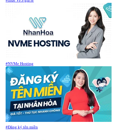
#thuê VPS giá rẻ
#NVMe Hosting
#Đăng ký tên miền