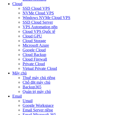
Cloud
SSD Cloud VPS
NVMe Cloud VPS
Windows NVMe Cloud VPS
SSD Cloud Server
VPS Automation n8n
Cloud VPS Quốc tế
Cloud GPU
Cloud Storage
Microsoft Azure
Google Cloud
Cloud Backup
Cloud Firewall
Private Cloud
Virtual Private Cloud
Máy chủ
Thuê máy chủ riêng
Chỗ đặt máy chủ
Backup365
Quản trị máy chủ
Email
Umail
Google Workspace
Email Server riêng
Email Microsoft 365