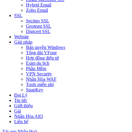
Hybrid Email
Zoho Email
SSL
Sectigo SSL
Geotrust SSL
Digicert SSL
Website
Giải pháp
Bản quyền Windows
Tổng đài VFone
Hợp đồng điện tử
Esim du lịch
Phần Mềm
VPN Security
Nhân Hòa WAF
Tools miễn phí
SnapKey
Đại Lý
Tin tức
Giới thiệu
Giá
Nhân Hòa AIO
Liên hệ
Tải app Nhân Hoà