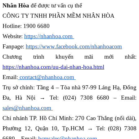
Nhân Hòa
 để được tư vấn cụ thể
CÔNG TY TNHH PHẦN MỀM NHÂN HÒA 
Hotline: 1900 6680 
Website: 
https://nhanhoa.com 
Fanpage: 
https://www.facebook.com/nhanhoacom
Chương trình khuyến mãi mới nhất: 
https://nhanhoa.com/uu-dai-nhan-hoa.html
Email:
 contact@nhanhoa.com 
Trụ sở chính: Tầng 4 – Tòa nhà 97-99 Láng Hạ, Đống 
Đa, Hà Nội → Tel: (024) 7308 6680 – Email: 
sales@nhanhoa.com 
Chi nhánh TP. Hồ Chí Minh: 270 Cao Thắng (nối dài), 
Phường 12, Quận 10, Tp.HCM → Tel: (028) 7308 
6680 – Email: 
hcmsales@nhanhoa.com 