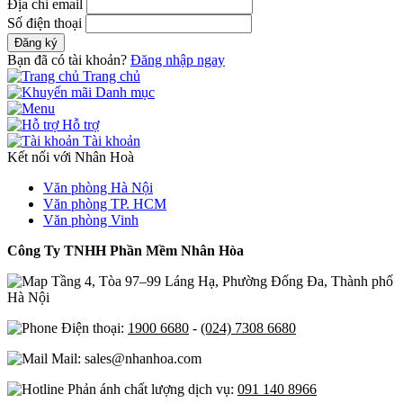
Địa chỉ email
Số điện thoại
Đăng ký
Bạn đã có tài khoản?
Đăng nhập ngay
Trang chủ
Danh mục
Hỗ trợ
Tài khoản
Kết nối với Nhân Hoà
Văn phòng Hà Nội
Văn phòng TP. HCM
Văn phòng Vinh
Công Ty TNHH Phần Mềm Nhân Hòa
Tầng 4, Tòa 97–99 Láng Hạ, Phường Đống Đa, Thành phố
Hà Nội
Điện thoại:
1900 6680
-
(024) 7308 6680
Mail: sales@nhanhoa.com
Phản ánh chất lượng dịch vụ:
091 140 8966