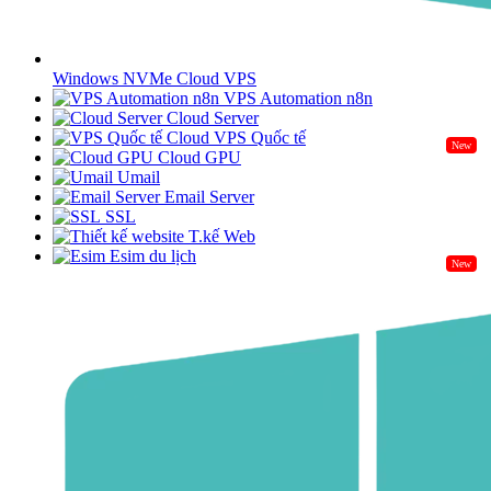
Windows NVMe Cloud VPS
VPS Automation n8n
Cloud Server
Cloud VPS Quốc tế
New
Cloud GPU
Umail
Email Server
SSL
T.kế Web
Esim du lịch
New