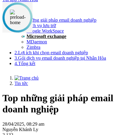
Nội dung chính
1.Top những giải pháp email doanh nghiệp
Dịch vụ lưu trữ
Google WorkSpace
Microsoft exchange
MDaemon
Zimbra
2.Lợi ích khi chọn email doanh nghiệp
3.Gói dịch vụ email doanh nghiệp tại Nhân Hòa
4.Tổng kết
Tin tức
Top những giải pháp email
doanh nghiệp
28/04/2025, 08:29 am
Nguyễn Khánh Ly
2,132