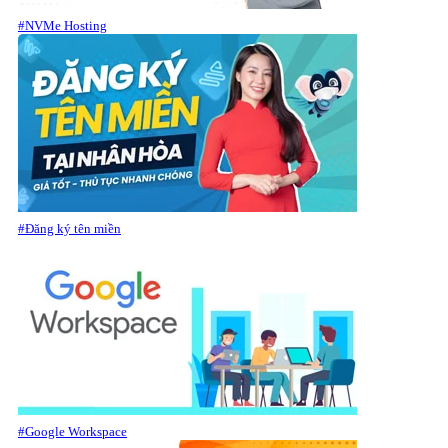
#NVMe Hosting
#Đăng ký tên miền
#Google Workspace