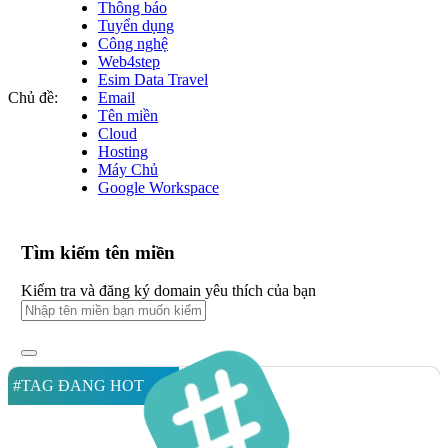
Thông báo
Tuyển dụng
Công nghệ
Web4step
Esim Data Travel
Chủ đề:
Email
Tên miền
Cloud
Hosting
Máy Chủ
Google Workspace
Tìm kiếm tên miền
Kiểm tra và đăng ký domain yêu thích của bạn
#TAG ĐANG HOT