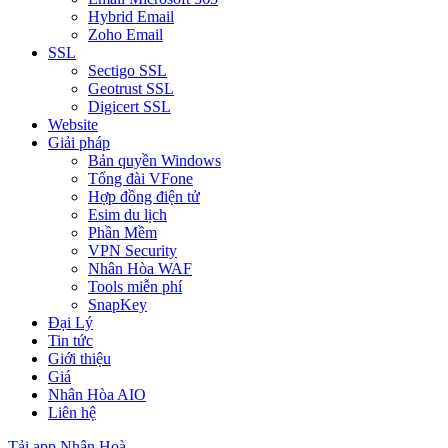
Hybrid Email
Zoho Email
SSL
Sectigo SSL
Geotrust SSL
Digicert SSL
Website
Giải pháp
Bản quyền Windows
Tổng đài VFone
Hợp đồng điện tử
Esim du lịch
Phần Mềm
VPN Security
Nhân Hòa WAF
Tools miễn phí
SnapKey
Đại Lý
Tin tức
Giới thiệu
Giá
Nhân Hòa AIO
Liên hệ
Tải app Nhân Hoà