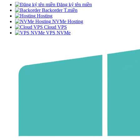
Đăng ký tên miền
Backorder T.miền
Hosting
NVMe Hosting
Cloud VPS
VPS NVMe