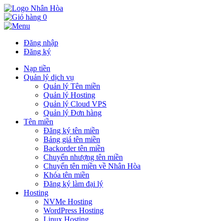
0
Đăng nhập
Đăng ký
Nạp tiền
Quản lý dịch vụ
Quản lý Tên miền
Quản lý Hosting
Quản lý Cloud VPS
Quản lý Đơn hàng
Tên miền
Đăng ký tên miền
Bảng giá tên miền
Backorder tên miền
Chuyển nhượng tên miền
Chuyển tên miền về Nhân Hòa
Khóa tên miền
Đăng ký làm đại lý
Hosting
NVMe Hosting
WordPress Hosting
Linux Hosting