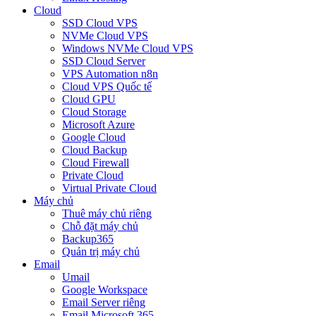
Cloud
SSD Cloud VPS
NVMe Cloud VPS
Windows NVMe Cloud VPS
SSD Cloud Server
VPS Automation n8n
Cloud VPS Quốc tế
Cloud GPU
Cloud Storage
Microsoft Azure
Google Cloud
Cloud Backup
Cloud Firewall
Private Cloud
Virtual Private Cloud
Máy chủ
Thuê máy chủ riêng
Chỗ đặt máy chủ
Backup365
Quản trị máy chủ
Email
Umail
Google Workspace
Email Server riêng
Email Microsoft 365