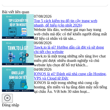
Bài viết liên quan
07/08/2026
Top 5 cách kiểm tra độ tin cậy trang web
nhanh, dễ hiểu (cập nhật 2026)
Website lừa đảo, website giả mạo hay trang
web chứa mã độc có thể khiến người dùng mất
dữ liệu cá nhân và tài sản...
06/08/2026
Tawk.to là gì? Hướng dẫn cài đặt và sử dụng
chi tiết cho website
Tawk.to là một trong những nền tảng live chat
miễn phí được nhiều doanh nghiệp và chủ
website lựa chọn để hỗ trợ khách...
04/08/2026
IONOS là gì? Đánh giá nhà cung cấp Hosting,
VPS và Cloud từ Đức
IONOS là một trong những nhà cung cấp
hosting, tên miền và hạ tầng đám mây nổi tiếng
tại châu Âu. Với hơn 30 năm hoạt...
Đăng nhập