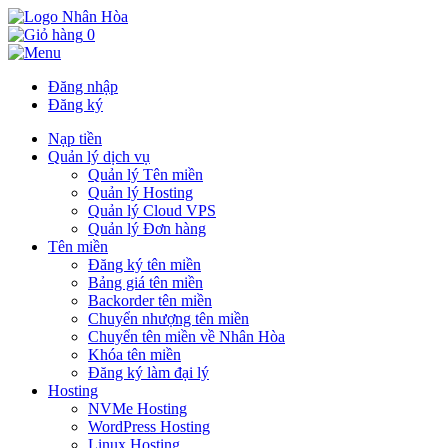
0
Đăng nhập
Đăng ký
Nạp tiền
Quản lý dịch vụ
Quản lý Tên miền
Quản lý Hosting
Quản lý Cloud VPS
Quản lý Đơn hàng
Tên miền
Đăng ký tên miền
Bảng giá tên miền
Backorder tên miền
Chuyển nhượng tên miền
Chuyển tên miền về Nhân Hòa
Khóa tên miền
Đăng ký làm đại lý
Hosting
NVMe Hosting
WordPress Hosting
Linux Hosting