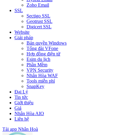
Zoho Email
SSL
Sectigo SSL
Geotrust SSL
Digicert SSL
Website
Giải pháp
Bản quyền Windows
Tổng đài VFone
Hợp đồng điện tử
Esim du lịch
Phần Mềm
VPN Security
Nhân Hòa WAF
Tools miễn phí
SnapKey
Đại Lý
Tin tức
Giới thiệu
Giá
Nhân Hòa AIO
Liên hệ
Tải app Nhân Hoà