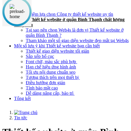
Nội dung chính
Kinh nghiệm lựa chọn Công ty thiết kế website uy tín
Địa chỉ Thiết kế website ở quận Bình Thạnh chất lượng
hàng đầu
Tại sao nên chọn Web4s là đơn vị Thiết kế website ở
quận Bình Thạnh ?
Tham khảo một số giao diện website đẹp mắt tại Web4s
Một số lưu ý khi Thiết kế website bạn cần biết
Thiết kế giao diện website tối giản
Sắp xếp bố cục
Font chữ, màu sắc phù hợp
Hạn chế hiệu ứng hình ảnh
Tối ưu nội dung chuẩn seo
Tương thích trên mọi thiết bị
Điều hướng đơn giản
Tính bảo mật cao
Dễ dàng nâng cấp, bảo trì
Tổng kết
Tin tức