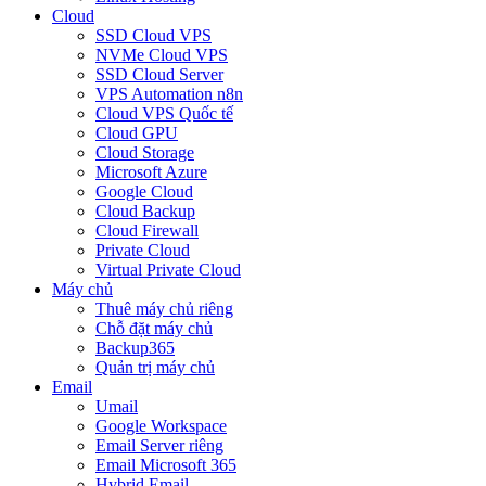
Cloud
SSD Cloud VPS
NVMe Cloud VPS
SSD Cloud Server
VPS Automation n8n
Cloud VPS Quốc tế
Cloud GPU
Cloud Storage
Microsoft Azure
Google Cloud
Cloud Backup
Cloud Firewall
Private Cloud
Virtual Private Cloud
Máy chủ
Thuê máy chủ riêng
Chỗ đặt máy chủ
Backup365
Quản trị máy chủ
Email
Umail
Google Workspace
Email Server riêng
Email Microsoft 365
Hybrid Email