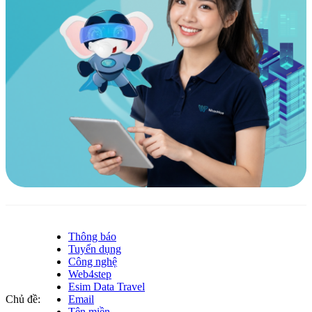
Thông báo
Tuyển dụng
Công nghệ
Web4step
Esim Data Travel
Chủ đề:
Email
Tên miền