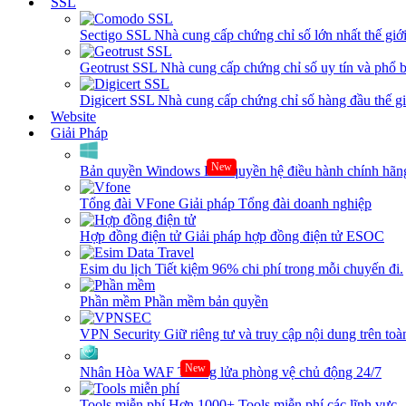
SSL
Sectigo SSL
Nhà cung cấp chứng chỉ số lớn nhất thế giớ
Geotrust SSL
Nhà cung cấp chứng chỉ số uy tín và phổ b
Digicert SSL
Nhà cung cấp chứng chỉ số hàng đầu thế giớ
Website
Giải Pháp
New
Bản quyền Windows
Bản quyền hệ điều hành chính hãng
Tổng đài VFone
Giải pháp Tổng đài doanh nghiệp
Hợp đồng điện tử
Giải pháp hợp đồng điện tử ESOC
Esim du lịch
Tiết kiệm 96% chi phí trong mỗi chuyến đi.
Phần mềm
Phần mềm bản quyền
VPN Security
Giữ riêng tư và truy cập nội dung trên toàn
New
Nhân Hòa WAF
Tường lửa phòng vệ chủ động 24/7
Tools miễn phí
Hơn 1000+ Tools miễn phí các lĩnh vực