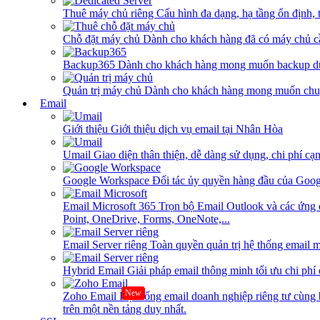
Thuê máy chủ riêng
Cấu hình đa dạng, hạ tầng ổn định, 
Chỗ đặt máy chủ
Dành cho khách hàng đã có máy chủ cần
Backup365
Dành cho khách hàng mong muốn backup dữ
Quản trị máy chủ
Dành cho khách hàng mong muốn chuy
Email
Giới thiệu
Giới thiệu dịch vụ email tại Nhân Hòa
Umail
Giao diện thân thiện, dễ dàng sử dụng, chi phí cạn
Google Workspace
Đối tác ủy quyền hàng đầu của Goog
Email Microsoft 365
Trọn bộ Email Outlook và các ứng 
Point, OneDrive, Forms, OneNote,...
Email Server riêng
Toàn quyền quản trị hệ thống email m
Hybrid Email
Giải pháp email thông minh tối ưu chi phí
New
Zoho Email
Hệ thống email doanh nghiệp riêng tư cùn
trên một nền tảng duy nhất.