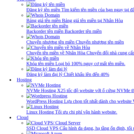
Đăng ký tên miền
Tìm kiếm tên miền của bạn ngay tại đâ
Bảng giá tên miền
Bảng giá tên miền tại Nhân Hòa
Backorder tên miền
Backorder tên miền
Chuyển nhượng tên miền
Chuyển nhượng tên miền
Chuyển tên miền về Nhân Hòa
Chuyển đổi nhà cung cấ
Khóa tên miền
Loại bỏ 100% nguy cơ mất tên miền.
Đăng ký làm đại lý
Chiết khấu lên đến 40%
Hosting
NVMe Hosting
X25 tốc độ website với ổ cứng NVMe th
WordPress Hosting
Lựa chọn tốt nhất dành cho website
Linux Hosting
Tối ưu chi phí vận hành website.
Cloud
SSD Cloud VPS
Cấu hình đa dạng, hạ tầng ổn định, tối