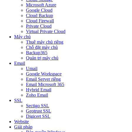
Microsoft Azure
Google Cloud
Cloud Backup
Cloud Firewall
Private Cloud
Virtual Private Cloud
Máy chủ
Thuê máy chủ riêng
Chỗ đặt máy chủ
Backup365
Quản trị máy chủ
Email
Umail
Google Workspace
Email Server riêng
Email Microsoft 365
Hybrid Email
Zoho Email
SSL
Sectigo SSL
Geotrust SSL
Digicert SSL
Website
Giải pháp