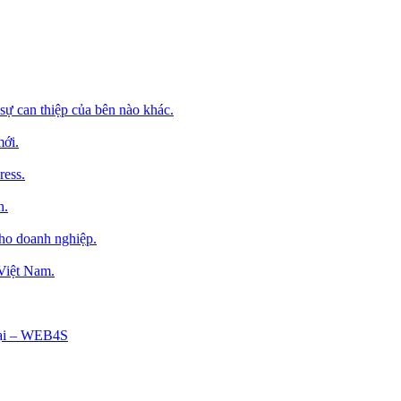
sự can thiệp của bên nào khác.
mới.
ress.
h.
cho doanh nghiệp.
 Việt Nam.
Tại – WEB4S