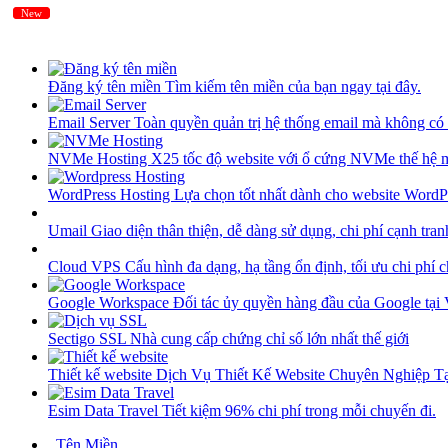
New
New
Đăng ký tên miền
Tìm kiếm tên miền của bạn ngay tại đây.
Email Server
Toàn quyền quản trị hệ thống email mà không có 
NVMe Hosting
X25 tốc độ website với ổ cứng NVMe thế hệ 
WordPress Hosting
Lựa chọn tốt nhất dành cho website WordP
Umail
Giao diện thân thiện, dễ dàng sử dụng, chi phí cạnh tran
Cloud VPS
Cấu hình đa dạng, hạ tầng ổn định, tối ưu chi phí 
Google Workspace
Đối tác ủy quyền hàng đầu của Google tại
Sectigo SSL
Nhà cung cấp chứng chỉ số lớn nhất thế giới
Thiết kế website
Dịch Vụ Thiết Kế Website Chuyên Nghiệp 
Esim Data Travel
Tiết kiệm 96% chi phí trong mỗi chuyến đi.
Tên Miền