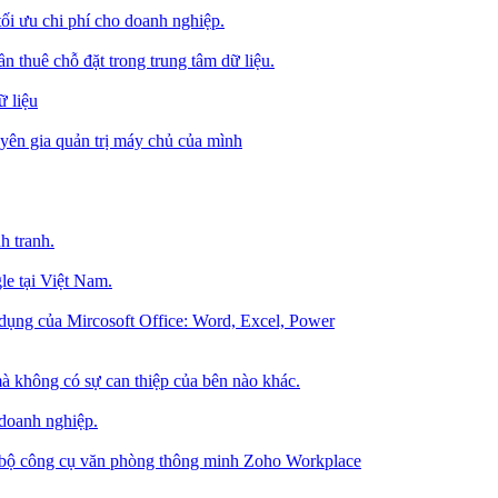
tối ưu chi phí cho doanh nghiệp.
 thuê chỗ đặt trong trung tâm dữ liệu.
 liệu
ên gia quản trị máy chủ của mình
h tranh.
le tại Việt Nam.
dụng của Mircosoft Office: Word, Excel, Power
à không có sự can thiệp của bên nào khác.
 doanh nghiệp.
g bộ công cụ văn phòng thông minh Zoho Workplace