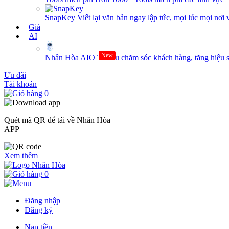
SnapKey
Viết lại văn bản ngay lập tức, mọi lúc mọi nơi 
Giá
AI
New
Nhân Hòa AIO
Tối ưu chăm sóc khách hàng, tăng hiệu s
Ưu đãi
Tài khoản
0
Quét mã QR để tải về Nhân Hòa
APP
Xem thêm
0
Đăng nhập
Đăng ký
Nạp tiền