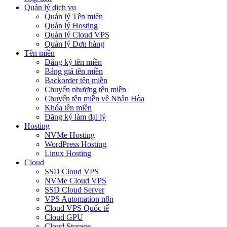
Quản lý dịch vụ
Quản lý Tên miền
Quản lý Hosting
Quản lý Cloud VPS
Quản lý Đơn hàng
Tên miền
Đăng ký tên miền
Bảng giá tên miền
Backorder tên miền
Chuyển nhượng tên miền
Chuyển tên miền về Nhân Hòa
Khóa tên miền
Đăng ký làm đại lý
Hosting
NVMe Hosting
WordPress Hosting
Linux Hosting
Cloud
SSD Cloud VPS
NVMe Cloud VPS
SSD Cloud Server
VPS Automation n8n
Cloud VPS Quốc tế
Cloud GPU
Cloud Storage