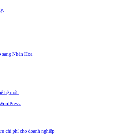
y.
p sang Nhân Hòa.
ế hệ mới.
 WordPress.
 ưu chi phí cho doanh nghiệp.