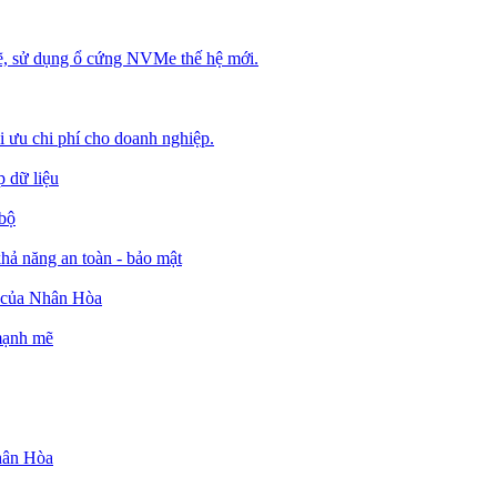
, sử dụng ổ cứng NVMe thế hệ mới.
ối ưu chi phí cho doanh nghiệp.
 dữ liệu
 bộ
ả năng an toàn - bảo mật
o của Nhân Hòa
 mạnh mẽ
Nhân Hòa