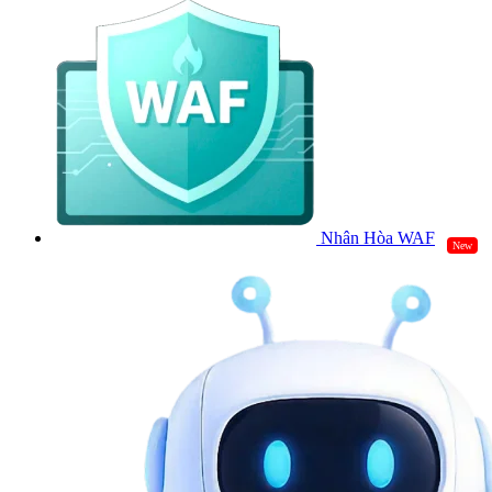
Nhân Hòa WAF
New