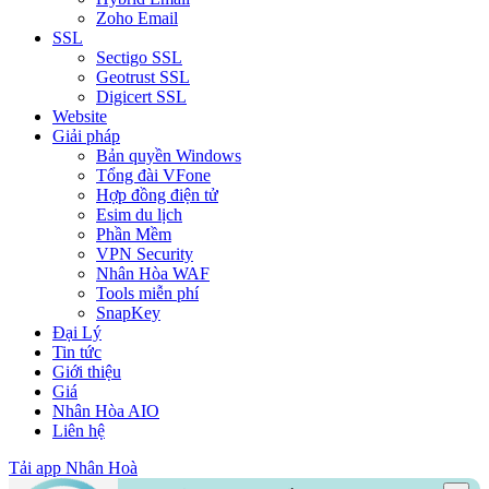
Zoho Email
SSL
Sectigo SSL
Geotrust SSL
Digicert SSL
Website
Giải pháp
Bản quyền Windows
Tổng đài VFone
Hợp đồng điện tử
Esim du lịch
Phần Mềm
VPN Security
Nhân Hòa WAF
Tools miễn phí
SnapKey
Đại Lý
Tin tức
Giới thiệu
Giá
Nhân Hòa AIO
Liên hệ
Tải app Nhân Hoà