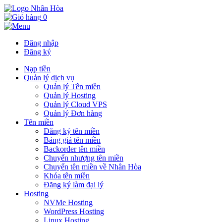
0
Đăng nhập
Đăng ký
Nạp tiền
Quản lý dịch vụ
Quản lý Tên miền
Quản lý Hosting
Quản lý Cloud VPS
Quản lý Đơn hàng
Tên miền
Đăng ký tên miền
Bảng giá tên miền
Backorder tên miền
Chuyển nhượng tên miền
Chuyển tên miền về Nhân Hòa
Khóa tên miền
Đăng ký làm đại lý
Hosting
NVMe Hosting
WordPress Hosting
Linux Hosting