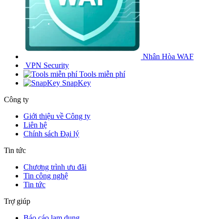
Nhân Hòa WAF
VPN Security
Tools miễn phí
SnapKey
Công ty
Giới thiệu về Công ty
Liên hệ
Chính sách Đại lý
Tin tức
Chương trình ưu đãi
Tin công nghệ
Tin tức
Trợ giúp
Báo cáo lạm dụng