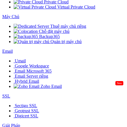
Private Cloud
Virtual Private Cloud
Máy Chủ
Thuê máy chủ riêng
Chỗ đặt máy chủ
Backup365
Quản trị máy chủ
Email
Umail
Google Workspace
Email Microsoft 365
Email Server riêng
Hybrid Email
New
Zoho Email
SSL
Sectigo SSL
Geotrust SSL
Digicert SSL
Giải Pháp