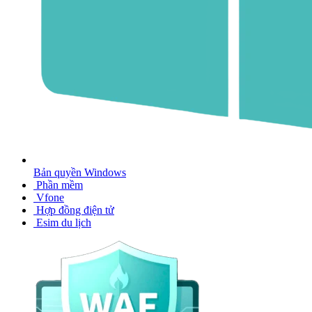
Bản quyền Windows
Phần mềm
Vfone
Hợp đồng điện tử
Esim du lịch