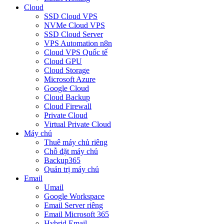
Cloud
SSD Cloud VPS
NVMe Cloud VPS
SSD Cloud Server
VPS Automation n8n
Cloud VPS Quốc tế
Cloud GPU
Cloud Storage
Microsoft Azure
Google Cloud
Cloud Backup
Cloud Firewall
Private Cloud
Virtual Private Cloud
Máy chủ
Thuê máy chủ riêng
Chỗ đặt máy chủ
Backup365
Quản trị máy chủ
Email
Umail
Google Workspace
Email Server riêng
Email Microsoft 365
Hybrid Email