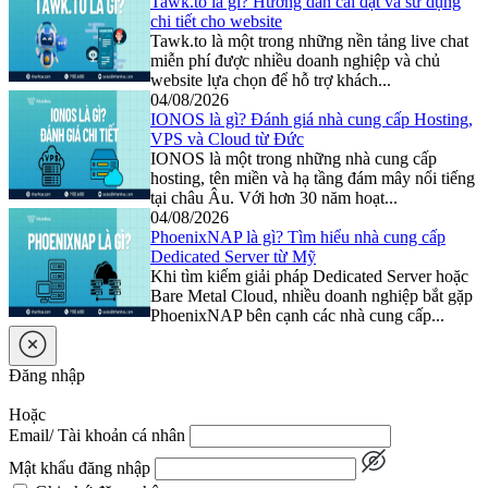
Tawk.to là gì? Hướng dẫn cài đặt và sử dụng
chi tiết cho website
Tawk.to là một trong những nền tảng live chat
miễn phí được nhiều doanh nghiệp và chủ
website lựa chọn để hỗ trợ khách...
04/08/2026
IONOS là gì? Đánh giá nhà cung cấp Hosting,
VPS và Cloud từ Đức
IONOS là một trong những nhà cung cấp
hosting, tên miền và hạ tầng đám mây nổi tiếng
tại châu Âu. Với hơn 30 năm hoạt...
04/08/2026
PhoenixNAP là gì? Tìm hiểu nhà cung cấp
Dedicated Server từ Mỹ
Khi tìm kiếm giải pháp Dedicated Server hoặc
Bare Metal Cloud, nhiều doanh nghiệp bắt gặp
PhoenixNAP bên cạnh các nhà cung cấp...
Đăng nhập
Hoặc
Email/ Tài khoản cá nhân
Mật khẩu đăng nhập