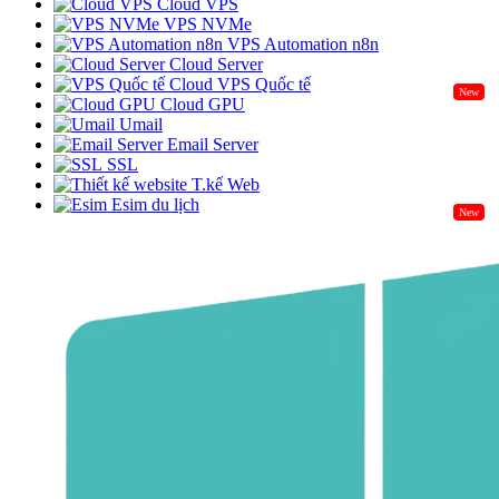
Cloud VPS
VPS NVMe
VPS Automation n8n
Cloud Server
Cloud VPS Quốc tế
New
Cloud GPU
Umail
Email Server
SSL
T.kế Web
Esim du lịch
New