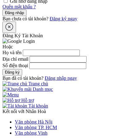
Ghi nhớ đăng nhập
Quên mật khẩu ?
Đăng nhập
Bạn chưa có tài khoản?
Đăng ký ngay
Đăng Ký Tài Khoản
Hoặc
Họ và tên
Địa chỉ email
Số điện thoại
Đăng ký
Bạn đã có tài khoản?
Đăng nhập ngay
Trang chủ
Danh mục
Hỗ trợ
Tài khoản
Kết nối với Nhân Hoà
Văn phòng Hà Nội
Văn phòng TP. HCM
Văn phòng Vinh