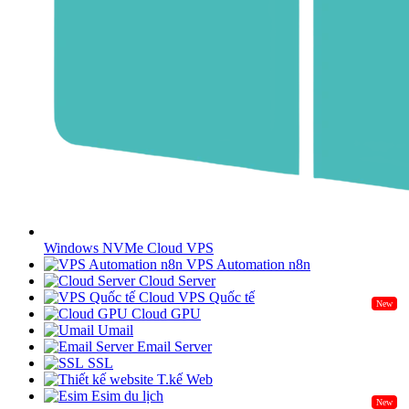
Windows NVMe Cloud VPS
VPS Automation n8n
Cloud Server
Cloud VPS Quốc tế
New
Cloud GPU
Umail
Email Server
SSL
T.kế Web
Esim du lịch
New