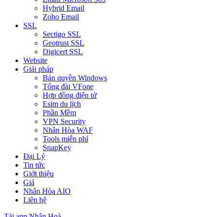
Hybrid Email
Zoho Email
SSL
Sectigo SSL
Geotrust SSL
Digicert SSL
Website
Giải pháp
Bản quyền Windows
Tổng đài VFone
Hợp đồng điện tử
Esim du lịch
Phần Mềm
VPN Security
Nhân Hòa WAF
Tools miễn phí
SnapKey
Đại Lý
Tin tức
Giới thiệu
Giá
Nhân Hòa AIO
Liên hệ
Tải app Nhân Hoà