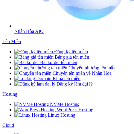
Nhân Hòa AIO
Tên Miền
Đăng ký tên miền
Bảng giá tên miền
Backorder tên miền
Chuyển nhượng tên miền
Chuyển tên miền về Nhân Hòa
Khóa tên miền
Đăng ký làm đại lý
Hosting
NVMe Hosting
WordPress Hosting
Linux Hosting
Cloud