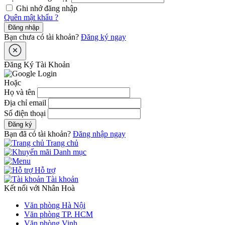
Ghi nhớ đăng nhập
Quên mật khẩu ?
Đăng nhập
Bạn chưa có tài khoản?
Đăng ký ngay
Đăng Ký Tài Khoản
Hoặc
Họ và tên
Địa chỉ email
Số điện thoại
Đăng ký
Bạn đã có tài khoản?
Đăng nhập ngay
Trang chủ
Danh mục
Hỗ trợ
Tài khoản
Kết nối với Nhân Hoà
Văn phòng Hà Nội
Văn phòng TP. HCM
Văn phòng Vinh