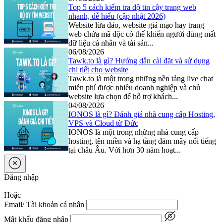
Top 5 cách kiểm tra độ tin cậy trang web
nhanh, dễ hiểu (cập nhật 2026)
Website lừa đảo, website giả mạo hay trang
web chứa mã độc có thể khiến người dùng mất
dữ liệu cá nhân và tài sản...
06/08/2026
Tawk.to là gì? Hướng dẫn cài đặt và sử dụng
chi tiết cho website
Tawk.to là một trong những nền tảng live chat
miễn phí được nhiều doanh nghiệp và chủ
website lựa chọn để hỗ trợ khách...
04/08/2026
IONOS là gì? Đánh giá nhà cung cấp Hosting,
VPS và Cloud từ Đức
IONOS là một trong những nhà cung cấp
hosting, tên miền và hạ tầng đám mây nổi tiếng
tại châu Âu. Với hơn 30 năm hoạt...
Đăng nhập
Hoặc
Email/ Tài khoản cá nhân
Mật khẩu đăng nhập