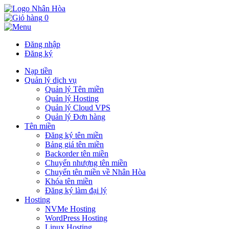
0
Đăng nhập
Đăng ký
Nạp tiền
Quản lý dịch vụ
Quản lý Tên miền
Quản lý Hosting
Quản lý Cloud VPS
Quản lý Đơn hàng
Tên miền
Đăng ký tên miền
Bảng giá tên miền
Backorder tên miền
Chuyển nhượng tên miền
Chuyển tên miền về Nhân Hòa
Khóa tên miền
Đăng ký làm đại lý
Hosting
NVMe Hosting
WordPress Hosting
Linux Hosting