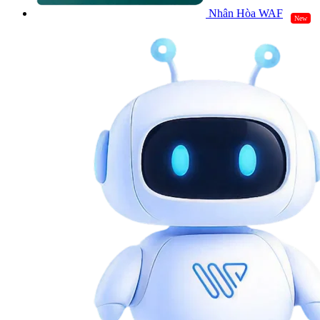
Nhân Hòa WAF
New