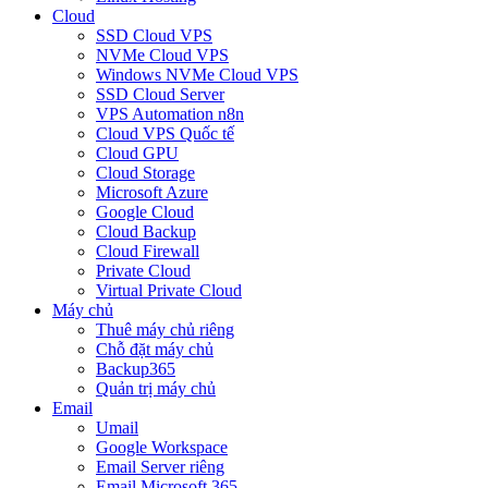
Cloud
SSD Cloud VPS
NVMe Cloud VPS
Windows NVMe Cloud VPS
SSD Cloud Server
VPS Automation n8n
Cloud VPS Quốc tế
Cloud GPU
Cloud Storage
Microsoft Azure
Google Cloud
Cloud Backup
Cloud Firewall
Private Cloud
Virtual Private Cloud
Máy chủ
Thuê máy chủ riêng
Chỗ đặt máy chủ
Backup365
Quản trị máy chủ
Email
Umail
Google Workspace
Email Server riêng
Email Microsoft 365