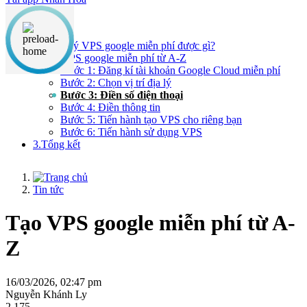
Nội dung chính
1.Đăng ký VPS google miễn phí được gì?
2.Tạo VPS google miễn phí từ A-Z
Bước 1: Đăng kí tài khoản Google Cloud miễn phí
Bước 2: Chọn vị trí địa lý
Bước 3: Điền số điện thoại
Bước 4: Điền thông tin
Bước 5: Tiến hành tạo VPS cho riêng bạn
Bước 6: Tiến hành sử dụng VPS
3.Tổng kết
Tin tức
Tạo VPS google miễn phí từ A-
Z
16/03/2026, 02:47 pm
Nguyễn Khánh Ly
2,175