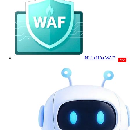
Nhân Hòa WAF
New