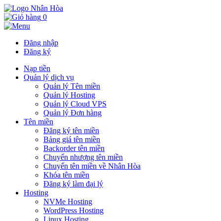
0
Đăng nhập
Đăng ký
Nạp tiền
Quản lý dịch vụ
Quản lý Tên miền
Quản lý Hosting
Quản lý Cloud VPS
Quản lý Đơn hàng
Tên miền
Đăng ký tên miền
Bảng giá tên miền
Backorder tên miền
Chuyển nhượng tên miền
Chuyển tên miền về Nhân Hòa
Khóa tên miền
Đăng ký làm đại lý
Hosting
NVMe Hosting
WordPress Hosting
Linux Hosting