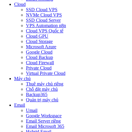
Cloud
SSD Cloud VPS
NVMe Cloud VPS
SSD Cloud Server
VPS Automation n8n
Cloud VPS Quốc tế
Cloud GPU
Cloud Storage
Microsoft Azure
Google Cloud
Cloud Backup
Cloud Firewall
Private Cloud
Virtual Private Cloud
Máy chủ
Thuê máy chủ riêng
Chỗ đặt máy chủ
Backup365
Quản trị máy chủ
Email
Umail
Google Workspace
Email Server riêng
Email Microsoft 365
Hybrid Email