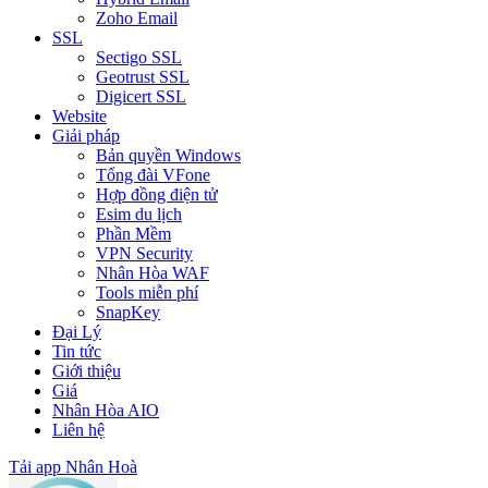
Zoho Email
SSL
Sectigo SSL
Geotrust SSL
Digicert SSL
Website
Giải pháp
Bản quyền Windows
Tổng đài VFone
Hợp đồng điện tử
Esim du lịch
Phần Mềm
VPN Security
Nhân Hòa WAF
Tools miễn phí
SnapKey
Đại Lý
Tin tức
Giới thiệu
Giá
Nhân Hòa AIO
Liên hệ
Tải app Nhân Hoà