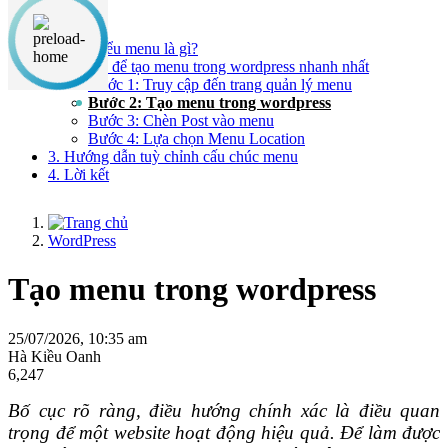
Nội dung chính
1. Tìm hiểu menu là gì?
2. 4 bước để tạo menu trong wordpress nhanh nhất
Bước 1: Truy cập đến trang quản lý menu
Bước 2: Tạo menu trong wordpress
Bước 3: Chèn Post vào menu
Bước 4: Lựa chọn Menu Location
3. Hướng dẫn tuỳ chỉnh cấu chúc menu
4. Lời kết
WordPress
Tạo menu trong wordpress
25/07/2026, 10:35 am
Hà Kiều Oanh
6,247
Bố cục rõ ràng, điều hướng chính xác là điều quan
trọng để một website hoạt động hiệu quả. Để làm được