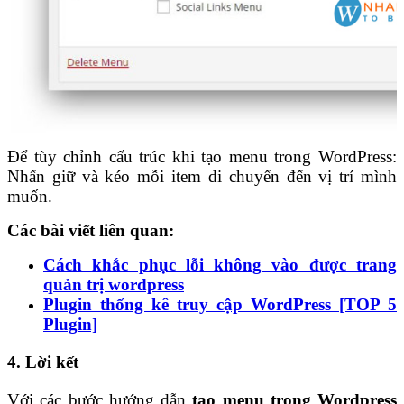
Để tùy chỉnh cấu trúc khi tạo menu trong WordPress:
Nhấn giữ và kéo mỗi item di chuyển đến vị trí mình
muốn.
Các bài viết liên quan:
Cách khắc phục lỗi không vào được trang
quản trị wordpress
Plugin thống kê truy cập WordPress [TOP 5
Plugin]
4. Lời kết
Với các bước hướng dẫn
tạo menu trong Wordpress