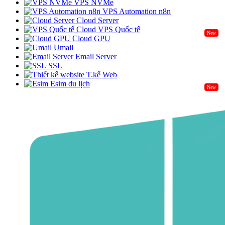
VPS NVMe
VPS Automation n8n
Cloud Server
Cloud VPS Quốc tế
New
Cloud GPU
Umail
Email Server
SSL
T.kế Web
Esim du lịch
New