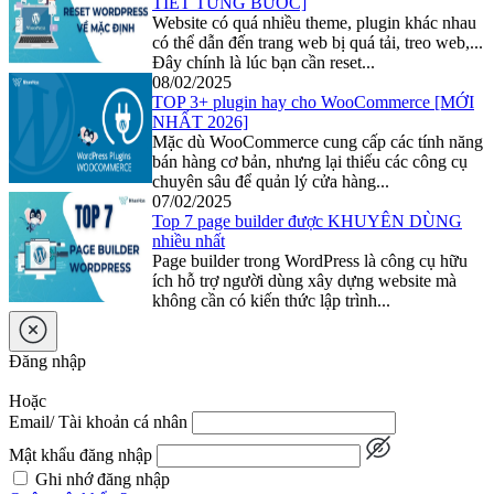
TIẾT TỪNG BƯỚC]
Website có quá nhiều theme, plugin khác nhau
có thể dẫn đến trang web bị quá tải, treo web,...
Đây chính là lúc bạn cần reset...
08/02/2025
TOP 3+ plugin hay cho WooCommerce [MỚI
NHẤT 2026]
Mặc dù WooCommerce cung cấp các tính năng
bán hàng cơ bản, nhưng lại thiếu các công cụ
chuyên sâu để quản lý cửa hàng...
07/02/2025
Top 7 page builder được KHUYÊN DÙNG
nhiều nhất
Page builder trong WordPress là công cụ hữu
ích hỗ trợ người dùng xây dựng website mà
không cần có kiến thức lập trình...
Đăng nhập
Hoặc
Email/ Tài khoản cá nhân
Mật khẩu đăng nhập
Ghi nhớ đăng nhập