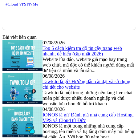
#Cloud VPS NVMe
Bài viết liên quan
07/08/2026
Top 5 cách kiểm tra độ tin cậy trang web
nhanh, dễ hiểu (cập nhật 2026)
Website lừa đảo, website giả mạo hay trang
web chứa mã độc có thể khiến người dùng mất
dữ liệu cá nhân và tài sản...
06/08/2026
Tawk.to là gì? Hướng dẫn cài đặt và sử dụng
chi tiết cho website
Tawk.to là một trong những nền tảng live chat
miễn phí được nhiều doanh nghiệp và chủ
website lựa chọn để hỗ trợ khách...
04/08/2026
IONOS là gì? Đánh giá nhà cung cấp Hosting,
VPS và Cloud từ Đức
IONOS là một trong những nhà cung cấp
hosting, tên miền và hạ tầng đám mây nổi tiếng
tại châu Âu. Với hơn 30 năm hoạt...