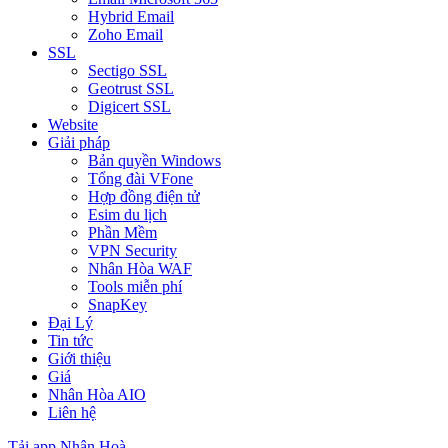
Hybrid Email
Zoho Email
SSL
Sectigo SSL
Geotrust SSL
Digicert SSL
Website
Giải pháp
Bản quyền Windows
Tổng đài VFone
Hợp đồng điện tử
Esim du lịch
Phần Mềm
VPN Security
Nhân Hòa WAF
Tools miễn phí
SnapKey
Đại Lý
Tin tức
Giới thiệu
Giá
Nhân Hòa AIO
Liên hệ
Tải app Nhân Hoà