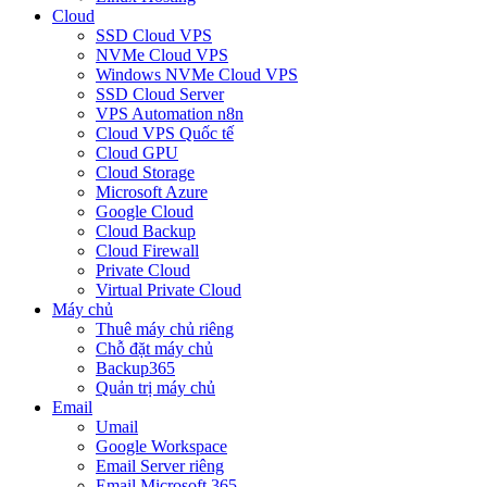
Cloud
SSD Cloud VPS
NVMe Cloud VPS
Windows NVMe Cloud VPS
SSD Cloud Server
VPS Automation n8n
Cloud VPS Quốc tế
Cloud GPU
Cloud Storage
Microsoft Azure
Google Cloud
Cloud Backup
Cloud Firewall
Private Cloud
Virtual Private Cloud
Máy chủ
Thuê máy chủ riêng
Chỗ đặt máy chủ
Backup365
Quản trị máy chủ
Email
Umail
Google Workspace
Email Server riêng
Email Microsoft 365