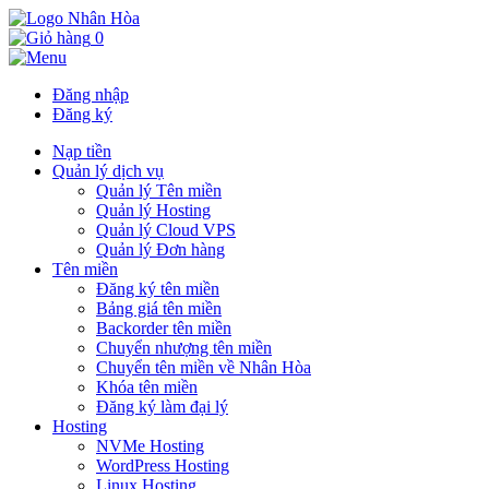
0
Đăng nhập
Đăng ký
Nạp tiền
Quản lý dịch vụ
Quản lý Tên miền
Quản lý Hosting
Quản lý Cloud VPS
Quản lý Đơn hàng
Tên miền
Đăng ký tên miền
Bảng giá tên miền
Backorder tên miền
Chuyển nhượng tên miền
Chuyển tên miền về Nhân Hòa
Khóa tên miền
Đăng ký làm đại lý
Hosting
NVMe Hosting
WordPress Hosting
Linux Hosting