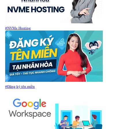
#NVMe Hosting
#Đăng ký tên miền