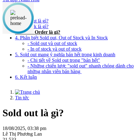
Nội dung chính
1. Sold out là gì?
2. In Stock là gì?
3. Out of Order là gì?
4. Phân biệt Sold out, Out of Stock và In Stock
- Sold out và out of stock
- In of stock và out of stock
5. Sold out mang ý nghĩa bán hết trong kinh doanh
- Chi tiết về Sold out trong "bán hết"
- Những chiến lược "sold out" nhanh chóng dành cho
những nhân viên bán hàng
6. Kết luận
Tin tức
Sold out là gì?
18/08/2025, 03:38 pm
Lê Thị Phương Lan
21,533