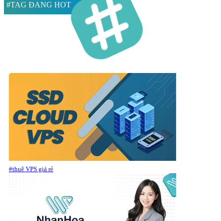
#TAG ĐANG HOT
#thuê VPS giá rẻ