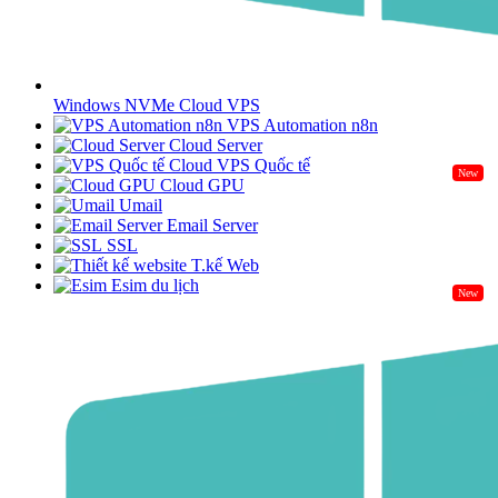
Windows NVMe Cloud VPS
VPS Automation n8n
Cloud Server
Cloud VPS Quốc tế
New
Cloud GPU
Umail
Email Server
SSL
T.kế Web
Esim du lịch
New