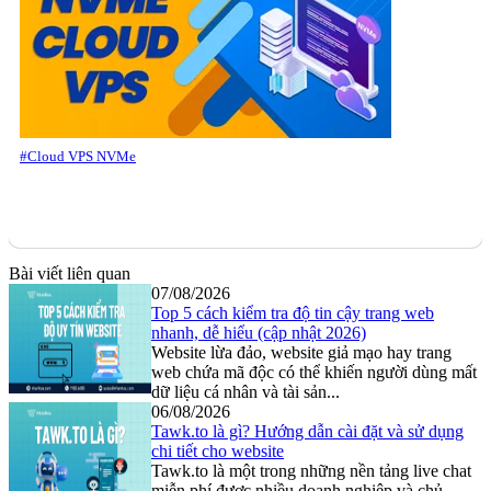
#Cloud VPS NVMe
Bài viết liên quan
07/08/2026
Top 5 cách kiểm tra độ tin cậy trang web
nhanh, dễ hiểu (cập nhật 2026)
Website lừa đảo, website giả mạo hay trang
web chứa mã độc có thể khiến người dùng mất
dữ liệu cá nhân và tài sản...
06/08/2026
Tawk.to là gì? Hướng dẫn cài đặt và sử dụng
chi tiết cho website
Tawk.to là một trong những nền tảng live chat
miễn phí được nhiều doanh nghiệp và chủ