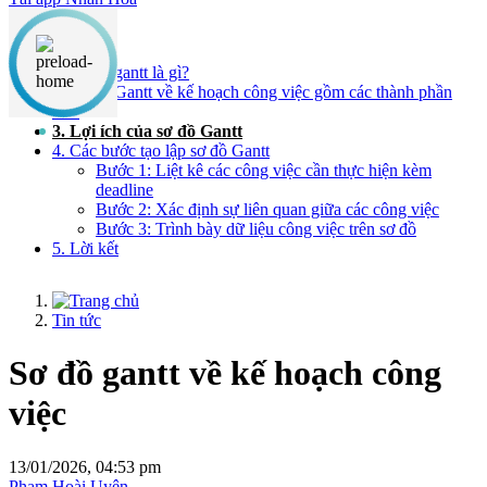
Nội dung chính
1. Sơ đồ gantt là gì?
2. Sơ đồ Gantt về kế hoạch công việc gồm các thành phần
như
3. Lợi ích của sơ đồ Gantt
4. Các bước tạo lập sơ đồ Gantt
Bước 1: Liệt kê các công việc cần thực hiện kèm
deadline
Bước 2: Xác định sự liên quan giữa các công việc
Bước 3: Trình bày dữ liệu công việc trên sơ đồ
5. Lời kết
Tin tức
Sơ đồ gantt về kế hoạch công
việc
13/01/2026, 04:53 pm
Phạm Hoài Uyên