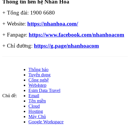
Thông tin liên hệ Nhân Hòa
+ Tổng đài: 1900 6680
+ Website:
https://nhanhoa.com/
+ Fanpage:
https://www.facebook.com/nhanhoacom
+ Chỉ đường:
https://g.page/nhanhoacom
Thông báo
Tuyển dụng
Công nghệ
Web4step
Esim Data Travel
Chủ đề:
Email
Tên miền
Cloud
Hosting
Máy Chủ
Google Workspace