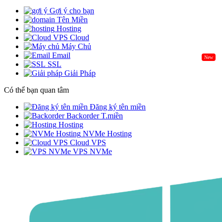
Gợi ý cho bạn
Tên Miền
Hosting
Cloud
Máy Chủ
Email
New
SSL
Giải Pháp
Có thể bạn quan tâm
Đăng ký tên miền
Backorder T.miền
Hosting
NVMe Hosting
Cloud VPS
VPS NVMe