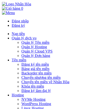
0
Đăng nhập
Đăng ký
Nạp tiền
Quản lý dịch vụ
Quản lý Tên miền
Quản lý Hosting
Quản lý Cloud VPS
Quản lý Đơn hàng
Tên miền
Đăng ký tên miền
Bảng giá tên miền
Backorder tên miền
Chuyển nhượng tên miền
Chuyển tên miền về Nhân Hòa
Khóa tên miền
Đăng ký làm đại lý
Hosting
NVMe Hosting
WordPress Hosting
Linux Hosting