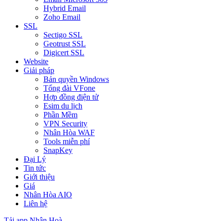
Hybrid Email
Zoho Email
SSL
Sectigo SSL
Geotrust SSL
Digicert SSL
Website
Giải pháp
Bản quyền Windows
Tổng đài VFone
Hợp đồng điện tử
Esim du lịch
Phần Mềm
VPN Security
Nhân Hòa WAF
Tools miễn phí
SnapKey
Đại Lý
Tin tức
Giới thiệu
Giá
Nhân Hòa AIO
Liên hệ
Tải app Nhân Hoà