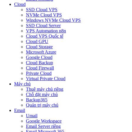
Cloud
SSD Cloud VPS
NVMe Cloud VPS
Windows NVMe Cloud VPS
SSD Cloud Server
VPS Automation n8n
Cloud VPS Quốc tế
Cloud GPU
Cloud Storage
Microsoft Azure
Google Cloud
Cloud Backup
Cloud Firewall
Private Cloud
Virtual Private Cloud
Máy chủ
Thuê máy chủ riêng
Chỗ đặt máy chủ
Backup365
Quản trị máy chủ
Email
Umail
Google Workspace
Email Server riêng
Email Microsoft 365