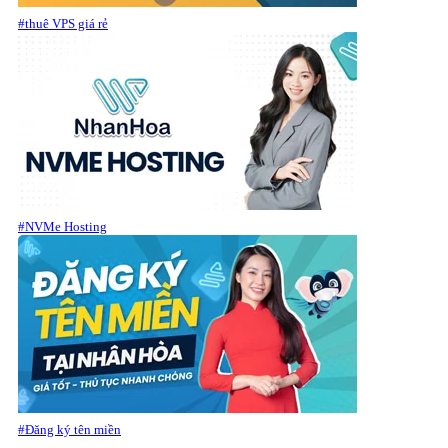
#thuê VPS giá rẻ
#NVMe Hosting
#Đăng ký tên miền