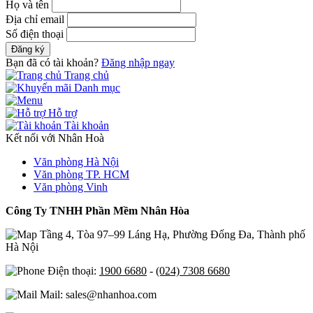
Họ và tên
Địa chỉ email
Số điện thoại
Đăng ký
Bạn đã có tài khoản?
Đăng nhập ngay
Trang chủ
Danh mục
Hỗ trợ
Tài khoản
Kết nối với Nhân Hoà
Văn phòng Hà Nội
Văn phòng TP. HCM
Văn phòng Vinh
Công Ty TNHH Phần Mềm Nhân Hòa
Tầng 4, Tòa 97–99 Láng Hạ, Phường Đống Đa, Thành phố
Hà Nội
Điện thoại:
1900 6680
-
(024) 7308 6680
Mail: sales@nhanhoa.com