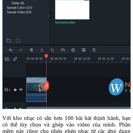
Với kho nhạc có sẵn hơn 100 bài hát thịnh hành, bạn
có thể tùy chọn và ghép vào video của mình. Phần
mềm này cũng cho phép ghép nhạc từ các ứng dụng