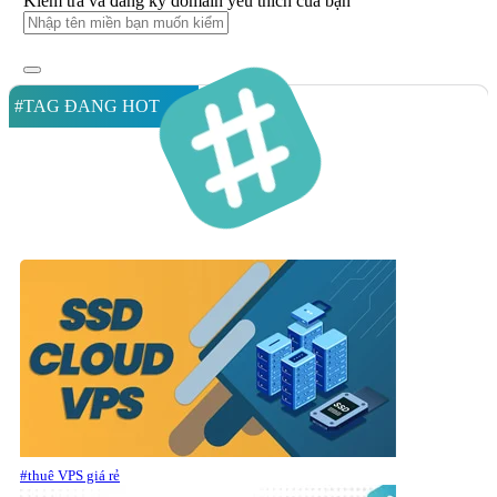
Kiểm tra và đăng ký domain yêu thích của bạn
#TAG ĐANG HOT
#thuê VPS giá rẻ