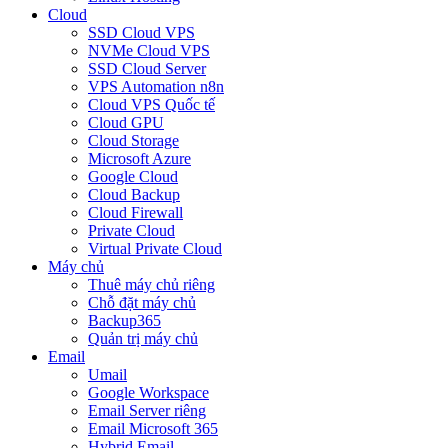
Cloud
SSD Cloud VPS
NVMe Cloud VPS
SSD Cloud Server
VPS Automation n8n
Cloud VPS Quốc tế
Cloud GPU
Cloud Storage
Microsoft Azure
Google Cloud
Cloud Backup
Cloud Firewall
Private Cloud
Virtual Private Cloud
Máy chủ
Thuê máy chủ riêng
Chỗ đặt máy chủ
Backup365
Quản trị máy chủ
Email
Umail
Google Workspace
Email Server riêng
Email Microsoft 365
Hybrid Email