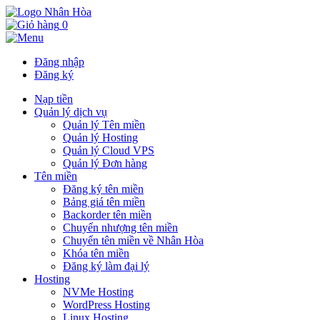
0
Đăng nhập
Đăng ký
Nạp tiền
Quản lý dịch vụ
Quản lý Tên miền
Quản lý Hosting
Quản lý Cloud VPS
Quản lý Đơn hàng
Tên miền
Đăng ký tên miền
Bảng giá tên miền
Backorder tên miền
Chuyển nhượng tên miền
Chuyển tên miền về Nhân Hòa
Khóa tên miền
Đăng ký làm đại lý
Hosting
NVMe Hosting
WordPress Hosting
Linux Hosting