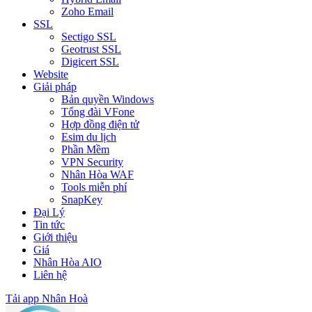
Zoho Email
SSL
Sectigo SSL
Geotrust SSL
Digicert SSL
Website
Giải pháp
Bản quyền Windows
Tổng đài VFone
Hợp đồng điện tử
Esim du lịch
Phần Mềm
VPN Security
Nhân Hòa WAF
Tools miễn phí
SnapKey
Đại Lý
Tin tức
Giới thiệu
Giá
Nhân Hòa AIO
Liên hệ
Tải app Nhân Hoà