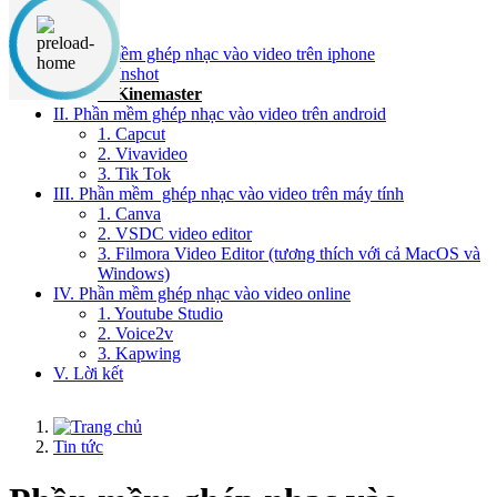
Nội dung chính
I. Phần mềm ghép nhạc vào video trên iphone
1. Inshot
2. Kinemaster
II. Phần mềm ghép nhạc vào video trên android
1. Capcut
2. Vivavideo
3. Tik Tok
III. Phần mềm ghép nhạc vào video trên máy tính
1. Canva
2. VSDC video editor
3. Filmora Video Editor (tương thích với cả MacOS và
Windows)
IV. Phần mềm ghép nhạc vào video online
1. Youtube Studio
2. Voice2v
3. Kapwing
V. Lời kết
Tin tức