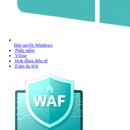
Bản quyền Windows
Phần mềm
Vfone
Hợp đồng điện tử
Esim du lịch