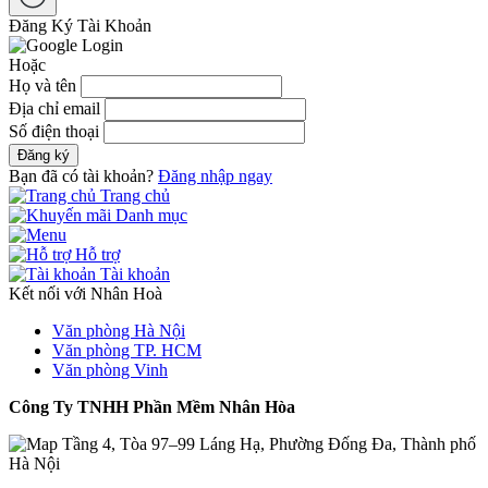
Đăng Ký Tài Khoản
Hoặc
Họ và tên
Địa chỉ email
Số điện thoại
Đăng ký
Bạn đã có tài khoản?
Đăng nhập ngay
Trang chủ
Danh mục
Hỗ trợ
Tài khoản
Kết nối với Nhân Hoà
Văn phòng Hà Nội
Văn phòng TP. HCM
Văn phòng Vinh
Công Ty TNHH Phần Mềm Nhân Hòa
Tầng 4, Tòa 97–99 Láng Hạ, Phường Đống Đa, Thành phố
Hà Nội