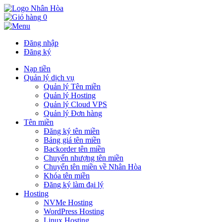
0
Đăng nhập
Đăng ký
Nạp tiền
Quản lý dịch vụ
Quản lý Tên miền
Quản lý Hosting
Quản lý Cloud VPS
Quản lý Đơn hàng
Tên miền
Đăng ký tên miền
Bảng giá tên miền
Backorder tên miền
Chuyển nhượng tên miền
Chuyển tên miền về Nhân Hòa
Khóa tên miền
Đăng ký làm đại lý
Hosting
NVMe Hosting
WordPress Hosting
Linux Hosting