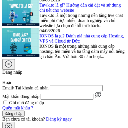
Tawk.to là gì? Hướng dẫn cài đặt và sử dụng
chi tiết cho website
Tawk.to là một trong những nền tảng live chat
miễn phí được nhiều doanh nghiệp và chủ
website lựa chọn để hỗ trợ khách...
04/08/2026
IONOS là gì? Đánh giá nhà cung cấp Hosting,
VPS và Cloud từ Đức
IONOS là một trong những nhà cung cấp
hosting, tên miền và hạ tầng đám mây nổi tiếng
tại châu Âu. Với hơn 30 năm hoạt...
Đăng nhập
Hoặc
Email/ Tài khoản cá nhân
Mật khẩu đăng nhập
Ghi nhớ đăng nhập
Quên mật khẩu ?
Đăng nhập
Bạn chưa có tài khoản?
Đăng ký ngay