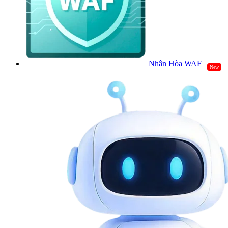
Nhân Hòa WAF
New