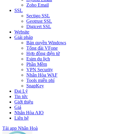
Zoho Email
SSL
Sectigo SSL
Geotrust SSL
Digicert SSL
Website
Giải pháp
Bản quyền Windows
Tổng đài VFone
Hợp đồng điện tử
Esim du lịch
Phần Mềm
VPN Security
Nhân Hòa WAF
Tools miễn phí
SnapKey
Đại Lý
Tin tức
Giới thiệu
Giá
Nhân Hòa AIO
Liên hệ
Tải app Nhân Hoà