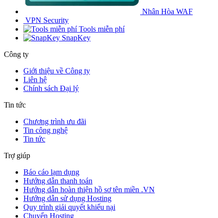
Nhân Hòa WAF
VPN Security
Tools miễn phí
SnapKey
Công ty
Giới thiệu về Công ty
Liên hệ
Chính sách Đại lý
Tin tức
Chương trình ưu đãi
Tin công nghệ
Tin tức
Trợ giúp
Báo cáo lạm dụng
Hướng dẫn thanh toán
Hướng dẫn hoàn thiện hồ sơ tên miền .VN
Hướng dẫn sử dụng Hosting
Quy trình giải quyết khiếu nại
Chuyển Hosting