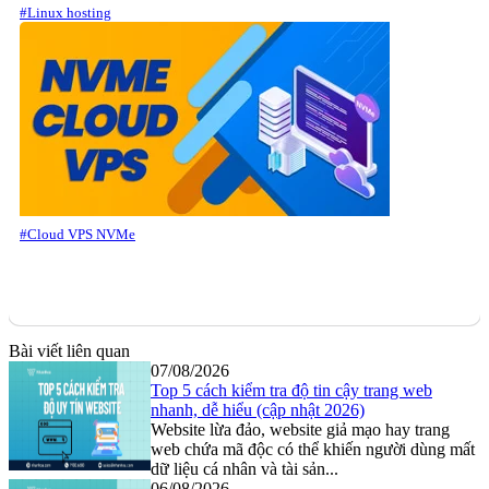
#Linux hosting
#Cloud VPS NVMe
Bài viết liên quan
07/08/2026
Top 5 cách kiểm tra độ tin cậy trang web
nhanh, dễ hiểu (cập nhật 2026)
Website lừa đảo, website giả mạo hay trang
web chứa mã độc có thể khiến người dùng mất
dữ liệu cá nhân và tài sản...
06/08/2026