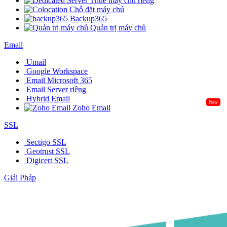
Thuê máy chủ riêng
Chỗ đặt máy chủ
Backup365
Quản trị máy chủ
Email
Umail
Google Workspace
Email Microsoft 365
Email Server riêng
Hybrid Email
New
Zoho Email
SSL
Sectigo SSL
Geotrust SSL
Digicert SSL
Giải Pháp