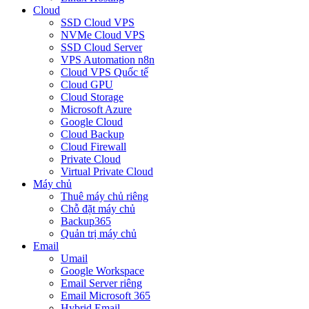
Cloud
SSD Cloud VPS
NVMe Cloud VPS
SSD Cloud Server
VPS Automation n8n
Cloud VPS Quốc tế
Cloud GPU
Cloud Storage
Microsoft Azure
Google Cloud
Cloud Backup
Cloud Firewall
Private Cloud
Virtual Private Cloud
Máy chủ
Thuê máy chủ riêng
Chỗ đặt máy chủ
Backup365
Quản trị máy chủ
Email
Umail
Google Workspace
Email Server riêng
Email Microsoft 365
Hybrid Email