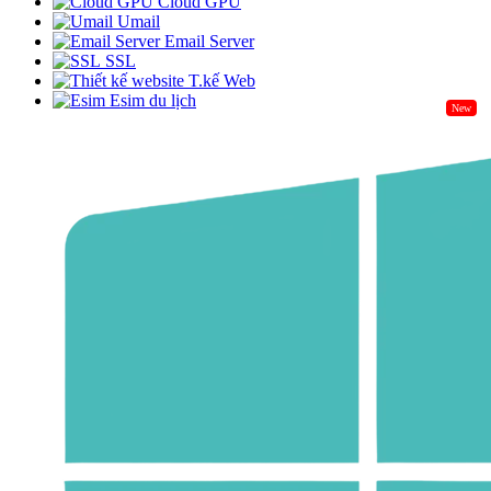
Cloud GPU
Umail
Email Server
SSL
T.kế Web
Esim du lịch
New