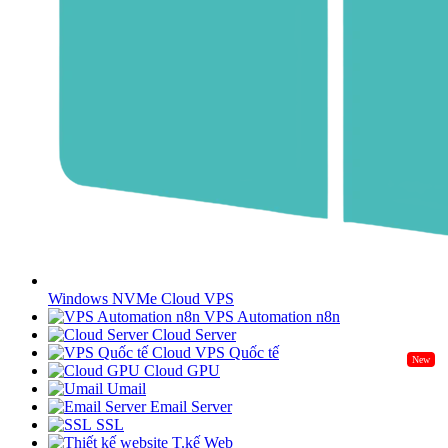
Windows NVMe Cloud VPS
VPS Automation n8n
Cloud Server
Cloud VPS Quốc tế
New
Cloud GPU
Umail
Email Server
SSL
T.kế Web