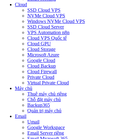
Cloud
SSD Cloud VPS
NVMe Cloud VPS
Windows NVMe Cloud VPS
SSD Cloud Server
VPS Automation n8n
Cloud VPS Quốc tế
Cloud GPU
Cloud Storage
Microsoft Azure
Google Cloud
Cloud Backup
Cloud Firewall
Private Cloud
Virtual Private Cloud
Máy chủ
Thuê máy chủ riêng
Chỗ đặt máy chủ
Backup365
Quản trị máy chủ
Email
Umail
Google Workspace
Email Server riêng
Email Microsoft 365