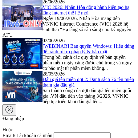
26/06/2026
VIC 2026: Nhân Hòa đồng hành kiến tạo hạ
tầng Internet thế hệ mới
Ngày 19/06/2026, Nhân Hòa mang đến
VNNIC Internet Conference (VIC) 2026 hệ
sinh thái “Hạ tầng số sẵn sàng cho kỷ nguyên
AI”...
02/06/2026
[WEBINAR] Bản quyền Windows: Hiểu đúng
để tránh rủi ro pháp lý & bảo mật
Trong bối cảnh các quy định về bản quyền
phần mềm ngày càng được chú trọng và nguy
cơ bảo mật từ phần mềm không...
28/05/2026
Đấu giá tên miền đợt 2: Danh sách 76 tên miền
tham gia đấu giá
Sau thành công của đợt đấu giá tên miền quốc
gia .VN đầu tiên vào tháng 3/2026, VNNIC
tiếp tục triển khai đấu giá tên...
Đăng nhập
Hoặc
Email/ Tài khoản cá nhân