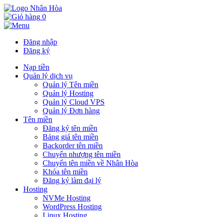
0
Đăng nhập
Đăng ký
Nạp tiền
Quản lý dịch vụ
Quản lý Tên miền
Quản lý Hosting
Quản lý Cloud VPS
Quản lý Đơn hàng
Tên miền
Đăng ký tên miền
Bảng giá tên miền
Backorder tên miền
Chuyển nhượng tên miền
Chuyển tên miền về Nhân Hòa
Khóa tên miền
Đăng ký làm đại lý
Hosting
NVMe Hosting
WordPress Hosting
Linux Hosting