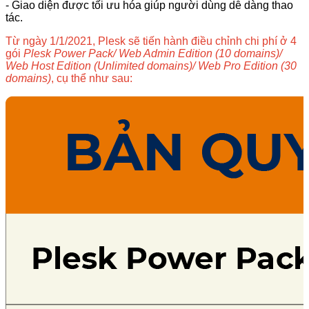
- Giao diện được tối ưu hóa giúp người dùng dễ dàng thao
tác.
Từ ngày 1/1/2021, Plesk sẽ tiến hành điều chỉnh chi phí ở 4
gói
Plesk Power Pack/ Web Admin Edition (10 domains)/
Web Host Edition (Unlimited domains)/ Web Pro Edition (30
domains)
, cụ thể như sau: