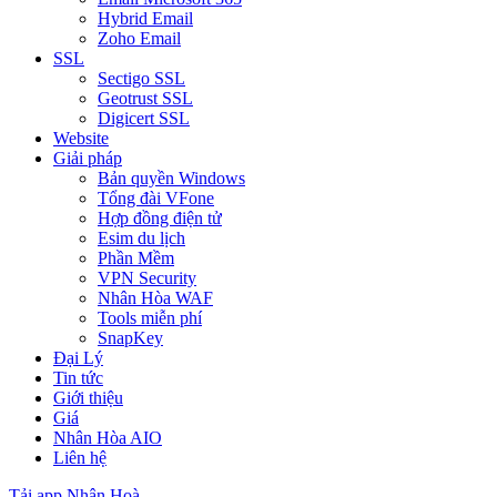
Hybrid Email
Zoho Email
SSL
Sectigo SSL
Geotrust SSL
Digicert SSL
Website
Giải pháp
Bản quyền Windows
Tổng đài VFone
Hợp đồng điện tử
Esim du lịch
Phần Mềm
VPN Security
Nhân Hòa WAF
Tools miễn phí
SnapKey
Đại Lý
Tin tức
Giới thiệu
Giá
Nhân Hòa AIO
Liên hệ
Tải app Nhân Hoà