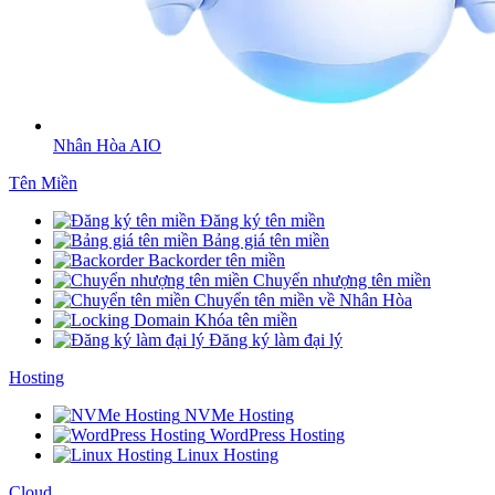
Nhân Hòa AIO
Tên Miền
Đăng ký tên miền
Bảng giá tên miền
Backorder tên miền
Chuyển nhượng tên miền
Chuyển tên miền về Nhân Hòa
Khóa tên miền
Đăng ký làm đại lý
Hosting
NVMe Hosting
WordPress Hosting
Linux Hosting
Cloud