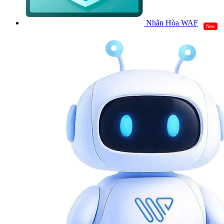
Nhân Hòa WAF
New