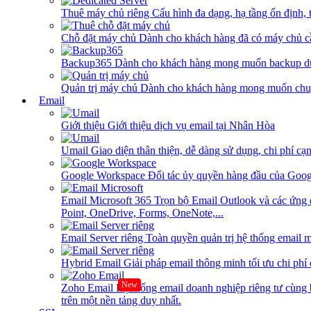
Thuê máy chủ riêng
Cấu hình đa dạng, hạ tầng ổn định, 
Chỗ đặt máy chủ
Dành cho khách hàng đã có máy chủ cần
Backup365
Dành cho khách hàng mong muốn backup dữ
Quản trị máy chủ
Dành cho khách hàng mong muốn chuy
Email
Giới thiệu
Giới thiệu dịch vụ email tại Nhân Hòa
Umail
Giao diện thân thiện, dễ dàng sử dụng, chi phí cạn
Google Workspace
Đối tác ủy quyền hàng đầu của Goog
Email Microsoft 365
Trọn bộ Email Outlook và các ứng 
Point, OneDrive, Forms, OneNote,...
Email Server riêng
Toàn quyền quản trị hệ thống email m
Hybrid Email
Giải pháp email thông minh tối ưu chi phí
New
Zoho Email
Hệ thống email doanh nghiệp riêng tư cùn
trên một nền tảng duy nhất.