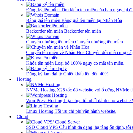
Đăng ký tên miền
Tìm kiếm tên miền của bạn ngay tại đâ
Bảng giá tên miền
Bảng giá tên miền tại Nhân Hòa
Backorder tên miền
Backorder tên miền
Chuyển nhượng tên miền
Chuyển nhượng tên miền
Chuyển tên miền về Nhân Hòa
Chuyển đổi nhà cung cấ
Khóa tên miền
Loại bỏ 100% nguy cơ mất tên miền.
Đăng ký làm đại lý
Chiết khấu lên đến 40%
Hosting
NVMe Hosting
X25 tốc độ website với ổ cứng NVMe th
WordPress Hosting
Lựa chọn tốt nhất dành cho website
Linux Hosting
Tối ưu chi phí vận hành website.
Cloud
SSD Cloud VPS
Cấu hình đa dạng, hạ tầng ổn định, tối