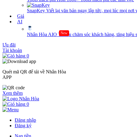
SnapKey
Viết lại văn bản ngay lập tức, mọi lúc mọi nơi 
Giá
AI
New
Nhân Hòa AIO
Tối ưu chăm sóc khách hàng, tăng hiệu s
Ưu đãi
Tài khoản
0
Quét mã QR để tải về Nhân Hòa
APP
Xem thêm
0
Đăng nhập
Đăng ký
Nạp tiền