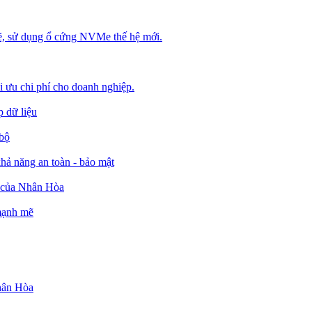
, sử dụng ổ cứng NVMe thế hệ mới.
ối ưu chi phí cho doanh nghiệp.
 dữ liệu
 bộ
ả năng an toàn - bảo mật
o của Nhân Hòa
 mạnh mẽ
Nhân Hòa