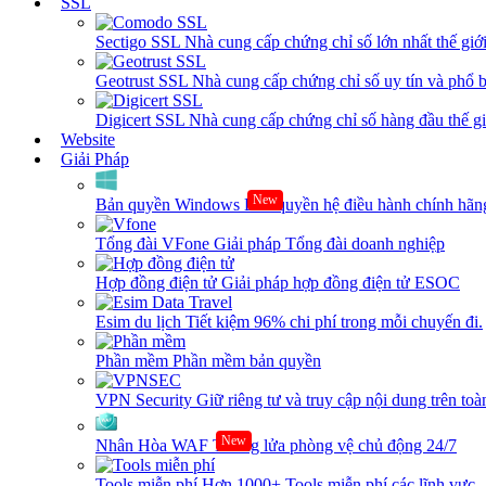
SSL
Sectigo SSL
Nhà cung cấp chứng chỉ số lớn nhất thế giớ
Geotrust SSL
Nhà cung cấp chứng chỉ số uy tín và phổ b
Digicert SSL
Nhà cung cấp chứng chỉ số hàng đầu thế giớ
Website
Giải Pháp
New
Bản quyền Windows
Bản quyền hệ điều hành chính hãng
Tổng đài VFone
Giải pháp Tổng đài doanh nghiệp
Hợp đồng điện tử
Giải pháp hợp đồng điện tử ESOC
Esim du lịch
Tiết kiệm 96% chi phí trong mỗi chuyến đi.
Phần mềm
Phần mềm bản quyền
VPN Security
Giữ riêng tư và truy cập nội dung trên toàn
New
Nhân Hòa WAF
Tường lửa phòng vệ chủ động 24/7
Tools miễn phí
Hơn 1000+ Tools miễn phí các lĩnh vực