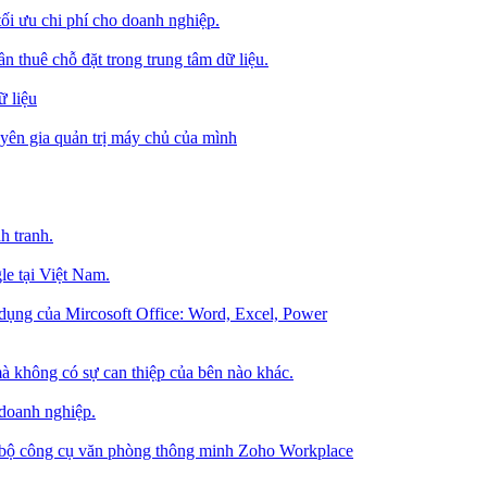
tối ưu chi phí cho doanh nghiệp.
 thuê chỗ đặt trong trung tâm dữ liệu.
 liệu
ên gia quản trị máy chủ của mình
h tranh.
le tại Việt Nam.
dụng của Mircosoft Office: Word, Excel, Power
à không có sự can thiệp của bên nào khác.
 doanh nghiệp.
g bộ công cụ văn phòng thông minh Zoho Workplace