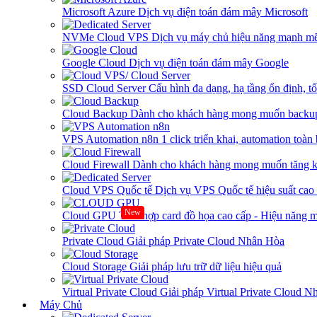
Microsoft Azure
Dịch vụ điện toán đám mây Microsoft
NVMe Cloud VPS
Dịch vụ máy chủ hiệu năng mạnh mẽ
Google Cloud
Dịch vụ điện toán đám mây Google
SSD Cloud Server
Cấu hình đa dạng, hạ tầng ổn định, t
Cloud Backup
Dành cho khách hàng mong muốn backup
VPS Automation n8n
1 click triển khai, automation toàn
Cloud Firewall
Dành cho khách hàng mong muốn tăng kh
Cloud VPS Quốc tế
Dịch vụ VPS Quốc tế hiệu suất ca
New
Cloud GPU
Tích hợp card đồ họa cao cấp - Hiệu năng
Private Cloud
Giải pháp Private Cloud Nhân Hòa
Cloud Storage
Giải pháp lưu trữ dữ liệu hiệu quả
Virtual Private Cloud
Giải pháp Virtual Private Cloud 
Máy Chủ