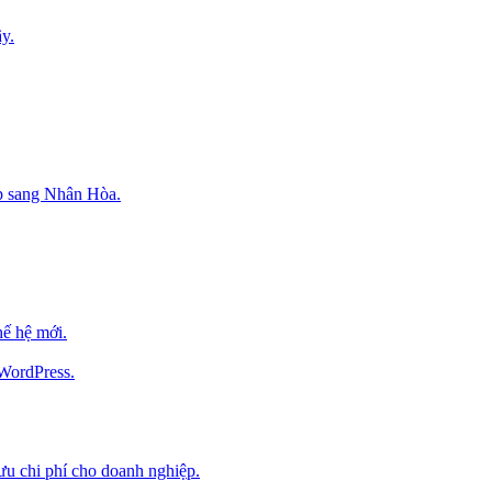
y.
p sang Nhân Hòa.
ế hệ mới.
 WordPress.
 ưu chi phí cho doanh nghiệp.