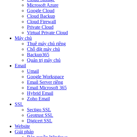
Microsoft Azure
Google Cloud
Cloud Backup
Cloud Firewall
Private Cloud
Virtual Private Cloud
Máy chủ
Thuê máy chủ riêng
Chỗ đặt máy chủ
Backup365
Quản trị máy chủ
Email
Umail
Google Workspace
Email Server riêng
Email Microsoft 365
Hybrid Email
Zoho Email
SSL
Sectigo SSL
Geotrust SSL
Digicert SSL
Website
Giải pháp