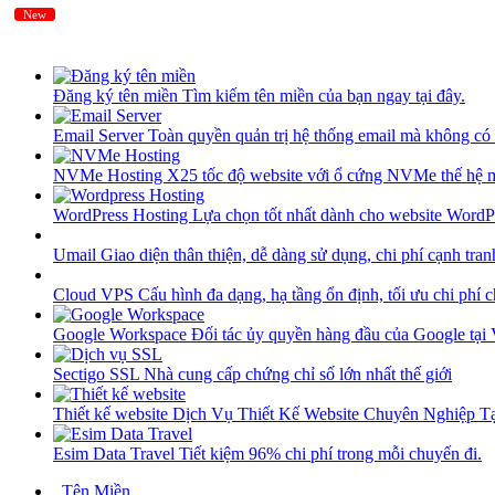
New
New
Đăng ký tên miền
Tìm kiếm tên miền của bạn ngay tại đây.
Email Server
Toàn quyền quản trị hệ thống email mà không có 
NVMe Hosting
X25 tốc độ website với ổ cứng NVMe thế hệ 
WordPress Hosting
Lựa chọn tốt nhất dành cho website WordP
Umail
Giao diện thân thiện, dễ dàng sử dụng, chi phí cạnh tran
Cloud VPS
Cấu hình đa dạng, hạ tầng ổn định, tối ưu chi phí 
Google Workspace
Đối tác ủy quyền hàng đầu của Google tại
Sectigo SSL
Nhà cung cấp chứng chỉ số lớn nhất thế giới
Thiết kế website
Dịch Vụ Thiết Kế Website Chuyên Nghiệp 
Esim Data Travel
Tiết kiệm 96% chi phí trong mỗi chuyến đi.
Tên Miền