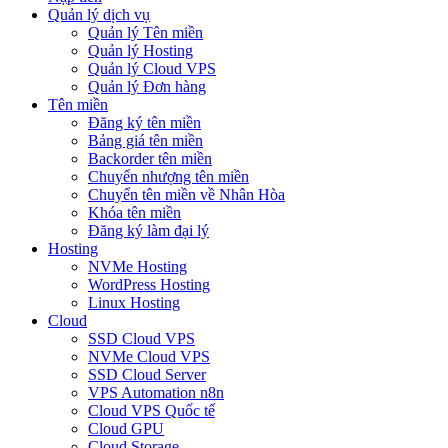
Quản lý dịch vụ
Quản lý Tên miền
Quản lý Hosting
Quản lý Cloud VPS
Quản lý Đơn hàng
Tên miền
Đăng ký tên miền
Bảng giá tên miền
Backorder tên miền
Chuyển nhượng tên miền
Chuyển tên miền về Nhân Hòa
Khóa tên miền
Đăng ký làm đại lý
Hosting
NVMe Hosting
WordPress Hosting
Linux Hosting
Cloud
SSD Cloud VPS
NVMe Cloud VPS
SSD Cloud Server
VPS Automation n8n
Cloud VPS Quốc tế
Cloud GPU
Cloud Storage