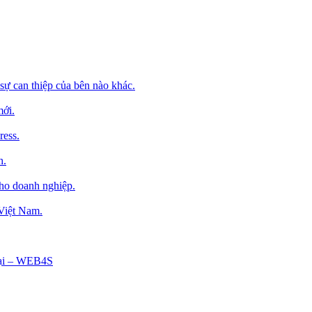
sự can thiệp của bên nào khác.
mới.
ress.
h.
cho doanh nghiệp.
 Việt Nam.
Tại – WEB4S