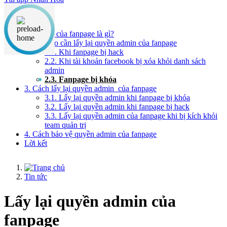
Nội dung chính
1. Admin của fanpage là gì?
2. Khi nào cần lấy lại quyền admin của fanpage
2.1. Khi fanpage bị hack
2.2. Khi tài khoản facebook bị xóa khỏi danh sách
admin
2.3. Fanpage bị khóa
3. Cách lấy lại quyền admin của fanpage
3.1. Lấy lại quyền admin khi fanpage bị khóa
3.2. Lấy lại quyền admin khi fanpage bị hack
3.3. Lấy lại quyền admin của fanpage khi bị kích khỏi
team quản trị
4. Cách bảo vệ quyền admin của fanpage
Lời kết
Tin tức
Lấy lại quyền admin của
fanpage