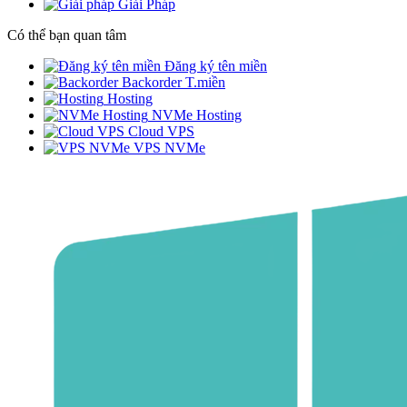
Giải Pháp
Có thể bạn quan tâm
Đăng ký tên miền
Backorder T.miền
Hosting
NVMe Hosting
Cloud VPS
VPS NVMe