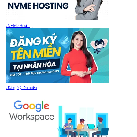
#NVMe Hosting
#Đăng ký tên miền