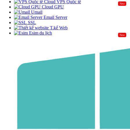
Cloud VPS Quốc tế
New
Cloud GPU
Umail
Email Server
SSL
T.kế Web
Esim du lịch
New