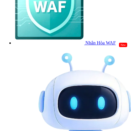
Nhân Hòa WAF
New