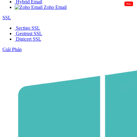
Hybrid Email
New
Zoho Email
SSL
Sectigo SSL
Geotrust SSL
Digicert SSL
Giải Pháp