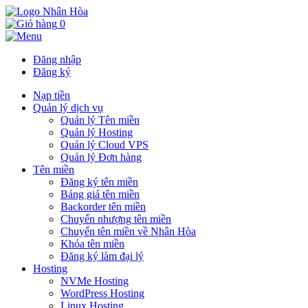
0
Đăng nhập
Đăng ký
Nạp tiền
Quản lý dịch vụ
Quản lý Tên miền
Quản lý Hosting
Quản lý Cloud VPS
Quản lý Đơn hàng
Tên miền
Đăng ký tên miền
Bảng giá tên miền
Backorder tên miền
Chuyển nhượng tên miền
Chuyển tên miền về Nhân Hòa
Khóa tên miền
Đăng ký làm đại lý
Hosting
NVMe Hosting
WordPress Hosting
Linux Hosting