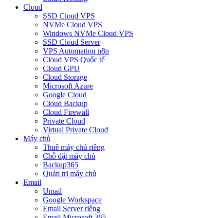
Cloud
SSD Cloud VPS
NVMe Cloud VPS
Windows NVMe Cloud VPS
SSD Cloud Server
VPS Automation n8n
Cloud VPS Quốc tế
Cloud GPU
Cloud Storage
Microsoft Azure
Google Cloud
Cloud Backup
Cloud Firewall
Private Cloud
Virtual Private Cloud
Máy chủ
Thuê máy chủ riêng
Chỗ đặt máy chủ
Backup365
Quản trị máy chủ
Email
Umail
Google Workspace
Email Server riêng
Email Microsoft 365