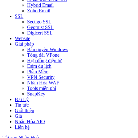
Hybrid Email
Zoho Email
SSL
Sectigo SSL
Geotrust SSL
Digicert SSL
Website
Giải pháp
Bản quyền Windows
Tổng đài VFone
Hợp đồng điện tử
Esim du lịch
Phần Mềm
VPN Security
Nhân Hòa WAF
Tools miễn phí
SnapKey
Đại Lý
Tin tức
Giới thiệu
Giá
Nhân Hòa AIO
Liên hệ
Tải app Nhân Hoà