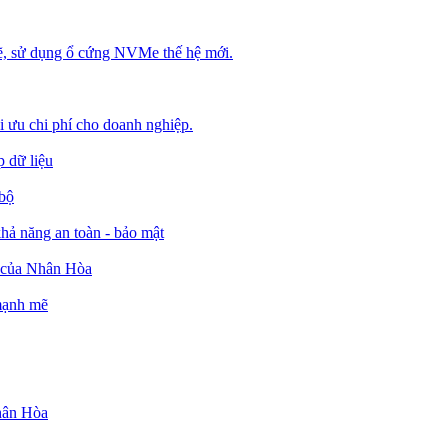
, sử dụng ổ cứng NVMe thế hệ mới.
ối ưu chi phí cho doanh nghiệp.
 dữ liệu
 bộ
ả năng an toàn - bảo mật
o của Nhân Hòa
 mạnh mẽ
Nhân Hòa