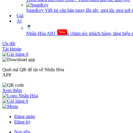
SnapKey
Viết lại văn bản ngay lập tức, mọi lúc mọi nơi 
Giá
AI
New
Nhân Hòa AIO
Tối ưu chăm sóc khách hàng, tăng hiệu s
Ưu đãi
Tài khoản
0
Quét mã QR để tải về Nhân Hòa
APP
Xem thêm
0
Đăng nhập
Đăng ký
Nạp tiền