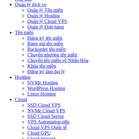
Quản lý dịch vụ
Quản lý Tên miền
Quản lý Hosting
Quản lý Cloud VPS
Quản lý Đơn hàng
Tên miền
Đăng ký tên miền
Bảng giá tên miền
Backorder tên miền
Chuyển nhượng tên miền
Chuyển tên miền về Nhân Hòa
Khóa tên miền
Đăng ký làm đại lý
Hosting
NVMe Hosting
WordPress Hosting
Linux Hosting
Cloud
SSD Cloud VPS
NVMe Cloud VPS
SSD Cloud Server
VPS Automation n8n
Cloud VPS Quốc tế
Cloud GPU
Cloud Storage