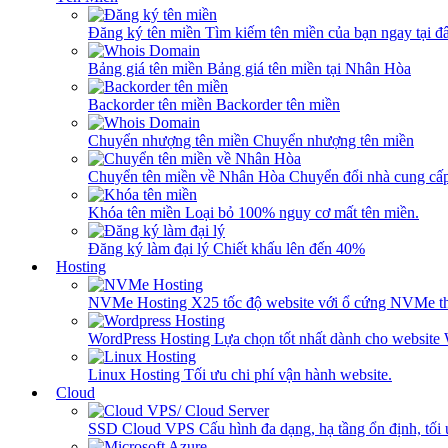
Đăng ký tên miền
Tìm kiếm tên miền của bạn ngay tại đâ
Bảng giá tên miền
Bảng giá tên miền tại Nhân Hòa
Backorder tên miền
Backorder tên miền
Chuyển nhượng tên miền
Chuyển nhượng tên miền
Chuyển tên miền về Nhân Hòa
Chuyển đổi nhà cung cấ
Khóa tên miền
Loại bỏ 100% nguy cơ mất tên miền.
Đăng ký làm đại lý
Chiết khấu lên đến 40%
Hosting
NVMe Hosting
X25 tốc độ website với ổ cứng NVMe th
WordPress Hosting
Lựa chọn tốt nhất dành cho website
Linux Hosting
Tối ưu chi phí vận hành website.
Cloud
SSD Cloud VPS
Cấu hình đa dạng, hạ tầng ổn định, tối