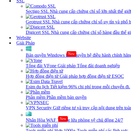
SSL
Sectigo SSL
Nhà cung cấp chứng chỉ số lớn nhất thế giớ
Geotrust SSL
Nhà cung cấp chứng chỉ số uy tín và phổ b
Digicert SSL
Nhà cung cấp chứng chỉ số hàng đầu thế giớ
Website
Giải Pháp
New
Bản quyền Windows
Bản quyền hệ điều hành chính hãng
Tổng đài VFone
Giải pháp Tổng đài doanh nghiệp
Hợp đồng điện tử
Giải pháp hợp đồng điện tử ESOC
Esim du lịch
Tiết kiệm 96% chi phí trong mỗi chuyến đi.
Phần mềm
Phần mềm bản quyền
VPN Security
Giữ riêng tư và truy cập nội dung trên toàn
New
Nhân Hòa WAF
Tường lửa phòng vệ chủ động 24/7
Tools miễn phí
Hơn 1000+ Tools miễn phí các lĩnh vực