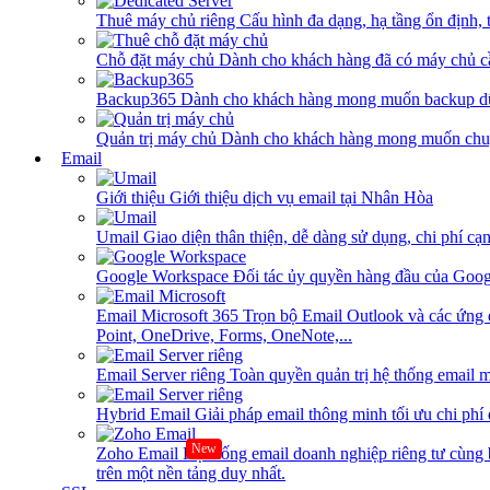
Thuê máy chủ riêng
Cấu hình đa dạng, hạ tầng ổn định, 
Chỗ đặt máy chủ
Dành cho khách hàng đã có máy chủ cần
Backup365
Dành cho khách hàng mong muốn backup dữ
Quản trị máy chủ
Dành cho khách hàng mong muốn chuy
Email
Giới thiệu
Giới thiệu dịch vụ email tại Nhân Hòa
Umail
Giao diện thân thiện, dễ dàng sử dụng, chi phí cạn
Google Workspace
Đối tác ủy quyền hàng đầu của Goog
Email Microsoft 365
Trọn bộ Email Outlook và các ứng 
Point, OneDrive, Forms, OneNote,...
Email Server riêng
Toàn quyền quản trị hệ thống email m
Hybrid Email
Giải pháp email thông minh tối ưu chi phí
New
Zoho Email
Hệ thống email doanh nghiệp riêng tư cùn
trên một nền tảng duy nhất.