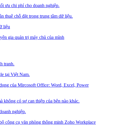
tối ưu chi phí cho doanh nghiệp.
 thuê chỗ đặt trong trung tâm dữ liệu.
 liệu
ên gia quản trị máy chủ của mình
h tranh.
le tại Việt Nam.
dụng của Mircosoft Office: Word, Excel, Power
à không có sự can thiệp của bên nào khác.
 doanh nghiệp.
g bộ công cụ văn phòng thông minh Zoho Workplace