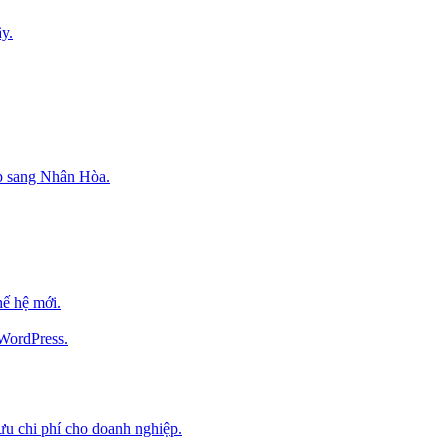
y.
p sang Nhân Hòa.
ế hệ mới.
 WordPress.
 ưu chi phí cho doanh nghiệp.