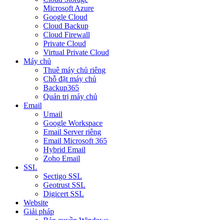
Microsoft Azure
Google Cloud
Cloud Backup
Cloud Firewall
Private Cloud
Virtual Private Cloud
Máy chủ
Thuê máy chủ riêng
Chỗ đặt máy chủ
Backup365
Quản trị máy chủ
Email
Umail
Google Workspace
Email Server riêng
Email Microsoft 365
Hybrid Email
Zoho Email
SSL
Sectigo SSL
Geotrust SSL
Digicert SSL
Website
Giải pháp