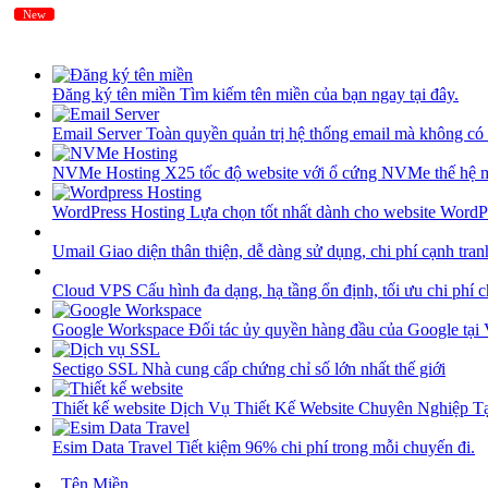
New
New
Đăng ký tên miền
Tìm kiếm tên miền của bạn ngay tại đây.
Email Server
Toàn quyền quản trị hệ thống email mà không có 
NVMe Hosting
X25 tốc độ website với ổ cứng NVMe thế hệ 
WordPress Hosting
Lựa chọn tốt nhất dành cho website WordP
Umail
Giao diện thân thiện, dễ dàng sử dụng, chi phí cạnh tran
Cloud VPS
Cấu hình đa dạng, hạ tầng ổn định, tối ưu chi phí 
Google Workspace
Đối tác ủy quyền hàng đầu của Google tại
Sectigo SSL
Nhà cung cấp chứng chỉ số lớn nhất thế giới
Thiết kế website
Dịch Vụ Thiết Kế Website Chuyên Nghiệp 
Esim Data Travel
Tiết kiệm 96% chi phí trong mỗi chuyến đi.
Tên Miền