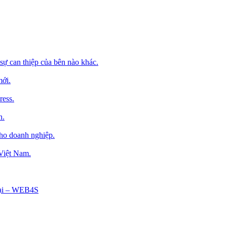
sự can thiệp của bên nào khác.
mới.
ress.
h.
cho doanh nghiệp.
 Việt Nam.
Tại – WEB4S