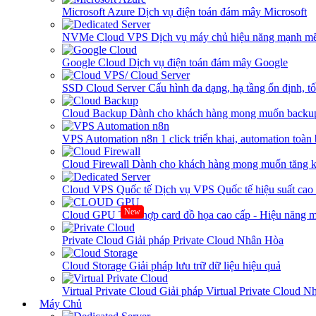
Microsoft Azure
Dịch vụ điện toán đám mây Microsoft
NVMe Cloud VPS
Dịch vụ máy chủ hiệu năng mạnh mẽ
Google Cloud
Dịch vụ điện toán đám mây Google
SSD Cloud Server
Cấu hình đa dạng, hạ tầng ổn định, t
Cloud Backup
Dành cho khách hàng mong muốn backup
VPS Automation n8n
1 click triển khai, automation toàn
Cloud Firewall
Dành cho khách hàng mong muốn tăng kh
Cloud VPS Quốc tế
Dịch vụ VPS Quốc tế hiệu suất ca
New
Cloud GPU
Tích hợp card đồ họa cao cấp - Hiệu năng
Private Cloud
Giải pháp Private Cloud Nhân Hòa
Cloud Storage
Giải pháp lưu trữ dữ liệu hiệu quả
Virtual Private Cloud
Giải pháp Virtual Private Cloud 
Máy Chủ