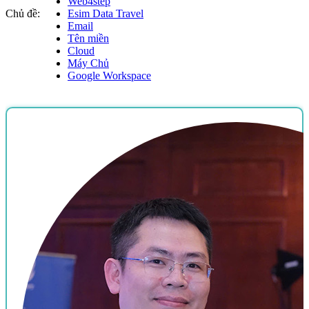
Web4step
Chủ đề:
Esim Data Travel
Email
Tên miền
Cloud
Máy Chủ
Google Workspace