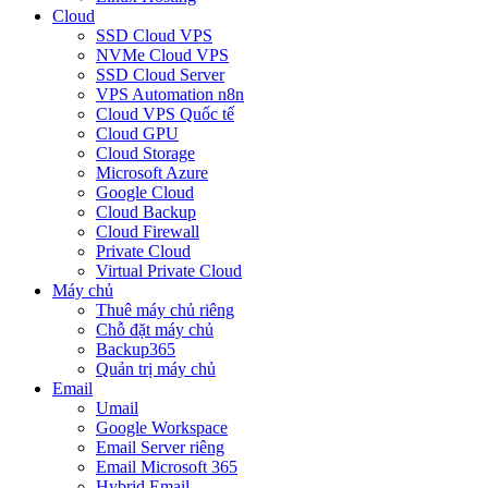
Cloud
SSD Cloud VPS
NVMe Cloud VPS
SSD Cloud Server
VPS Automation n8n
Cloud VPS Quốc tế
Cloud GPU
Cloud Storage
Microsoft Azure
Google Cloud
Cloud Backup
Cloud Firewall
Private Cloud
Virtual Private Cloud
Máy chủ
Thuê máy chủ riêng
Chỗ đặt máy chủ
Backup365
Quản trị máy chủ
Email
Umail
Google Workspace
Email Server riêng
Email Microsoft 365
Hybrid Email