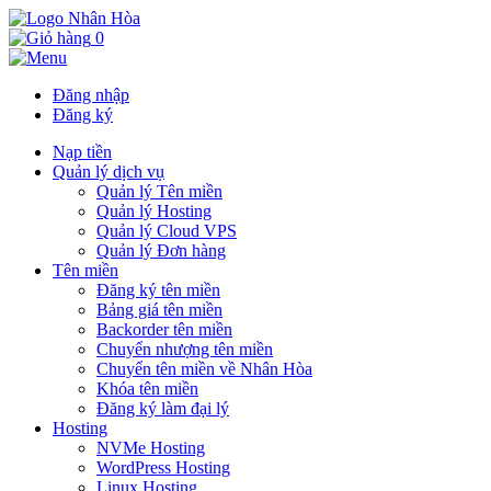
0
Đăng nhập
Đăng ký
Nạp tiền
Quản lý dịch vụ
Quản lý Tên miền
Quản lý Hosting
Quản lý Cloud VPS
Quản lý Đơn hàng
Tên miền
Đăng ký tên miền
Bảng giá tên miền
Backorder tên miền
Chuyển nhượng tên miền
Chuyển tên miền về Nhân Hòa
Khóa tên miền
Đăng ký làm đại lý
Hosting
NVMe Hosting
WordPress Hosting
Linux Hosting