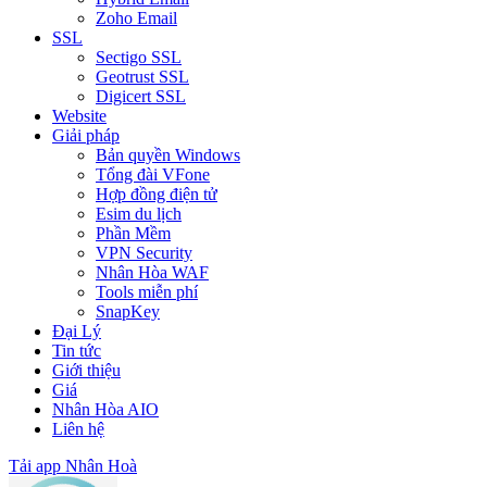
Zoho Email
SSL
Sectigo SSL
Geotrust SSL
Digicert SSL
Website
Giải pháp
Bản quyền Windows
Tổng đài VFone
Hợp đồng điện tử
Esim du lịch
Phần Mềm
VPN Security
Nhân Hòa WAF
Tools miễn phí
SnapKey
Đại Lý
Tin tức
Giới thiệu
Giá
Nhân Hòa AIO
Liên hệ
Tải app Nhân Hoà