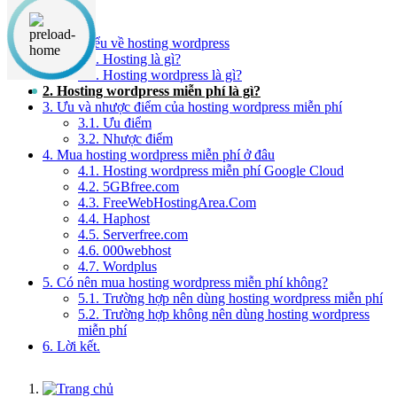
Nội dung chính
1. Tìm hiểu về hosting wordpress
1.1. Hosting là gì?
1.2. Hosting wordpress là gì?
2. Hosting wordpress miễn phí là gì?
3. Ưu và nhược điểm của hosting wordpress miễn phí
3.1. Ưu điểm
3.2. Nhược điểm
4. Mua hosting wordpress miễn phí ở đâu
4.1. Hosting wordpress miễn phí Google Cloud
4.2. 5GBfree.com
4.3. FreeWebHostingArea.Com
4.4. Haphost
4.5. Serverfree.com
4.6. 000webhost
4.7. Wordplus
5. Có nên mua hosting wordpress miễn phí không?
5.1. Trường hợp nên dùng hosting wordpress miễn phí
5.2. Trường hợp không nên dùng hosting wordpress
miễn phí
6. Lời kết.