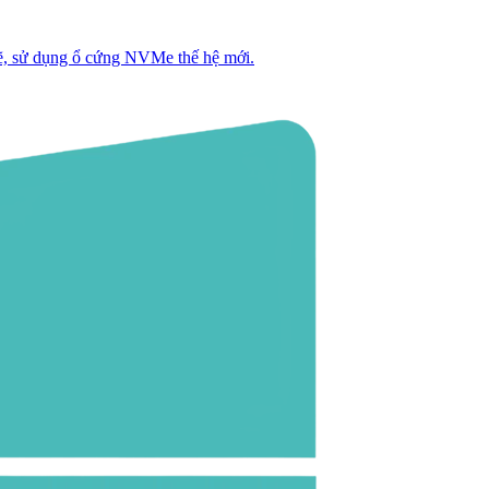
, sử dụng ổ cứng NVMe thế hệ mới.