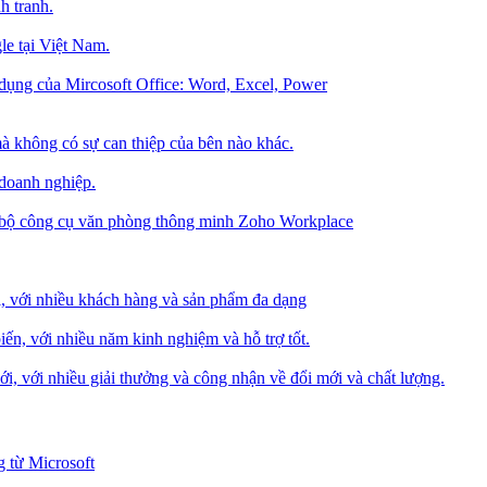
h tranh.
le tại Việt Nam.
dụng của Mircosoft Office: Word, Excel, Power
à không có sự can thiệp của bên nào khác.
 doanh nghiệp.
g bộ công cụ văn phòng thông minh Zoho Workplace
i, với nhiều khách hàng và sản phẩm đa dạng
iến, với nhiều năm kinh nghiệm và hỗ trợ tốt.
i, với nhiều giải thưởng và công nhận về đổi mới và chất lượng.
 từ Microsoft