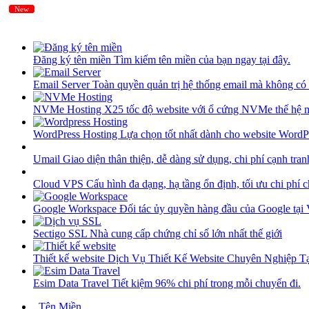
New
New
Đăng ký tên miền
Tìm kiếm tên miền của bạn ngay tại đây.
Email Server
Toàn quyền quản trị hệ thống email mà không có 
NVMe Hosting
X25 tốc độ website với ổ cứng NVMe thế hệ 
WordPress Hosting
Lựa chọn tốt nhất dành cho website WordP
Umail
Giao diện thân thiện, dễ dàng sử dụng, chi phí cạnh tran
Cloud VPS
Cấu hình đa dạng, hạ tầng ổn định, tối ưu chi phí 
Google Workspace
Đối tác ủy quyền hàng đầu của Google tại
Sectigo SSL
Nhà cung cấp chứng chỉ số lớn nhất thế giới
Thiết kế website
Dịch Vụ Thiết Kế Website Chuyên Nghiệp 
Esim Data Travel
Tiết kiệm 96% chi phí trong mỗi chuyến đi.
Tên Miền