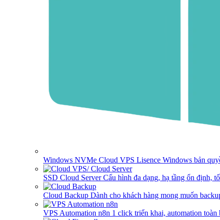
Windows NVMe Cloud VPS
Lisence Windows bản quyề
SSD Cloud Server
Cấu hình đa dạng, hạ tầng ổn định, t
Cloud Backup
Dành cho khách hàng mong muốn backup
VPS Automation n8n
1 click triển khai, automation toàn