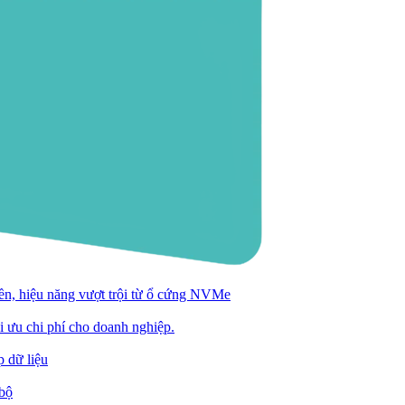
n, hiệu năng vượt trội từ ổ cứng NVMe
ối ưu chi phí cho doanh nghiệp.
 dữ liệu
 bộ