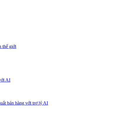
 thế giới
với AI
uất bán hàng với trợ lý AI