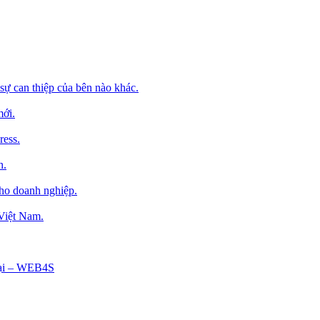
sự can thiệp của bên nào khác.
mới.
ress.
h.
cho doanh nghiệp.
 Việt Nam.
Tại – WEB4S