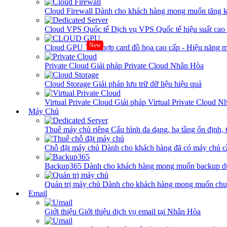
Cloud Firewall
Dành cho khách hàng mong muốn tăng kh
Cloud VPS Quốc tế
Dịch vụ VPS Quốc tế hiệu suất ca
New
Cloud GPU
Tích hợp card đồ họa cao cấp - Hiệu năng
Private Cloud
Giải pháp Private Cloud Nhân Hòa
Cloud Storage
Giải pháp lưu trữ dữ liệu hiệu quả
Virtual Private Cloud
Giải pháp Virtual Private Cloud 
Máy Chủ
Thuê máy chủ riêng
Cấu hình đa dạng, hạ tầng ổn định, 
Chỗ đặt máy chủ
Dành cho khách hàng đã có máy chủ cần
Backup365
Dành cho khách hàng mong muốn backup dữ
Quản trị máy chủ
Dành cho khách hàng mong muốn chuy
Email
Giới thiệu
Giới thiệu dịch vụ email tại Nhân Hòa