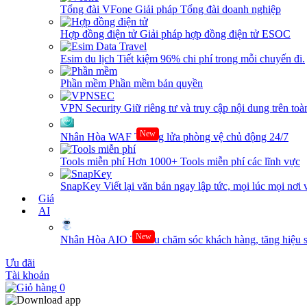
Tổng đài VFone
Giải pháp Tổng đài doanh nghiệp
Hợp đồng điện tử
Giải pháp hợp đồng điện tử ESOC
Esim du lịch
Tiết kiệm 96% chi phí trong mỗi chuyến đi.
Phần mềm
Phần mềm bản quyền
VPN Security
Giữ riêng tư và truy cập nội dung trên toàn
New
Nhân Hòa WAF
Tường lửa phòng vệ chủ động 24/7
Tools miễn phí
Hơn 1000+ Tools miễn phí các lĩnh vực
SnapKey
Viết lại văn bản ngay lập tức, mọi lúc mọi nơi 
Giá
AI
New
Nhân Hòa AIO
Tối ưu chăm sóc khách hàng, tăng hiệu s
Ưu đãi
Tài khoản
0