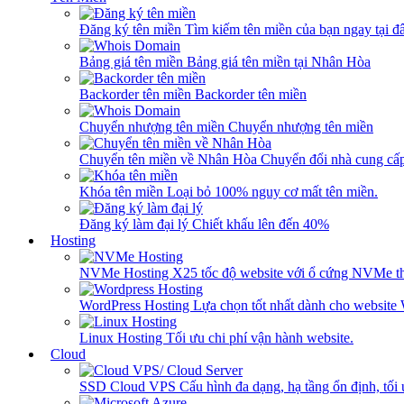
Đăng ký tên miền
Tìm kiếm tên miền của bạn ngay tại đâ
Bảng giá tên miền
Bảng giá tên miền tại Nhân Hòa
Backorder tên miền
Backorder tên miền
Chuyển nhượng tên miền
Chuyển nhượng tên miền
Chuyển tên miền về Nhân Hòa
Chuyển đổi nhà cung cấ
Khóa tên miền
Loại bỏ 100% nguy cơ mất tên miền.
Đăng ký làm đại lý
Chiết khấu lên đến 40%
Hosting
NVMe Hosting
X25 tốc độ website với ổ cứng NVMe th
WordPress Hosting
Lựa chọn tốt nhất dành cho website
Linux Hosting
Tối ưu chi phí vận hành website.
Cloud
SSD Cloud VPS
Cấu hình đa dạng, hạ tầng ổn định, tối