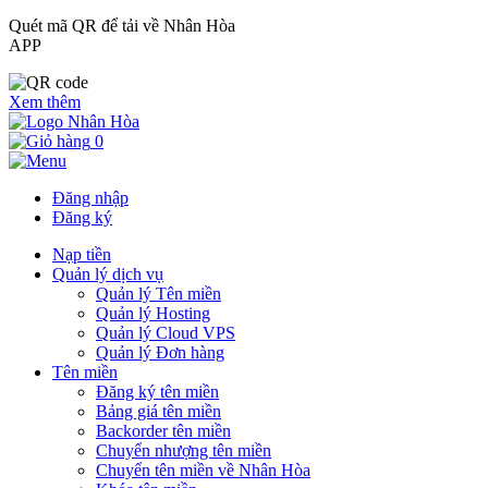
Quét mã QR để tải về Nhân Hòa
APP
Xem thêm
0
Đăng nhập
Đăng ký
Nạp tiền
Quản lý dịch vụ
Quản lý Tên miền
Quản lý Hosting
Quản lý Cloud VPS
Quản lý Đơn hàng
Tên miền
Đăng ký tên miền
Bảng giá tên miền
Backorder tên miền
Chuyển nhượng tên miền
Chuyển tên miền về Nhân Hòa