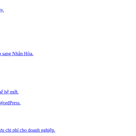
y.
p sang Nhân Hòa.
ế hệ mới.
 WordPress.
 ưu chi phí cho doanh nghiệp.