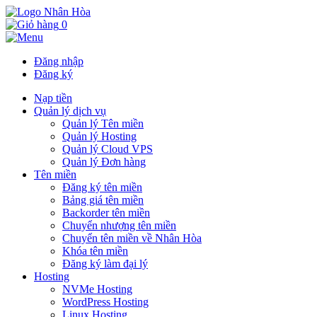
0
Đăng nhập
Đăng ký
Nạp tiền
Quản lý dịch vụ
Quản lý Tên miền
Quản lý Hosting
Quản lý Cloud VPS
Quản lý Đơn hàng
Tên miền
Đăng ký tên miền
Bảng giá tên miền
Backorder tên miền
Chuyển nhượng tên miền
Chuyển tên miền về Nhân Hòa
Khóa tên miền
Đăng ký làm đại lý
Hosting
NVMe Hosting
WordPress Hosting
Linux Hosting