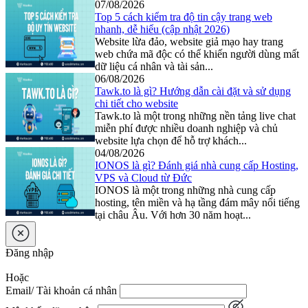
07/08/2026
Top 5 cách kiểm tra độ tin cậy trang web
nhanh, dễ hiểu (cập nhật 2026)
Website lừa đảo, website giả mạo hay trang
web chứa mã độc có thể khiến người dùng mất
dữ liệu cá nhân và tài sản...
06/08/2026
Tawk.to là gì? Hướng dẫn cài đặt và sử dụng
chi tiết cho website
Tawk.to là một trong những nền tảng live chat
miễn phí được nhiều doanh nghiệp và chủ
website lựa chọn để hỗ trợ khách...
04/08/2026
IONOS là gì? Đánh giá nhà cung cấp Hosting,
VPS và Cloud từ Đức
IONOS là một trong những nhà cung cấp
hosting, tên miền và hạ tầng đám mây nổi tiếng
tại châu Âu. Với hơn 30 năm hoạt...
Đăng nhập
Hoặc
Email/ Tài khoản cá nhân