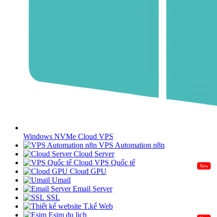
Windows NVMe Cloud VPS
VPS Automation n8n
Cloud Server
Cloud VPS Quốc tế
New
Cloud GPU
Umail
Email Server
SSL
T.kế Web
Esim du lịch