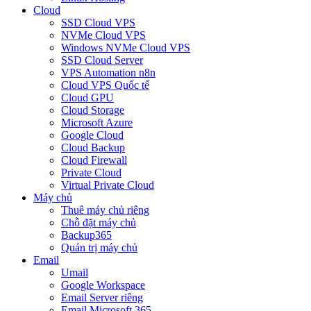
Cloud
SSD Cloud VPS
NVMe Cloud VPS
Windows NVMe Cloud VPS
SSD Cloud Server
VPS Automation n8n
Cloud VPS Quốc tế
Cloud GPU
Cloud Storage
Microsoft Azure
Google Cloud
Cloud Backup
Cloud Firewall
Private Cloud
Virtual Private Cloud
Máy chủ
Thuê máy chủ riêng
Chỗ đặt máy chủ
Backup365
Quản trị máy chủ
Email
Umail
Google Workspace
Email Server riêng
Email Microsoft 365