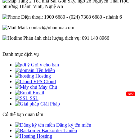
Tầng 2 Tòa nhà Sài Gòn Sky, ngõ 26 Nguyễn Thái Học,
phường Thành Vinh, Nghệ An
Điện thoại:
1900 6680
-
(024) 7308 6680
- nhánh 6
Mail: contact@nhanhoa.com
Phản ánh chất lượng dịch vụ:
091 140 8966
Danh mục dịch vụ
Gợi ý cho bạn
Tên Miền
Hosting
Cloud
Máy Chủ
Email
New
SSL
Giải Pháp
Có thể bạn quan tâm
Đăng ký tên miền
Backorder T.miền
Hosting