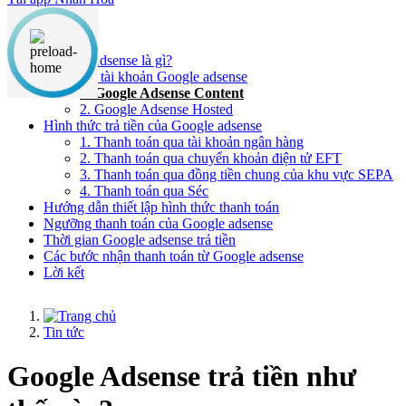
Nội dung chính
Google Adsense là gì?
Phân loại tài khoản Google adsense
1. Google Adsense Content
2. Google Adsense Hosted
Hình thức trả tiền của Google adsense
1. Thanh toán qua tài khoản ngân hàng
2. Thanh toán qua chuyển khoản điện tử EFT
3. Thanh toán qua đồng tiền chung của khu vực SEPA
4. Thanh toán qua Séc
Hướng dẫn thiết lập hình thức thanh toán
Ngưỡng thanh toán của Google adsense
Thời gian Google adsense trả tiền
Các bước nhận thanh toán từ Google adsense
Lời kết
Tin tức
Google Adsense trả tiền như