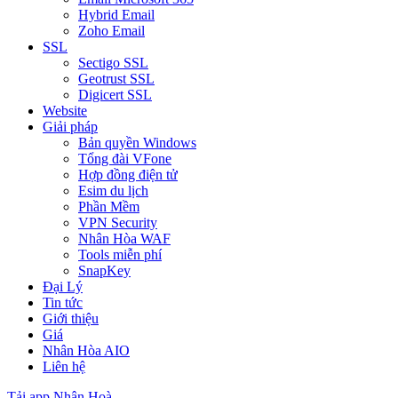
Hybrid Email
Zoho Email
SSL
Sectigo SSL
Geotrust SSL
Digicert SSL
Website
Giải pháp
Bản quyền Windows
Tổng đài VFone
Hợp đồng điện tử
Esim du lịch
Phần Mềm
VPN Security
Nhân Hòa WAF
Tools miễn phí
SnapKey
Đại Lý
Tin tức
Giới thiệu
Giá
Nhân Hòa AIO
Liên hệ
Tải app Nhân Hoà