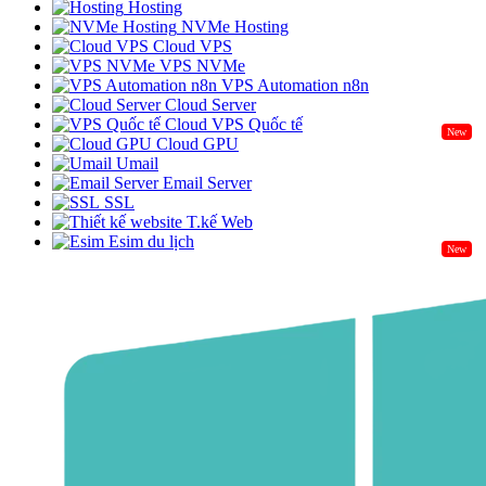
Hosting
NVMe Hosting
Cloud VPS
VPS NVMe
VPS Automation n8n
Cloud Server
Cloud VPS Quốc tế
New
Cloud GPU
Umail
Email Server
SSL
T.kế Web
Esim du lịch
New