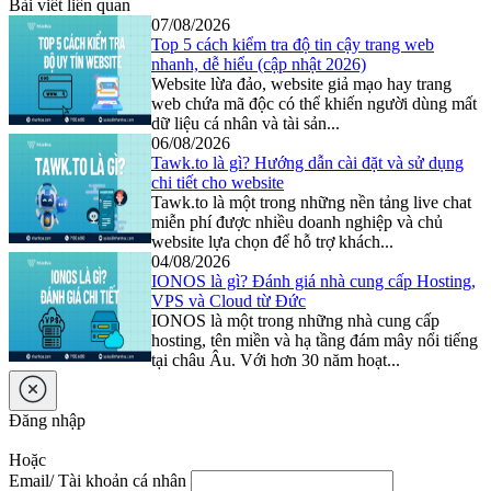
Bài viết liên quan
07/08/2026
Top 5 cách kiểm tra độ tin cậy trang web
nhanh, dễ hiểu (cập nhật 2026)
Website lừa đảo, website giả mạo hay trang
web chứa mã độc có thể khiến người dùng mất
dữ liệu cá nhân và tài sản...
06/08/2026
Tawk.to là gì? Hướng dẫn cài đặt và sử dụng
chi tiết cho website
Tawk.to là một trong những nền tảng live chat
miễn phí được nhiều doanh nghiệp và chủ
website lựa chọn để hỗ trợ khách...
04/08/2026
IONOS là gì? Đánh giá nhà cung cấp Hosting,
VPS và Cloud từ Đức
IONOS là một trong những nhà cung cấp
hosting, tên miền và hạ tầng đám mây nổi tiếng
tại châu Âu. Với hơn 30 năm hoạt...
Đăng nhập
Hoặc
Email/ Tài khoản cá nhân