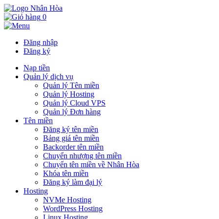
0
Đăng nhập
Đăng ký
Nạp tiền
Quản lý dịch vụ
Quản lý Tên miền
Quản lý Hosting
Quản lý Cloud VPS
Quản lý Đơn hàng
Tên miền
Đăng ký tên miền
Bảng giá tên miền
Backorder tên miền
Chuyển nhượng tên miền
Chuyển tên miền về Nhân Hòa
Khóa tên miền
Đăng ký làm đại lý
Hosting
NVMe Hosting
WordPress Hosting
Linux Hosting