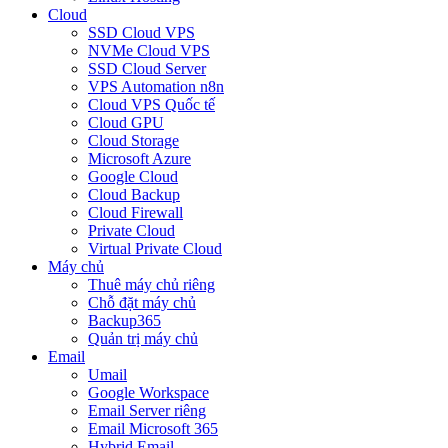
Cloud
SSD Cloud VPS
NVMe Cloud VPS
SSD Cloud Server
VPS Automation n8n
Cloud VPS Quốc tế
Cloud GPU
Cloud Storage
Microsoft Azure
Google Cloud
Cloud Backup
Cloud Firewall
Private Cloud
Virtual Private Cloud
Máy chủ
Thuê máy chủ riêng
Chỗ đặt máy chủ
Backup365
Quản trị máy chủ
Email
Umail
Google Workspace
Email Server riêng
Email Microsoft 365
Hybrid Email