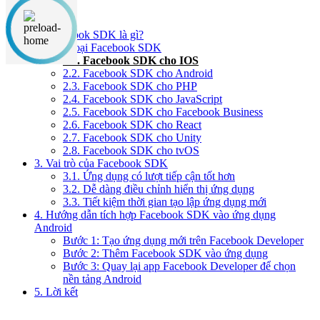
Nội dung chính
1. Facebook SDK là gì?
2. Phân loại Facebook SDK
2.1. Facebook SDK cho IOS
2.2. Facebook SDK cho Android
2.3. Facebook SDK cho PHP
2.4. Facebook SDK cho JavaScript
2.5. Facebook SDK cho Facebook Business
2.6. Facebook SDK cho React
2.7. Facebook SDK cho Unity
2.8. Facebook SDK cho tvOS
3. Vai trò của Facebook SDK
3.1. Ứng dụng có lượt tiếp cận tốt hơn
3.2. Dễ dàng điều chỉnh hiển thị ứng dụng
3.3. Tiết kiệm thời gian tạo lập ứng dụng mới
4. Hướng dẫn tích hợp Facebook SDK vào ứng dụng
Android
Bước 1: Tạo ứng dụng mới trên Facebook Developer
Bước 2: Thêm Facebook SDK vào ứng dụng
Bước 3: Quay lại app Facebook Developer để chọn
nền tảng Android
5. Lời kết