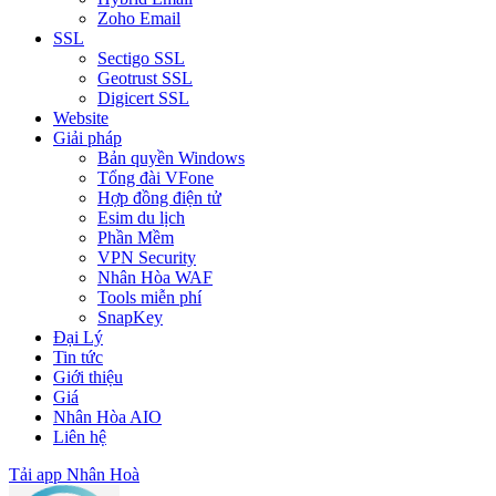
Zoho Email
SSL
Sectigo SSL
Geotrust SSL
Digicert SSL
Website
Giải pháp
Bản quyền Windows
Tổng đài VFone
Hợp đồng điện tử
Esim du lịch
Phần Mềm
VPN Security
Nhân Hòa WAF
Tools miễn phí
SnapKey
Đại Lý
Tin tức
Giới thiệu
Giá
Nhân Hòa AIO
Liên hệ
Tải app Nhân Hoà