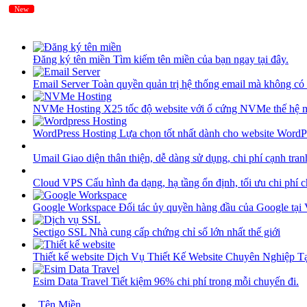
New
New
Đăng ký tên miền
Tìm kiếm tên miền của bạn ngay tại đây.
Email Server
Toàn quyền quản trị hệ thống email mà không có 
NVMe Hosting
X25 tốc độ website với ổ cứng NVMe thế hệ 
WordPress Hosting
Lựa chọn tốt nhất dành cho website WordP
Umail
Giao diện thân thiện, dễ dàng sử dụng, chi phí cạnh tran
Cloud VPS
Cấu hình đa dạng, hạ tầng ổn định, tối ưu chi phí 
Google Workspace
Đối tác ủy quyền hàng đầu của Google tại
Sectigo SSL
Nhà cung cấp chứng chỉ số lớn nhất thế giới
Thiết kế website
Dịch Vụ Thiết Kế Website Chuyên Nghiệp 
Esim Data Travel
Tiết kiệm 96% chi phí trong mỗi chuyến đi.
Tên Miền