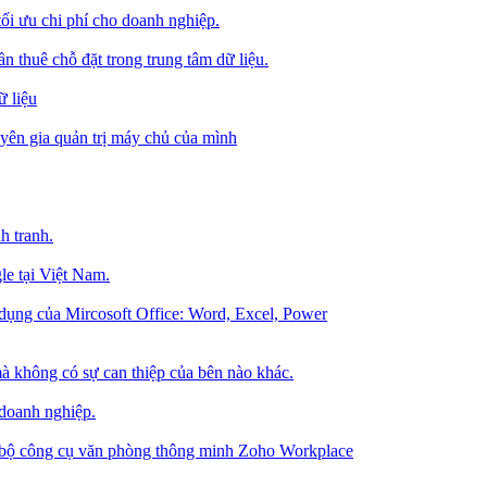
tối ưu chi phí cho doanh nghiệp.
 thuê chỗ đặt trong trung tâm dữ liệu.
 liệu
ên gia quản trị máy chủ của mình
h tranh.
le tại Việt Nam.
dụng của Mircosoft Office: Word, Excel, Power
à không có sự can thiệp của bên nào khác.
 doanh nghiệp.
g bộ công cụ văn phòng thông minh Zoho Workplace