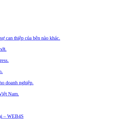
sự can thiệp của bên nào khác.
mới.
ress.
h.
cho doanh nghiệp.
 Việt Nam.
Tại – WEB4S