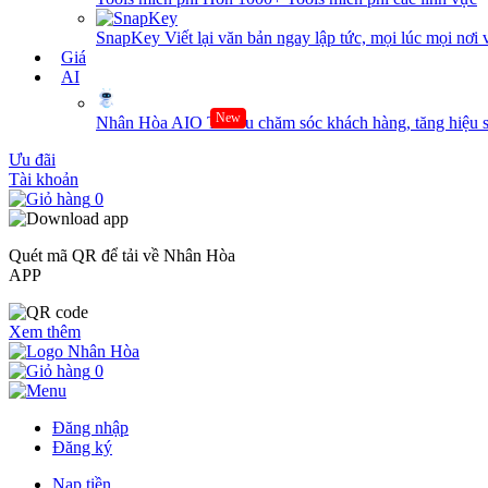
SnapKey
Viết lại văn bản ngay lập tức, mọi lúc mọi nơi 
Giá
AI
New
Nhân Hòa AIO
Tối ưu chăm sóc khách hàng, tăng hiệu s
Ưu đãi
Tài khoản
0
Quét mã QR để tải về Nhân Hòa
APP
Xem thêm
0
Đăng nhập
Đăng ký
Nạp tiền