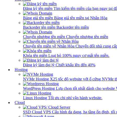
Đăng ký tên miền
Tìm kiếm tên miền của bạn ngay tại đâ
Bảng giá tên miền
Bảng giá tên miền tại Nhân Hòa
Backorder tên miền
Backorder tên miền
Chuyển nhượng tên miền
Chuyển nhượng tên miền
Chuyển tên miền về Nhân Hòa
Chuyển đổi nhà cung cấ
Khóa tên miền
Loại bỏ 100% nguy cơ mất tên miền.
Đăng ký làm đại lý
Chiết khấu lên đến 40%
Hosting
NVMe Hosting
X25 tốc độ website với ổ cứng NVMe th
WordPress Hosting
Lựa chọn tốt nhất dành cho website
Linux Hosting
Tối ưu chi phí vận hành website.
Cloud
SSD Cloud VPS
Cấu hình đa dạng, hạ tầng ổn định, tối