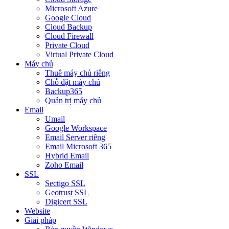
Microsoft Azure
Google Cloud
Cloud Backup
Cloud Firewall
Private Cloud
Virtual Private Cloud
Máy chủ
Thuê máy chủ riêng
Chỗ đặt máy chủ
Backup365
Quản trị máy chủ
Email
Umail
Google Workspace
Email Server riêng
Email Microsoft 365
Hybrid Email
Zoho Email
SSL
Sectigo SSL
Geotrust SSL
Digicert SSL
Website
Giải pháp