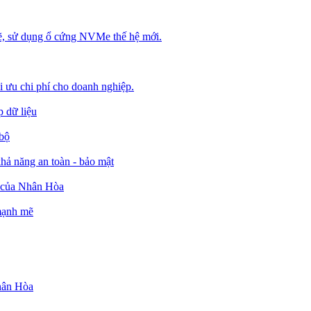
, sử dụng ổ cứng NVMe thế hệ mới.
ối ưu chi phí cho doanh nghiệp.
 dữ liệu
 bộ
ả năng an toàn - bảo mật
o của Nhân Hòa
 mạnh mẽ
Nhân Hòa