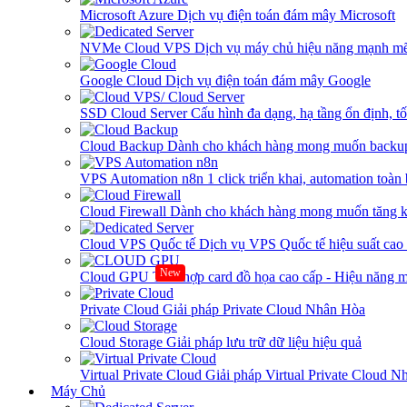
Microsoft Azure
Dịch vụ điện toán đám mây Microsoft
NVMe Cloud VPS
Dịch vụ máy chủ hiệu năng mạnh mẽ
Google Cloud
Dịch vụ điện toán đám mây Google
SSD Cloud Server
Cấu hình đa dạng, hạ tầng ổn định, t
Cloud Backup
Dành cho khách hàng mong muốn backup
VPS Automation n8n
1 click triển khai, automation toàn
Cloud Firewall
Dành cho khách hàng mong muốn tăng kh
Cloud VPS Quốc tế
Dịch vụ VPS Quốc tế hiệu suất ca
New
Cloud GPU
Tích hợp card đồ họa cao cấp - Hiệu năng
Private Cloud
Giải pháp Private Cloud Nhân Hòa
Cloud Storage
Giải pháp lưu trữ dữ liệu hiệu quả
Virtual Private Cloud
Giải pháp Virtual Private Cloud 
Máy Chủ