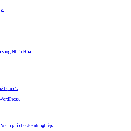
y.
p sang Nhân Hòa.
ế hệ mới.
 WordPress.
 ưu chi phí cho doanh nghiệp.