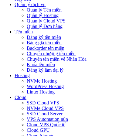
Quản lý dịch vụ
Quản lý Tên miền
Quản lý Hosting
Quản lý Cloud VPS
Quản lý Đơn hàng
Tên miền
Đăng ký tên miền
Bảng giá tên miền
Backorder tên miền
Chuyển nhượng tên miền
Chuyển tên miền về Nhân Hòa
Khóa tên miền
Đăng ký làm đại lý
Hosting
NVMe Hosting
WordPress Hosting
Linux Hosting
Cloud
SSD Cloud VPS
NVMe Cloud VPS
SSD Cloud Server
VPS Automation n8n
Cloud VPS Quốc tế
Cloud GPU
Cloud Storage