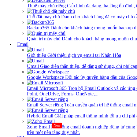
Thuê máy chủ riêng
Cấu hình đa dạng, hạ tầng ổn định, 
Chỗ đặt máy chủ
Dành cho khách hàng đã có máy chủ cần
Backup365
Dành cho khách hàng mong muốn backup dữ
Quản trị máy chủ
Dành cho khách hàng mong muốn chuy
Email
Giới thiệu
Giới thiệu dịch vụ email tại Nhân Hòa
Umail
Giao diện thân thiện, dễ dàng sử dụng, chi phí cạn
Google Workspace
Đối tác ủy quyền hàng đầu của Goog
Email Microsoft 365
Trọn bộ Email Outlook và các ứng 
Point, OneDrive, Forms, OneNote,...
Email Server riêng
Toàn quyền quản trị hệ thống email m
Hybrid Email
Giải pháp email thông minh tối ưu chi phí
New
Zoho Email
Hệ thống email doanh nghiệp riêng tư cùn
trên một nền tảng duy nhất.