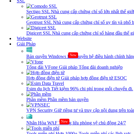
SSL
Sectigo SSL
Nhà cung cấp chứng chỉ số lớn nhất thế giớ
Geotrust SSL
Nhà cung cấp chứng chỉ số uy tín và phổ b
Digicert SSL
Nhà cung cấp chứng chỉ số hàng đầu thế giớ
Website
Giải Pháp
New
Bản quyền Windows
Bản quyền hệ điều hành chính hãng
Tổng đài VFone
Giải pháp Tổng đài doanh nghiệp
Hợp đồng điện tử
Giải pháp hợp đồng điện tử ESOC
Esim du lịch
Tiết kiệm 96% chi phí trong mỗi chuyến đi.
Phần mềm
Phần mềm bản quyền
VPN Security
Giữ riêng tư và truy cập nội dung trên toàn
New
Nhân Hòa WAF
Tường lửa phòng vệ chủ động 24/7
Tools miễn phí
Hơn 1000+ Tools miễn phí các lĩnh vực