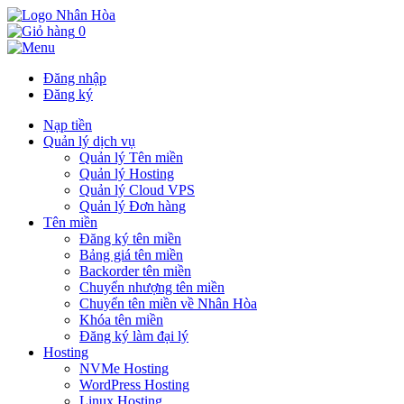
0
Đăng nhập
Đăng ký
Nạp tiền
Quản lý dịch vụ
Quản lý Tên miền
Quản lý Hosting
Quản lý Cloud VPS
Quản lý Đơn hàng
Tên miền
Đăng ký tên miền
Bảng giá tên miền
Backorder tên miền
Chuyển nhượng tên miền
Chuyển tên miền về Nhân Hòa
Khóa tên miền
Đăng ký làm đại lý
Hosting
NVMe Hosting
WordPress Hosting
Linux Hosting