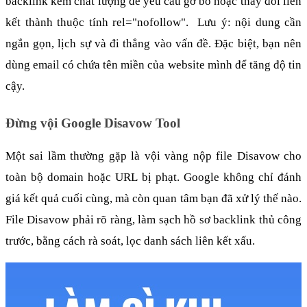
backlink kém chất lượng để yêu cầu gỡ bỏ hoặc thay đổi liên 
kết thành thuộc tính rel="nofollow".  Lưu ý: nội dung cần 
ngắn gọn, lịch sự và đi thẳng vào vấn đề. Đặc biệt, bạn nên 
dùng email có chứa tên miền của website mình để tăng độ tin 
cậy.
Đừng vội Google Disavow Tool
Một sai lầm thường gặp là vội vàng nộp file Disavow cho 
toàn bộ domain hoặc URL bị phạt. Google không chỉ đánh 
giá kết quả cuối cùng, mà còn quan tâm bạn đã xử lý thế nào. 
File Disavow phải rõ ràng, làm sạch hồ sơ backlink thủ công 
trước, bằng cách rà soát, lọc danh sách liên kết xấu. 