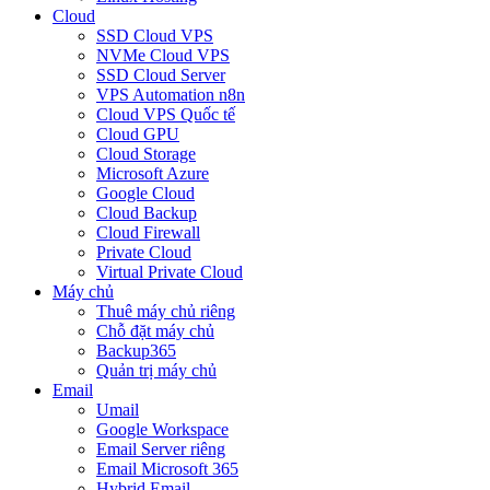
Cloud
SSD Cloud VPS
NVMe Cloud VPS
SSD Cloud Server
VPS Automation n8n
Cloud VPS Quốc tế
Cloud GPU
Cloud Storage
Microsoft Azure
Google Cloud
Cloud Backup
Cloud Firewall
Private Cloud
Virtual Private Cloud
Máy chủ
Thuê máy chủ riêng
Chỗ đặt máy chủ
Backup365
Quản trị máy chủ
Email
Umail
Google Workspace
Email Server riêng
Email Microsoft 365
Hybrid Email