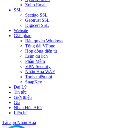
Zoho Email
SSL
Sectigo SSL
Geotrust SSL
Digicert SSL
Website
Giải pháp
Bản quyền Windows
Tổng đài VFone
Hợp đồng điện tử
Esim du lịch
Phần Mềm
VPN Security
Nhân Hòa WAF
Tools miễn phí
SnapKey
Đại Lý
Tin tức
Giới thiệu
Giá
Nhân Hòa AIO
Liên hệ
Tải app Nhân Hoà