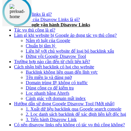
Nội dung chính
Disavow links là gì?
Mục đích của Disavow Links là gì?
Cách Google vận hành Disavow Links
Tác vụ thủ công là gì?
Làm gì khi website bị Google áp dụng tác vụ thủ công?
Nắm rõ luật của Google
Chuẩn bị tâm lý
Liên hệ với chủ website để loại bỏ backlink xấu
Đừng vội Google Disavow Tool
Trường hợp nào cần đến từ chối liên kết?
Cách nhận biết backlink có hại cho website
Backlink không liên quan đến lĩnh vực
Tên miền lạ và đáng ngờ
Domain trùng IP, không có traffic
Dùng công cụ để kiểm tra
Lọc nhanh bằng Ahrefs
Cảnh giác với domain mất index
Hướng dẫn sử dụng Google Disavow Tool [Mới nhất]
1. Xuất dữ liệu backlink qua Google search console
2. Lọc danh sách backlink để xác định liên kết độc hại
3. Tiến hành Disavow Link
Có nên disavow links nếu không có tác vụ thủ công không?