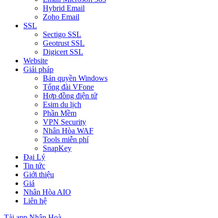
Hybrid Email
Zoho Email
SSL
Sectigo SSL
Geotrust SSL
Digicert SSL
Website
Giải pháp
Bản quyền Windows
Tổng đài VFone
Hợp đồng điện tử
Esim du lịch
Phần Mềm
VPN Security
Nhân Hòa WAF
Tools miễn phí
SnapKey
Đại Lý
Tin tức
Giới thiệu
Giá
Nhân Hòa AIO
Liên hệ
Tải app Nhân Hoà