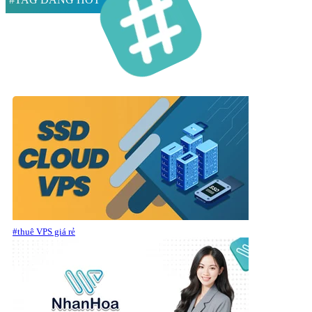
#thuê VPS giá rẻ