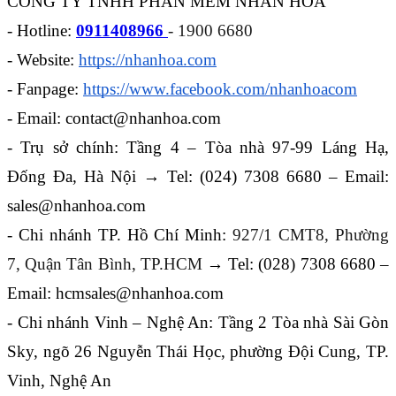
CÔNG TY TNHH PHẦN MỀM NHÂN HÒA
- Hotline:
0911408966
- 1900 6680
- Website:
https://nhanhoa.com
- Fanpage:
https://www.facebook.com/nhanhoacom
- Email: contact@nhanhoa.com
- Trụ sở chính: Tầng 4 – Tòa nhà 97-99 Láng Hạ,
Đống Đa, Hà Nội → Tel: (024) 7308 6680 – Email:
sales@nhanhoa.com
- Chi nhánh TP. Hồ Chí Minh:
927/1 CMT8, Phường
7, Quận Tân Bình, TP.HCM
→ Tel: (028) 7308 6680 –
Email: hcmsales@nhanhoa.com
- Chi nhánh Vinh – Nghệ An: Tầng 2 Tòa nhà Sài Gòn
Sky, ngõ 26 Nguyễn Thái Học, phường Đội Cung, TP.
Vinh, Nghệ An