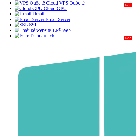
Cloud VPS Quốc tế
New
Cloud GPU
Umail
Email Server
SSL
T.kế Web
Esim du lịch
New