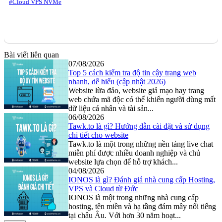
#Cloud VPS NVMe
Bài viết liên quan
07/08/2026
Top 5 cách kiểm tra độ tin cậy trang web
nhanh, dễ hiểu (cập nhật 2026)
Website lừa đảo, website giả mạo hay trang
web chứa mã độc có thể khiến người dùng mất
dữ liệu cá nhân và tài sản...
06/08/2026
Tawk.to là gì? Hướng dẫn cài đặt và sử dụng
chi tiết cho website
Tawk.to là một trong những nền tảng live chat
miễn phí được nhiều doanh nghiệp và chủ
website lựa chọn để hỗ trợ khách...
04/08/2026
IONOS là gì? Đánh giá nhà cung cấp Hosting,
VPS và Cloud từ Đức
IONOS là một trong những nhà cung cấp
hosting, tên miền và hạ tầng đám mây nổi tiếng
tại châu Âu. Với hơn 30 năm hoạt...