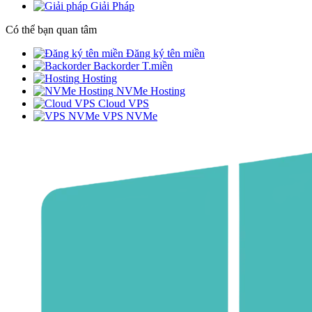
Giải Pháp
Có thể bạn quan tâm
Đăng ký tên miền
Backorder T.miền
Hosting
NVMe Hosting
Cloud VPS
VPS NVMe