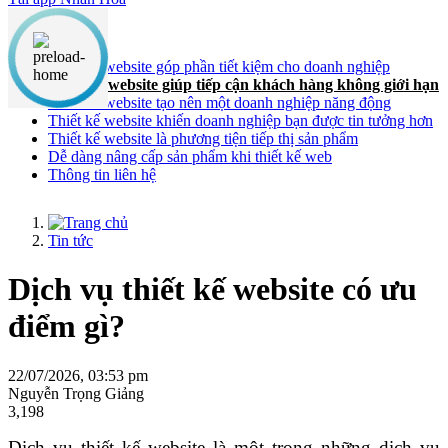
Nội dung chính
Thiết kế website góp phần tiết kiệm cho doanh nghiệp
Thiết kế website giúp tiếp cận khách hàng không giới hạn
Thiết kế website tạo nên một doanh nghiệp năng động
Thiết kế website khiến doanh nghiệp bạn được tin tưởng hơn
Thiết kế website là phương tiện tiếp thị sản phẩm
Dễ dàng nâng cấp sản phẩm khi thiết kế web
Thông tin liên hệ
Tin tức
Dịch vụ thiết kế website có ưu
điểm gì?
22/07/2026, 03:53 pm
Nguyễn Trọng Giảng
3,198
Dịch vụ thiết kế website là một trong những dịch vụ