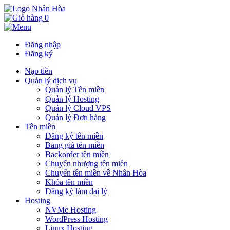
0
Đăng nhập
Đăng ký
Nạp tiền
Quản lý dịch vụ
Quản lý Tên miền
Quản lý Hosting
Quản lý Cloud VPS
Quản lý Đơn hàng
Tên miền
Đăng ký tên miền
Bảng giá tên miền
Backorder tên miền
Chuyển nhượng tên miền
Chuyển tên miền về Nhân Hòa
Khóa tên miền
Đăng ký làm đại lý
Hosting
NVMe Hosting
WordPress Hosting
Linux Hosting