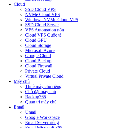
Cloud
SSD Cloud VPS
NVMe Cloud VPS
Windows NVMe Cloud VPS
SSD Cloud Server
VPS Automation n8n
Cloud VPS Quốc tế
Cloud GPU
Cloud Storage
Microsoft Azure
Google Cloud
Cloud Backup
Cloud Firewall
Private Cloud
Virtual Private Cloud
Máy chủ
Thuê máy chủ riêng
Chỗ đặt máy chủ
Backup365
Quản trị máy chủ
Email
Umail
Google Workspace
Email Server riêng
Email Microsoft 365