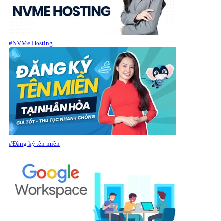
#NVMe Hosting
#Đăng ký tên miền