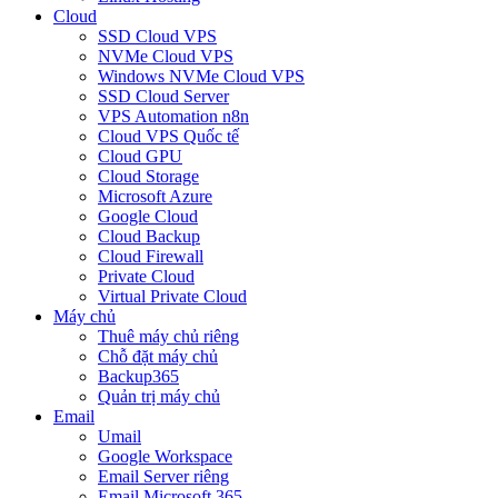
Cloud
SSD Cloud VPS
NVMe Cloud VPS
Windows NVMe Cloud VPS
SSD Cloud Server
VPS Automation n8n
Cloud VPS Quốc tế
Cloud GPU
Cloud Storage
Microsoft Azure
Google Cloud
Cloud Backup
Cloud Firewall
Private Cloud
Virtual Private Cloud
Máy chủ
Thuê máy chủ riêng
Chỗ đặt máy chủ
Backup365
Quản trị máy chủ
Email
Umail
Google Workspace
Email Server riêng
Email Microsoft 365