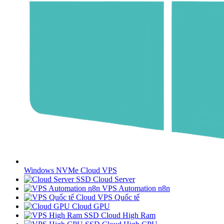
Windows NVMe Cloud VPS
SSD Cloud Server
VPS Automation n8n
Cloud VPS Quốc tế
Cloud GPU
SSD Cloud High Ram