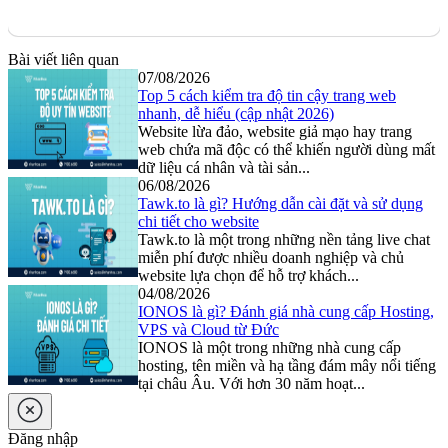
Bài viết liên quan
07/08/2026
Top 5 cách kiểm tra độ tin cậy trang web
nhanh, dễ hiểu (cập nhật 2026)
Website lừa đảo, website giả mạo hay trang
web chứa mã độc có thể khiến người dùng mất
dữ liệu cá nhân và tài sản...
06/08/2026
Tawk.to là gì? Hướng dẫn cài đặt và sử dụng
chi tiết cho website
Tawk.to là một trong những nền tảng live chat
miễn phí được nhiều doanh nghiệp và chủ
website lựa chọn để hỗ trợ khách...
04/08/2026
IONOS là gì? Đánh giá nhà cung cấp Hosting,
VPS và Cloud từ Đức
IONOS là một trong những nhà cung cấp
hosting, tên miền và hạ tầng đám mây nổi tiếng
tại châu Âu. Với hơn 30 năm hoạt...
Đăng nhập