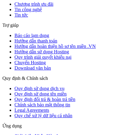
Chương trình ưu đãi
Tin công nghệ
Tin tức
Trợ giúp
Báo cáo lạm dụng
Hướng dẫn thanh toán
Hướng dẫn hoàn thiện hồ sơ tên miền .VN
Hướng dẫn sử dụng Hosting
Quy trình giải quyết khiếu nại
Chuyển Hosting
Download văn bản
Quy định & Chính sách
Quy định sử dụng dịch vụ
Quy định sử dụng tên miền
Quy định đổi trả & hoàn trả tiền
Chính sách bảo mật thông tin
Legal Agreements
Quy chế xử lý dữ liệu cá nhân
Ứng dụng