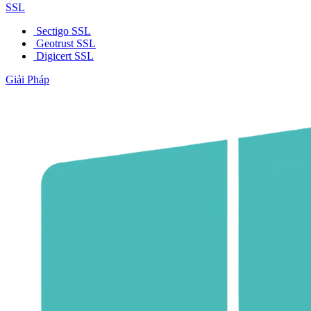
SSL
Sectigo SSL
Geotrust SSL
Digicert SSL
Giải Pháp