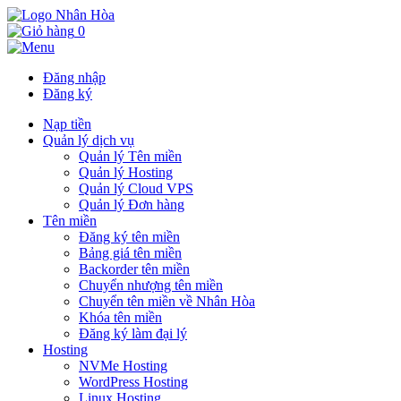
0
Đăng nhập
Đăng ký
Nạp tiền
Quản lý dịch vụ
Quản lý Tên miền
Quản lý Hosting
Quản lý Cloud VPS
Quản lý Đơn hàng
Tên miền
Đăng ký tên miền
Bảng giá tên miền
Backorder tên miền
Chuyển nhượng tên miền
Chuyển tên miền về Nhân Hòa
Khóa tên miền
Đăng ký làm đại lý
Hosting
NVMe Hosting
WordPress Hosting
Linux Hosting