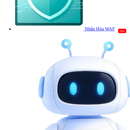
Nhân Hòa WAF
New