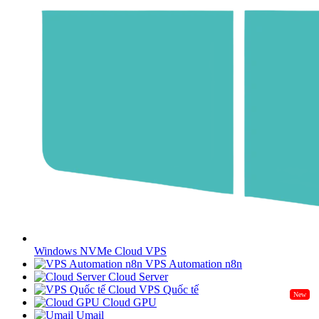
Windows NVMe Cloud VPS
VPS Automation n8n
Cloud Server
Cloud VPS Quốc tế
New
Cloud GPU
Umail