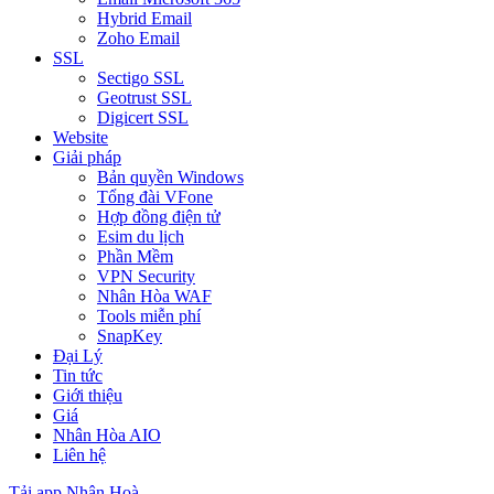
Hybrid Email
Zoho Email
SSL
Sectigo SSL
Geotrust SSL
Digicert SSL
Website
Giải pháp
Bản quyền Windows
Tổng đài VFone
Hợp đồng điện tử
Esim du lịch
Phần Mềm
VPN Security
Nhân Hòa WAF
Tools miễn phí
SnapKey
Đại Lý
Tin tức
Giới thiệu
Giá
Nhân Hòa AIO
Liên hệ
Tải app Nhân Hoà