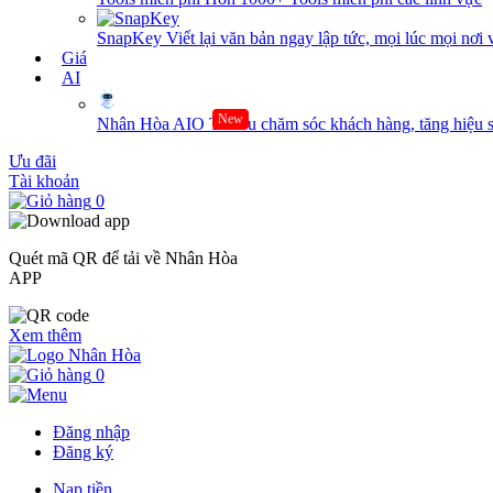
SnapKey
Viết lại văn bản ngay lập tức, mọi lúc mọi nơi 
Giá
AI
New
Nhân Hòa AIO
Tối ưu chăm sóc khách hàng, tăng hiệu s
Ưu đãi
Tài khoản
0
Quét mã QR để tải về Nhân Hòa
APP
Xem thêm
0
Đăng nhập
Đăng ký
Nạp tiền