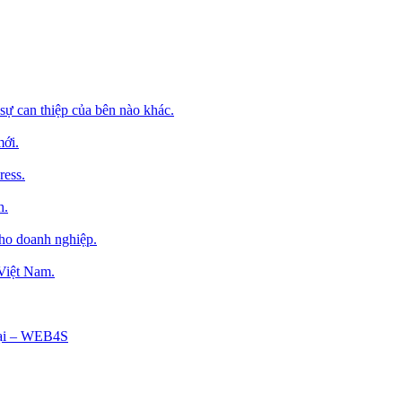
sự can thiệp của bên nào khác.
mới.
ress.
h.
cho doanh nghiệp.
 Việt Nam.
Tại – WEB4S