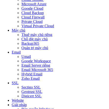
Microsoft Azure
Google Cloud
Cloud Backup
Cloud Firewall
Private Cloud
Virtual Private Cloud
Máy chủ
Thuê máy chủ riêng
Chỗ đặt máy chủ
Backup365
Quản trị máy chủ
Email
Umail
Google Workspace
Email Server riêng
Email Microsoft 365
Hybrid Email
Zoho Email
SSL
Sectigo SSL
Geotrust SSL
Digicert SSL
Website
Giải pháp