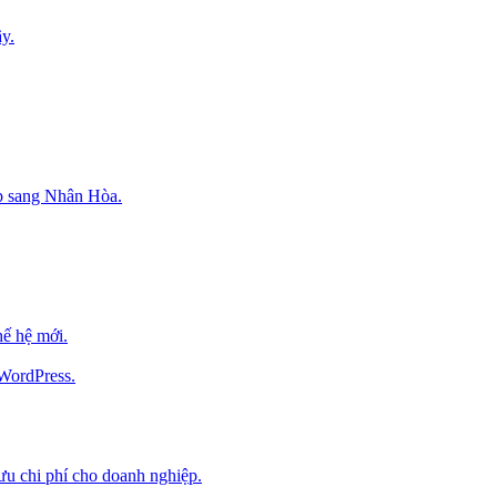
y.
p sang Nhân Hòa.
ế hệ mới.
 WordPress.
 ưu chi phí cho doanh nghiệp.