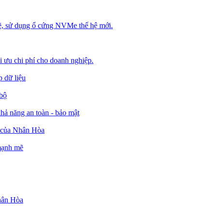
, sử dụng ổ cứng NVMe thế hệ mới.
ối ưu chi phí cho doanh nghiệp.
 dữ liệu
 bộ
ả năng an toàn - bảo mật
o của Nhân Hòa
 mạnh mẽ
Nhân Hòa