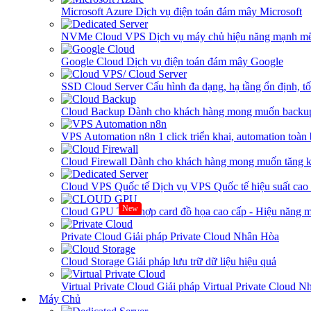
Microsoft Azure
Dịch vụ điện toán đám mây Microsoft
NVMe Cloud VPS
Dịch vụ máy chủ hiệu năng mạnh mẽ
Google Cloud
Dịch vụ điện toán đám mây Google
SSD Cloud Server
Cấu hình đa dạng, hạ tầng ổn định, t
Cloud Backup
Dành cho khách hàng mong muốn backup
VPS Automation n8n
1 click triển khai, automation toàn
Cloud Firewall
Dành cho khách hàng mong muốn tăng kh
Cloud VPS Quốc tế
Dịch vụ VPS Quốc tế hiệu suất ca
New
Cloud GPU
Tích hợp card đồ họa cao cấp - Hiệu năng
Private Cloud
Giải pháp Private Cloud Nhân Hòa
Cloud Storage
Giải pháp lưu trữ dữ liệu hiệu quả
Virtual Private Cloud
Giải pháp Virtual Private Cloud 
Máy Chủ