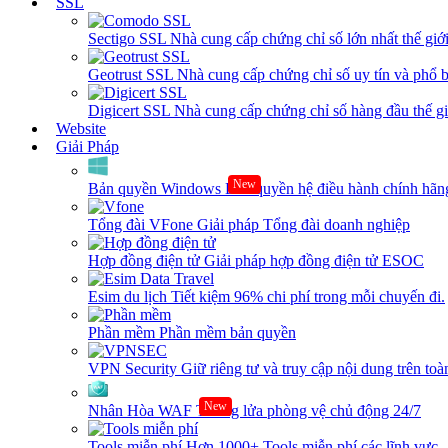
SSL
Sectigo SSL
Nhà cung cấp chứng chỉ số lớn nhất thế giớ
Geotrust SSL
Nhà cung cấp chứng chỉ số uy tín và phổ b
Digicert SSL
Nhà cung cấp chứng chỉ số hàng đầu thế giớ
Website
Giải Pháp
New
Bản quyền Windows
Bản quyền hệ điều hành chính hãng
Tổng đài VFone
Giải pháp Tổng đài doanh nghiệp
Hợp đồng điện tử
Giải pháp hợp đồng điện tử ESOC
Esim du lịch
Tiết kiệm 96% chi phí trong mỗi chuyến đi.
Phần mềm
Phần mềm bản quyền
VPN Security
Giữ riêng tư và truy cập nội dung trên toàn
New
Nhân Hòa WAF
Tường lửa phòng vệ chủ động 24/7
Tools miễn phí
Hơn 1000+ Tools miễn phí các lĩnh vực