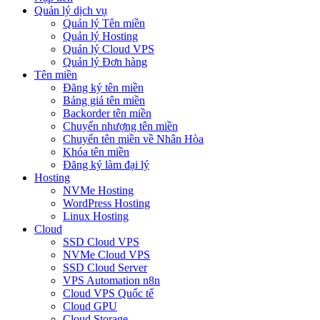
Quản lý dịch vụ
Quản lý Tên miền
Quản lý Hosting
Quản lý Cloud VPS
Quản lý Đơn hàng
Tên miền
Đăng ký tên miền
Bảng giá tên miền
Backorder tên miền
Chuyển nhượng tên miền
Chuyển tên miền về Nhân Hòa
Khóa tên miền
Đăng ký làm đại lý
Hosting
NVMe Hosting
WordPress Hosting
Linux Hosting
Cloud
SSD Cloud VPS
NVMe Cloud VPS
SSD Cloud Server
VPS Automation n8n
Cloud VPS Quốc tế
Cloud GPU
Cloud Storage