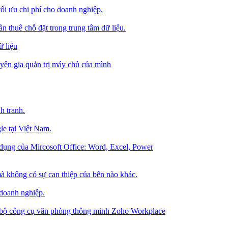
tối ưu chi phí cho doanh nghiệp.
 thuê chỗ đặt trong trung tâm dữ liệu.
 liệu
ên gia quản trị máy chủ của mình
h tranh.
le tại Việt Nam.
dụng của Mircosoft Office: Word, Excel, Power
à không có sự can thiệp của bên nào khác.
 doanh nghiệp.
g bộ công cụ văn phòng thông minh Zoho Workplace