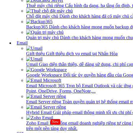
Thuê máy chủ riêng
Cấu hình đa dạng, hạ tầng ổn định, 
Chỗ đặt máy chủ
Dành cho khách hàng đã có máy chủ cần
Backup365
Dành cho khách hàng mong muốn backup dữ
Quản trị máy chủ
Dành cho khách hàng mong muốn chuy
Email
Giới thiệu
Giới thiệu dịch vụ email tại Nhân Hòa
Umail
Giao diện thân thiện, dễ dàng sử dụng, chi phí cạn
Google Workspace
Đối tác ủy quyền hàng đầu của Goog
Email Microsoft 365
Trọn bộ Email Outlook và các ứng 
Point, OneDrive, Forms, OneNote,...
Email Server riêng
Toàn quyền quản trị hệ thống email m
Hybrid Email
Giải pháp email thông minh tối ưu chi phí
New
Zoho Email
Hệ thống email doanh nghiệp riêng tư cùn
trên một nền tảng duy nhất.