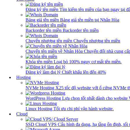
Đăng ký tên miền
Tìm kiếm tên miền của bạn ngay tại đâ
Bảng giá tên miền
Bảng giá tên miền tại Nhân Hòa
Backorder tên miền
Backorder tên miền
Chuyển nhượng tên miền
Chuyển nhượng tên miền
Chuyển tên miền về Nhân Hòa
Chuyển đổi nhà cung cấ
Khóa tên miền
Loại bỏ 100% nguy cơ mất tên miền.
Đăng ký làm đại lý
Chiết khấu lên đến 40%
Hosting
NVMe Hosting
X25 tốc độ website với ổ cứng NVMe th
WordPress Hosting
Lựa chọn tốt nhất dành cho website
Linux Hosting
Tối ưu chi phí vận hành website.
Cloud
SSD Cloud VPS
Cấu hình đa dạng, hạ tầng ổn định, tối