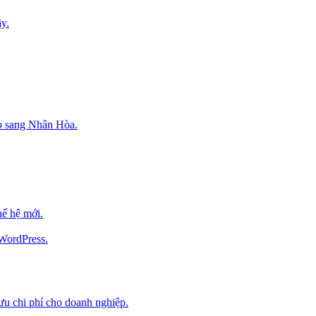
y.
p sang Nhân Hòa.
ế hệ mới.
 WordPress.
 ưu chi phí cho doanh nghiệp.