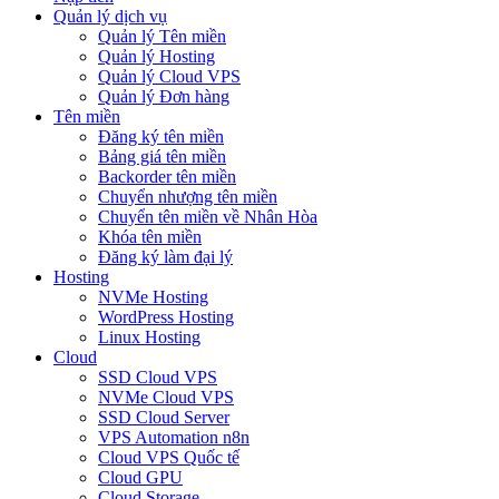
Quản lý dịch vụ
Quản lý Tên miền
Quản lý Hosting
Quản lý Cloud VPS
Quản lý Đơn hàng
Tên miền
Đăng ký tên miền
Bảng giá tên miền
Backorder tên miền
Chuyển nhượng tên miền
Chuyển tên miền về Nhân Hòa
Khóa tên miền
Đăng ký làm đại lý
Hosting
NVMe Hosting
WordPress Hosting
Linux Hosting
Cloud
SSD Cloud VPS
NVMe Cloud VPS
SSD Cloud Server
VPS Automation n8n
Cloud VPS Quốc tế
Cloud GPU
Cloud Storage