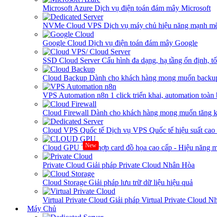
Microsoft Azure
Dịch vụ điện toán đám mây Microsoft
NVMe Cloud VPS
Dịch vụ máy chủ hiệu năng mạnh mẽ
Google Cloud
Dịch vụ điện toán đám mây Google
SSD Cloud Server
Cấu hình đa dạng, hạ tầng ổn định, t
Cloud Backup
Dành cho khách hàng mong muốn backup
VPS Automation n8n
1 click triển khai, automation toàn
Cloud Firewall
Dành cho khách hàng mong muốn tăng kh
Cloud VPS Quốc tế
Dịch vụ VPS Quốc tế hiệu suất ca
New
Cloud GPU
Tích hợp card đồ họa cao cấp - Hiệu năng
Private Cloud
Giải pháp Private Cloud Nhân Hòa
Cloud Storage
Giải pháp lưu trữ dữ liệu hiệu quả
Virtual Private Cloud
Giải pháp Virtual Private Cloud 
Máy Chủ