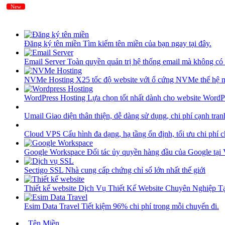
New
New
Đăng ký tên miền
Tìm kiếm tên miền của bạn ngay tại đây.
Email Server
Toàn quyền quản trị hệ thống email mà không có 
NVMe Hosting
X25 tốc độ website với ổ cứng NVMe thế hệ 
WordPress Hosting
Lựa chọn tốt nhất dành cho website WordP
Umail
Giao diện thân thiện, dễ dàng sử dụng, chi phí cạnh tran
Cloud VPS
Cấu hình đa dạng, hạ tầng ổn định, tối ưu chi phí 
Google Workspace
Đối tác ủy quyền hàng đầu của Google tại
Sectigo SSL
Nhà cung cấp chứng chỉ số lớn nhất thế giới
Thiết kế website
Dịch Vụ Thiết Kế Website Chuyên Nghiệp 
Esim Data Travel
Tiết kiệm 96% chi phí trong mỗi chuyến đi.
Tên Miền