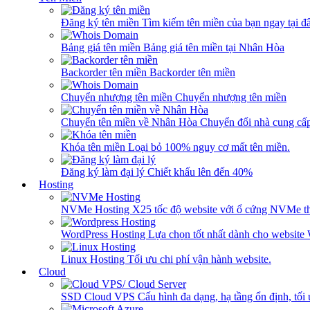
Đăng ký tên miền
Tìm kiếm tên miền của bạn ngay tại đâ
Bảng giá tên miền
Bảng giá tên miền tại Nhân Hòa
Backorder tên miền
Backorder tên miền
Chuyển nhượng tên miền
Chuyển nhượng tên miền
Chuyển tên miền về Nhân Hòa
Chuyển đổi nhà cung cấ
Khóa tên miền
Loại bỏ 100% nguy cơ mất tên miền.
Đăng ký làm đại lý
Chiết khấu lên đến 40%
Hosting
NVMe Hosting
X25 tốc độ website với ổ cứng NVMe th
WordPress Hosting
Lựa chọn tốt nhất dành cho website
Linux Hosting
Tối ưu chi phí vận hành website.
Cloud
SSD Cloud VPS
Cấu hình đa dạng, hạ tầng ổn định, tối