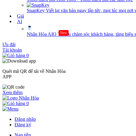
SnapKey
Viết lại văn bản ngay lập tức, mọi lúc mọi nơi 
Giá
AI
New
Nhân Hòa AIO
Tối ưu chăm sóc khách hàng, tăng hiệu s
Ưu đãi
Tài khoản
0
Quét mã QR để tải về Nhân Hòa
APP
Xem thêm
0
Đăng nhập
Đăng ký
Nạp tiền