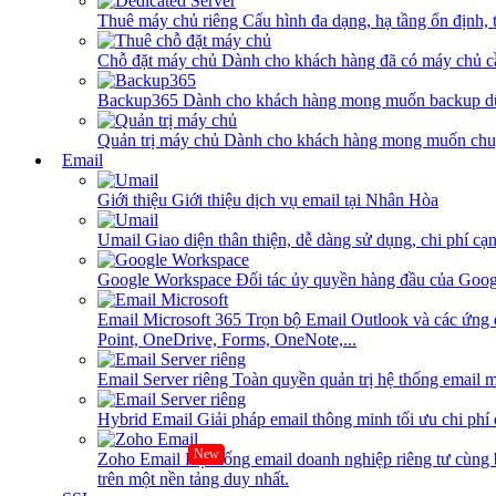
Thuê máy chủ riêng
Cấu hình đa dạng, hạ tầng ổn định, 
Chỗ đặt máy chủ
Dành cho khách hàng đã có máy chủ cần
Backup365
Dành cho khách hàng mong muốn backup dữ
Quản trị máy chủ
Dành cho khách hàng mong muốn chuy
Email
Giới thiệu
Giới thiệu dịch vụ email tại Nhân Hòa
Umail
Giao diện thân thiện, dễ dàng sử dụng, chi phí cạn
Google Workspace
Đối tác ủy quyền hàng đầu của Goog
Email Microsoft 365
Trọn bộ Email Outlook và các ứng 
Point, OneDrive, Forms, OneNote,...
Email Server riêng
Toàn quyền quản trị hệ thống email m
Hybrid Email
Giải pháp email thông minh tối ưu chi phí
New
Zoho Email
Hệ thống email doanh nghiệp riêng tư cùn
trên một nền tảng duy nhất.