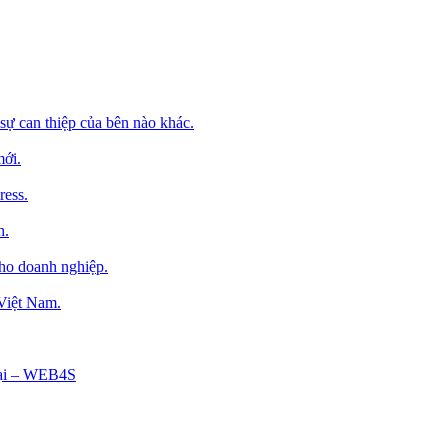
sự can thiệp của bên nào khác.
mới.
ress.
h.
cho doanh nghiệp.
 Việt Nam.
Tại – WEB4S