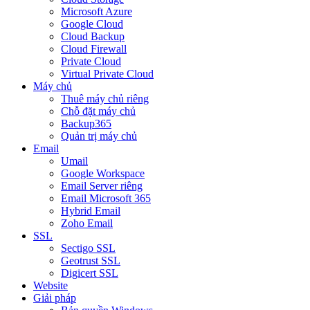
Microsoft Azure
Google Cloud
Cloud Backup
Cloud Firewall
Private Cloud
Virtual Private Cloud
Máy chủ
Thuê máy chủ riêng
Chỗ đặt máy chủ
Backup365
Quản trị máy chủ
Email
Umail
Google Workspace
Email Server riêng
Email Microsoft 365
Hybrid Email
Zoho Email
SSL
Sectigo SSL
Geotrust SSL
Digicert SSL
Website
Giải pháp