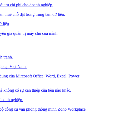
tối ưu chi phí cho doanh nghiệp.
 thuê chỗ đặt trong trung tâm dữ liệu.
 liệu
ên gia quản trị máy chủ của mình
h tranh.
le tại Việt Nam.
dụng của Mircosoft Office: Word, Excel, Power
à không có sự can thiệp của bên nào khác.
 doanh nghiệp.
g bộ công cụ văn phòng thông minh Zoho Workplace