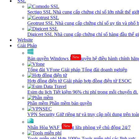
SSL
Sectigo SSL
Nhà cung cấp chứng chỉ số lớn nhất thế giớ
Geotrust SSL
Nhà cung cấp chứng chỉ số uy tín và phổ b
Digicert SSL
Nhà cung cấp chứng chỉ số hàng đầu thế giớ
Website
Giải Pháp
New
Bản quyền Windows
Bản quyền hệ điều hành chính hãng
Tổng đài VFone
Giải pháp Tổng đài doanh nghiệp
Hợp đồng điện tử
Giải pháp hợp đồng điện tử ESOC
Esim du lịch
Tiết kiệm 96% chi phí trong mỗi chuyến đi.
Phần mềm
Phần mềm bản quyền
VPN Security
Giữ riêng tư và truy cập nội dung trên toàn
New
Nhân Hòa WAF
Tường lửa phòng vệ chủ động 24/7
Tools miễn phí
Hơn 1000+ Tools miễn phí các lĩnh vực