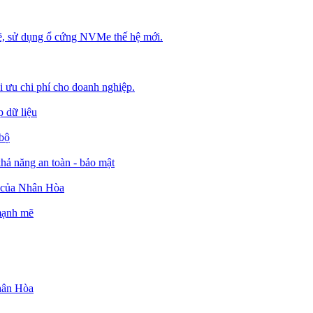
, sử dụng ổ cứng NVMe thế hệ mới.
ối ưu chi phí cho doanh nghiệp.
 dữ liệu
 bộ
ả năng an toàn - bảo mật
o của Nhân Hòa
 mạnh mẽ
Nhân Hòa