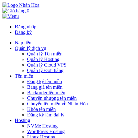
0
Đăng nhập
Đăng ký
Nạp tiền
Quản lý dịch vụ
Quản lý Tên miền
Quản lý Hosting
Quản lý Cloud VPS
Quản lý Đơn hàng
Tên miền
Đăng ký tên miền
Bảng giá tên miền
Backorder tên miền
Chuyển nhượng tên miền
Chuyển tên miền về Nhân Hòa
Khóa tên miền
Đăng ký làm đại lý
Hosting
NVMe Hosting
WordPress Hosting
Linux Hosting