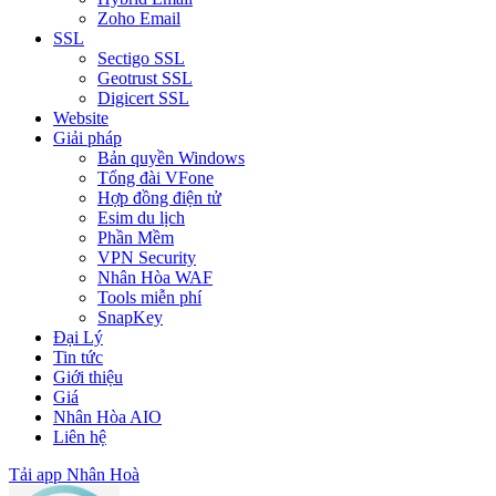
Zoho Email
SSL
Sectigo SSL
Geotrust SSL
Digicert SSL
Website
Giải pháp
Bản quyền Windows
Tổng đài VFone
Hợp đồng điện tử
Esim du lịch
Phần Mềm
VPN Security
Nhân Hòa WAF
Tools miễn phí
SnapKey
Đại Lý
Tin tức
Giới thiệu
Giá
Nhân Hòa AIO
Liên hệ
Tải app Nhân Hoà