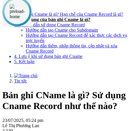
Nội dung chính
1. Bản ghi Cname là gì? Hạn chế của Cname Record là gì?
2. Ứng dụng của bản ghi Cname là gì?
3. Hướng dẫn sử dụng Cname Record
Hướng dẫn tạo Cname cho Subdomain
Hướng dẫn tạo Cname Record để xác thực các dịch vụ
trực tuyến
Hướng dẫn thêm, nhập thông tin, cập nhật và xóa
Cname Record
4. Lưu ý khi sử dụng bản ghi Cname
5. Kết luận
Tin tức
Bản ghi CName là gì? Sử dụng
Cname Record như thế nào?
23/07/2025, 05:24 pm
Lê Thị Phương Lan
3,539