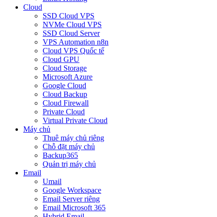
Cloud
SSD Cloud VPS
NVMe Cloud VPS
SSD Cloud Server
VPS Automation n8n
Cloud VPS Quốc tế
Cloud GPU
Cloud Storage
Microsoft Azure
Google Cloud
Cloud Backup
Cloud Firewall
Private Cloud
Virtual Private Cloud
Máy chủ
Thuê máy chủ riêng
Chỗ đặt máy chủ
Backup365
Quản trị máy chủ
Email
Umail
Google Workspace
Email Server riêng
Email Microsoft 365
Hybrid Email