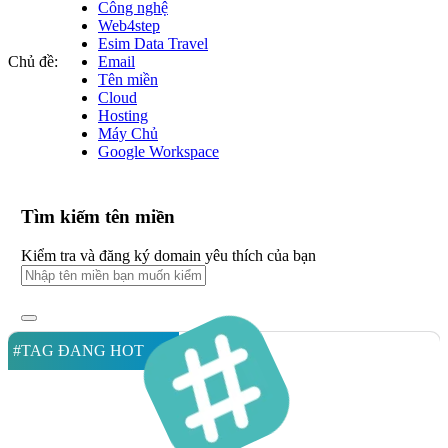
Công nghệ
Web4step
Esim Data Travel
Chủ đề:
Email
Tên miền
Cloud
Hosting
Máy Chủ
Google Workspace
Tìm kiếm tên miền
Kiểm tra và đăng ký domain yêu thích của bạn
#TAG ĐANG HOT