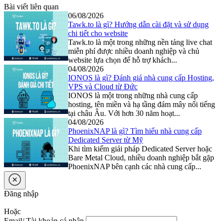
Bài viết liên quan
06/08/2026
Tawk.to là gì? Hướng dẫn cài đặt và sử dụng
chi tiết cho website
Tawk.to là một trong những nền tảng live chat
miễn phí được nhiều doanh nghiệp và chủ
website lựa chọn để hỗ trợ khách...
04/08/2026
IONOS là gì? Đánh giá nhà cung cấp Hosting,
VPS và Cloud từ Đức
IONOS là một trong những nhà cung cấp
hosting, tên miền và hạ tầng đám mây nổi tiếng
tại châu Âu. Với hơn 30 năm hoạt...
04/08/2026
PhoenixNAP là gì? Tìm hiểu nhà cung cấp
Dedicated Server từ Mỹ
Khi tìm kiếm giải pháp Dedicated Server hoặc
Bare Metal Cloud, nhiều doanh nghiệp bắt gặp
PhoenixNAP bên cạnh các nhà cung cấp...
Đăng nhập
Hoặc
Email/ Tài khoản cá nhân