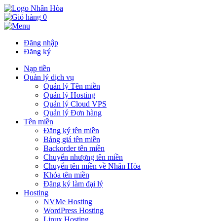
0
Đăng nhập
Đăng ký
Nạp tiền
Quản lý dịch vụ
Quản lý Tên miền
Quản lý Hosting
Quản lý Cloud VPS
Quản lý Đơn hàng
Tên miền
Đăng ký tên miền
Bảng giá tên miền
Backorder tên miền
Chuyển nhượng tên miền
Chuyển tên miền về Nhân Hòa
Khóa tên miền
Đăng ký làm đại lý
Hosting
NVMe Hosting
WordPress Hosting
Linux Hosting