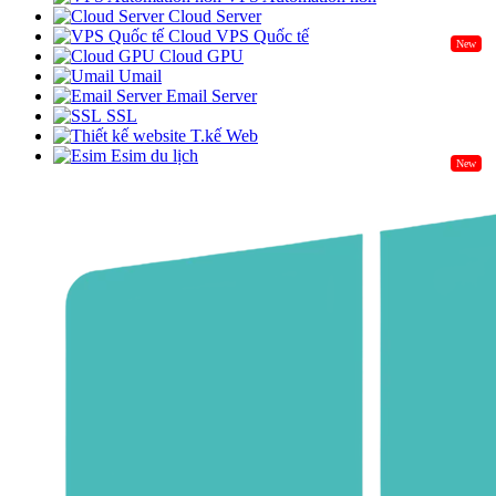
Cloud Server
Cloud VPS Quốc tế
New
Cloud GPU
Umail
Email Server
SSL
T.kế Web
Esim du lịch
New