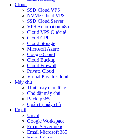
Cloud
SSD Cloud VPS
NVMe Cloud VPS
SSD Cloud Server
VPS Automation n8n
Cloud VPS Quốc tế
Cloud GPU
Cloud Storage
Microsoft Azure
Google Cloud
Cloud Backup
Cloud Firewall
Private Cloud
Virtual Private Cloud
Máy chủ
Thuê máy chủ riêng
Chỗ đặt máy chủ
Backup365
Quản trị máy chủ
Email
Umail
Google Workspace
Email Server riêng
Email Microsoft 365
Hybrid Email