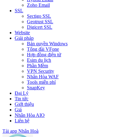
Zoho Email
SSL
Sectigo SSL
Geotrust SSL
Digicert SSL
Website
Giải pháp
Bản quyền Windows
Tổng đài VFone
Hợp đồng điện tử
Esim du lịch
Phần Mềm
VPN Security
Nhân Hòa WAF
Tools miễn phí
SnapKey
Đại Lý
Tin tức
Giới thiệu
Giá
Nhân Hòa AIO
Liên hệ
Tải app Nhân Hoà