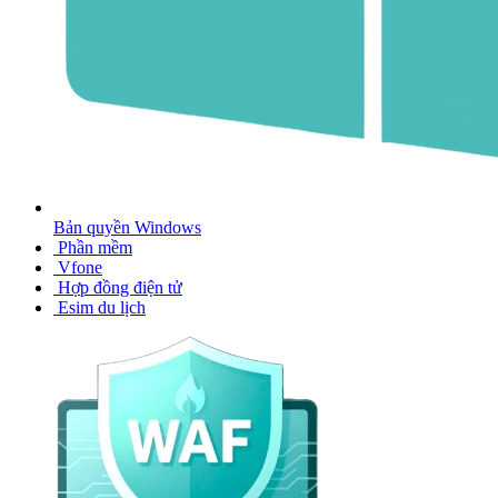
Bản quyền Windows
Phần mềm
Vfone
Hợp đồng điện tử
Esim du lịch