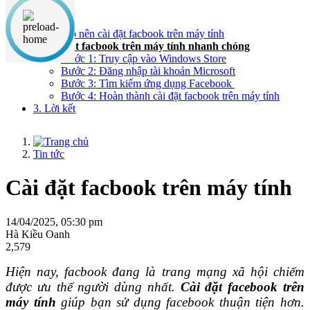
Nội dung chính
1. Tại sao nên cài đặt facbook trên máy tính
2. Cài đặt facbook trên máy tính nhanh chóng
Bước 1: Truy cập vào Windows Store
Bước 2: Đăng nhập tài khoản Microsoft
Bước 3: Tìm kiếm ứng dụng Facebook
Bước 4: Hoàn thành cài đặt facbook trên máy tính
3. Lời kết
Tin tức
Cài đặt facbook trên máy tính
14/04/2025, 05:30 pm
Hà Kiều Oanh
2,579
Hiện nay, facbook đang là trang mạng xã hội chiếm
được ưu thế người dùng nhất.
Cài đặt facebook trên
máy tính
giúp bạn sử dụng facebook thuận tiện hơn.