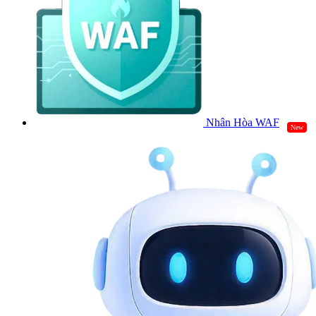
Nhân Hòa WAF
New