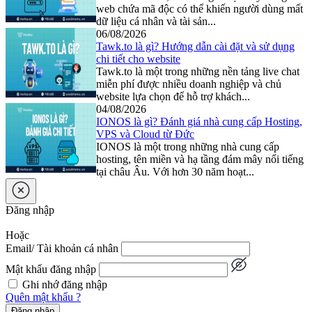
web chứa mã độc có thể khiến người dùng mất
dữ liệu cá nhân và tài sản...
06/08/2026
Tawk.to là gì? Hướng dẫn cài đặt và sử dụng
chi tiết cho website
Tawk.to là một trong những nền tảng live chat
miễn phí được nhiều doanh nghiệp và chủ
website lựa chọn để hỗ trợ khách...
04/08/2026
IONOS là gì? Đánh giá nhà cung cấp Hosting,
VPS và Cloud từ Đức
IONOS là một trong những nhà cung cấp
hosting, tên miền và hạ tầng đám mây nổi tiếng
tại châu Âu. Với hơn 30 năm hoạt...
Đăng nhập
Hoặc
Email/ Tài khoản cá nhân
Mật khẩu đăng nhập
Ghi nhớ đăng nhập
Quên mật khẩu ?
Đăng nhập