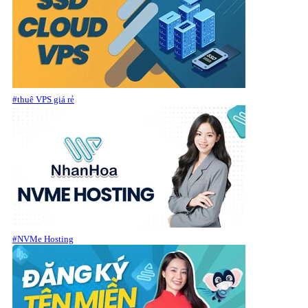
#thuê VPS giá rẻ
#NVMe Hosting