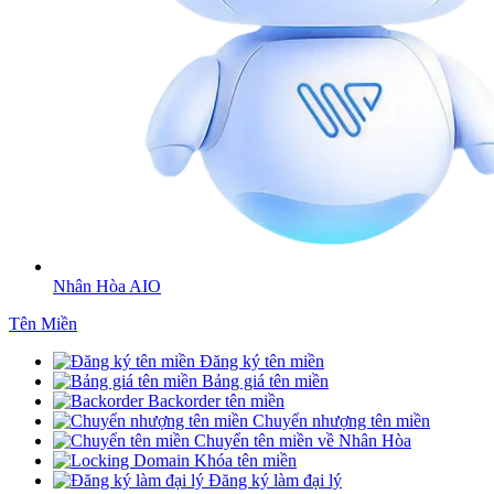
Nhân Hòa AIO
Tên Miền
Đăng ký tên miền
Bảng giá tên miền
Backorder tên miền
Chuyển nhượng tên miền
Chuyển tên miền về Nhân Hòa
Khóa tên miền
Đăng ký làm đại lý