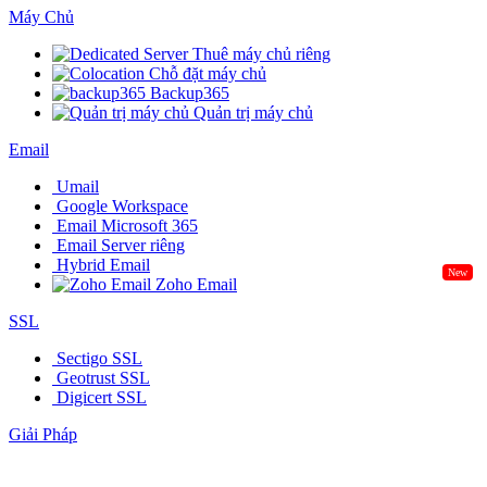
Máy Chủ
Thuê máy chủ riêng
Chỗ đặt máy chủ
Backup365
Quản trị máy chủ
Email
Umail
Google Workspace
Email Microsoft 365
Email Server riêng
Hybrid Email
New
Zoho Email
SSL
Sectigo SSL
Geotrust SSL
Digicert SSL
Giải Pháp