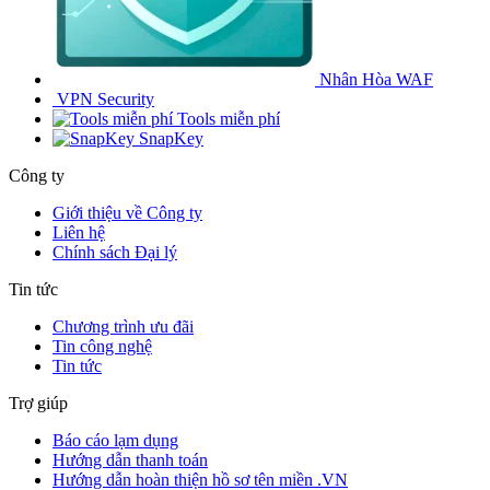
Nhân Hòa WAF
VPN Security
Tools miễn phí
SnapKey
Công ty
Giới thiệu về Công ty
Liên hệ
Chính sách Đại lý
Tin tức
Chương trình ưu đãi
Tin công nghệ
Tin tức
Trợ giúp
Báo cáo lạm dụng
Hướng dẫn thanh toán
Hướng dẫn hoàn thiện hồ sơ tên miền .VN