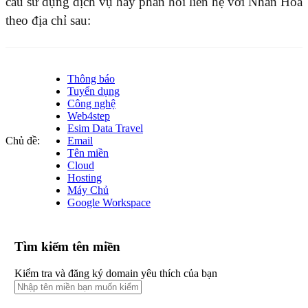
cầu sử dụng dịch vụ hay phản hồi liên hệ với Nhân Hòa
theo địa chỉ sau:
Thông báo
Tuyển dụng
Công nghệ
Web4step
Esim Data Travel
Chủ đề:
Email
Tên miền
Cloud
Hosting
Máy Chủ
Google Workspace
Tìm kiếm tên miền
Kiểm tra và đăng ký domain yêu thích của bạn