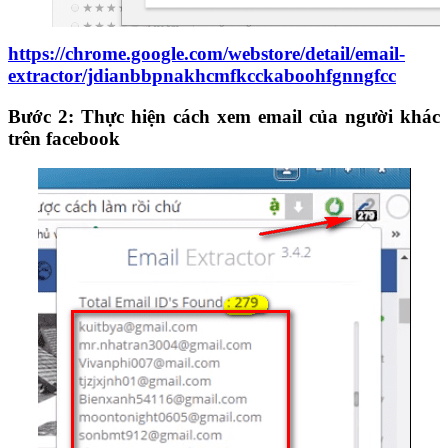
https://chrome.google.com/webstore/detail/email-
extractor/jdianbbpnakhcmfkcckaboohfgnngfcc
Bước 2: Thực hiện cách xem email của người khác
trên facebook