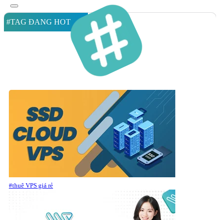
#TAG ĐANG HOT
#thuê VPS giá rẻ