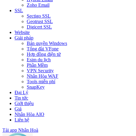
Zoho Email
SSL
Sectigo SSL
Geotrust SSL
Digicert SSL
Website
Giải pháp
Bản quyền Windows
Tổng đài VFone
Hợp đồng điện tử
Esim du lịch
Phần Mềm
VPN Security
Nhân Hòa WAF
Tools miễn phí
SnapKey
Đại Lý
Tin tức
Giới thiệu
Giá
Nhân Hòa AIO
Liên hệ
Tải app Nhân Hoà