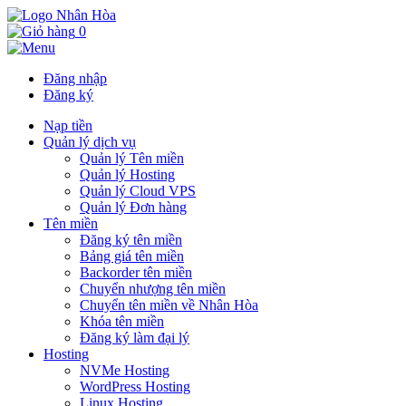
0
Đăng nhập
Đăng ký
Nạp tiền
Quản lý dịch vụ
Quản lý Tên miền
Quản lý Hosting
Quản lý Cloud VPS
Quản lý Đơn hàng
Tên miền
Đăng ký tên miền
Bảng giá tên miền
Backorder tên miền
Chuyển nhượng tên miền
Chuyển tên miền về Nhân Hòa
Khóa tên miền
Đăng ký làm đại lý
Hosting
NVMe Hosting
WordPress Hosting
Linux Hosting