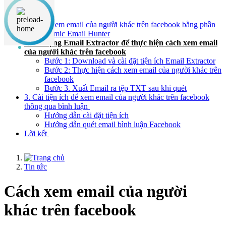
Nội dung chính
1. Cách xem email của người khác trên facebook bằng phần
mềm Atomic Email Hunter
2. Sử dụng Email Extractor để thực hiện cách xem email
của người khác trên facebook
Bước 1: Download và cài đặt tiện ích Email Extractor
Bước 2: Thực hiện cách xem email của người khác trên
facebook
Bước 3. Xuất Email ra tệp TXT sau khi quét
3. Cài tiện ích để xem email của người khác trên facebook
thông qua bình luận
Hướng dẫn cài đặt tiện ích
Hướng dẫn quét email bình luận Facebook
Lời kết
Tin tức
Cách xem email của người
khác trên facebook