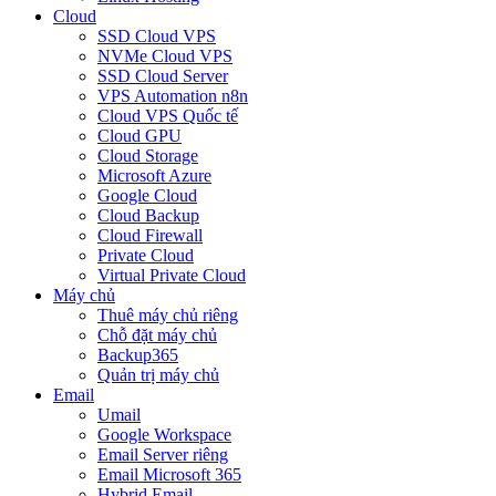
Cloud
SSD Cloud VPS
NVMe Cloud VPS
SSD Cloud Server
VPS Automation n8n
Cloud VPS Quốc tế
Cloud GPU
Cloud Storage
Microsoft Azure
Google Cloud
Cloud Backup
Cloud Firewall
Private Cloud
Virtual Private Cloud
Máy chủ
Thuê máy chủ riêng
Chỗ đặt máy chủ
Backup365
Quản trị máy chủ
Email
Umail
Google Workspace
Email Server riêng
Email Microsoft 365
Hybrid Email